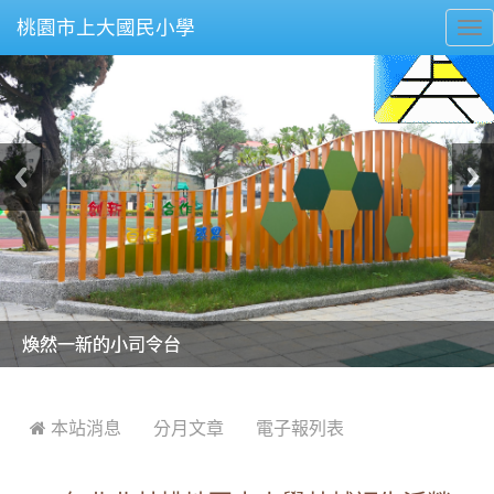
桃園市上大國民小學
To
nav
美麗的操場是我們活力的來源
美麗的操場是我們活力的來源
煥然一新的小司令台
煥然一新的小司令台
富含桃園埤塘田園風光意象的中廊
富含桃園埤塘田園風光意象的中廊
嶄新的中庭廣場
嶄新的中庭廣場
水生池生生不息
水生池生生不息
:::
 本站消息
分月文章
電子報列表