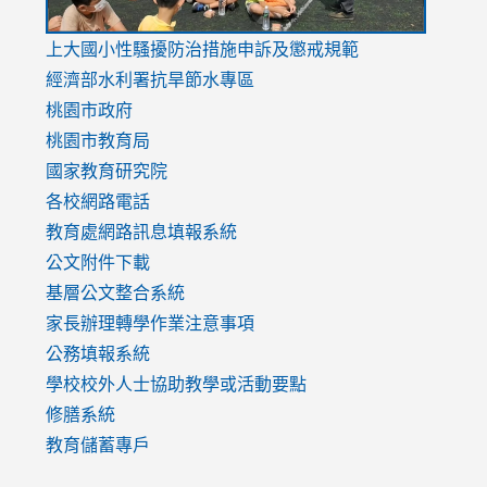
link
上大國小性騷擾防治措施
申訴及懲戒規範
to
經濟部水利署抗旱節水專區
https://www.youtube.com/watch?
桃園市政府
v=mfpNykQ0g4M
桃園市教育局
國家教育研究院
各校網路電話
教育處網路訊息填報系統
公文附件下載
基層公文整合系統
家長辦理轉學作業注意事項
公務填報系統
學校校外人士協助教學或活動要點
修膳系統
教育儲蓄專戶