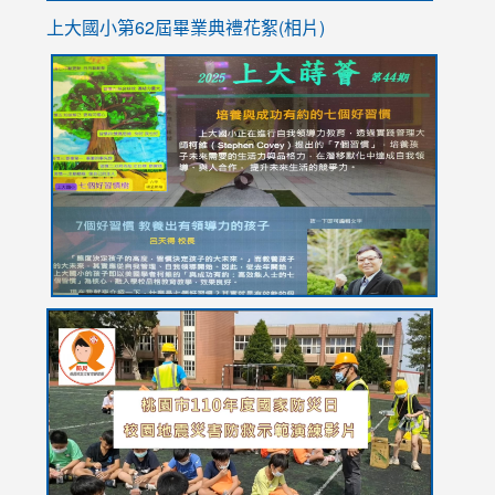
上大國小第62屆畢
業典禮花絮(相片)
link
link
link
link
link
to
to
to
to
to
https://drive.google.com/file/d/1I-
https://sites.google.com/stes.tyc.edu.tw/113school
https:
https:
https:
YfDQppRvyMk686kIw6SBbssEIZ6WnT/view?
usp=sh
8M
usp=sharing
link
link
link
to
to
to
https://drive.google.com/file/d/1AXdrxzgdGrHK7k94y0
https:/
https:/
usp=sharing
v=hC_g
v=hC_g