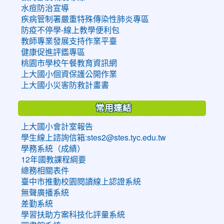
水痘防治宣導
疾病管制署嚴重特殊傳染性肺炎專區
防疫不停學-線上教學便利包
教師專業發展支持作業平臺
健康促進評鑑專區
桃園市學校午餐教育資訊網
上大國小個資保護公開作業
上大國小災害防救計畫書
常用連結
上大國小會計室報告
學生線上諮詢信箱:stes2@stes.tyc.edu.tw
學務系統（成績）
12年國教課程綱要
總務相關表件
臺中市推動校園閱讀線上認證系統
無聲廣播系統
差勤系統
學習扶助方案科技化評量系統