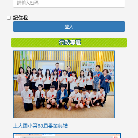
記住我
登入
行政專區
link
to
https://
上大國小第63屆畢業典禮
link
link