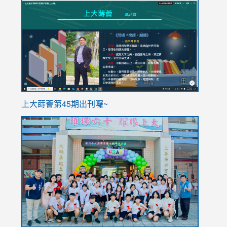
to
to
https://sites.google.com/stes.tyc.edu.tw/113school
https
ink
上大蒔薈第45期出刊囉~
to
link
https://sites.google.com/stes.tyc.edu.tw/113school
to
https://
YfDQpp
usp=sha