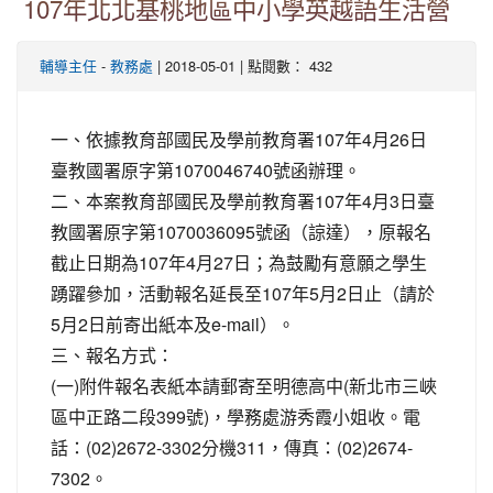
107年北北基桃地區中小學英越語生活營
-
| 2018-05-01 | 點閱數： 432
輔導主任
教務處
一、依據教育部國民及學前教育署107年4月26日
臺教國署原字第1070046740號函辦理。
二、本案教育部國民及學前教育署107年4月3日臺
教國署原字第1070036095號函（諒達），原報名
截止日期為107年4月27日；為鼓勵有意願之學生
踴躍參加，活動報名延長至107年5月2日止（請於
5月2日前寄出紙本及e-mail）。
三、報名方式：
(一)附件報名表紙本請郵寄至明德高中(新北市三峽
區中正路二段399號)，學務處游秀霞小姐收。電
話：(02)2672-3302分機311，傳真：(02)2674-
7302。