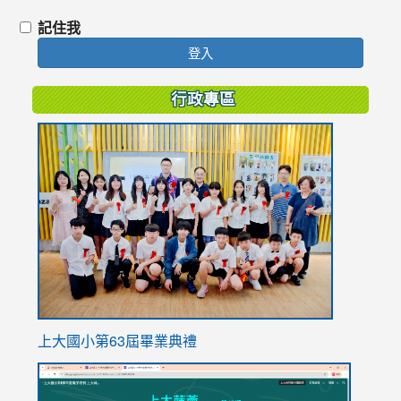
記住我
登入
行政專區
link
to
https://
上大國小第63屆畢業典禮
link
link
to
to