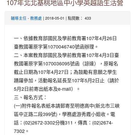
107年北北基桃地區中小學英越語生活營
-
| 2018-05-01 | 點閱數： 433
輔導主任
教務處
一、依據教育部國民及學前教育署107年4月26日
臺教國署原字第1070046740號函辦理。
二、本案教育部國民及學前教育署107年4月3日臺
教國署原字第1070036095號函（諒達），原報名
截止日期為107年4月27日；為鼓勵有意願之學生
踴躍參加，活動報名延長至107年5月2日止（請於
5月2日前寄出紙本及e-mail）。
三、報名方式：
(一)附件報名表紙本請郵寄至明德高中(新北市三峽
區中正路二段399號)，學務處游秀霞小姐收。電
話：(02)2672-3302分機311，傳真：(02)2674-
7302。