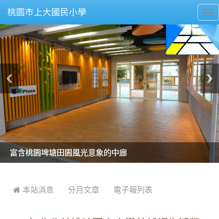
桃園市上大國民小學
To
nav
美麗的操場是我們活力的來源
美麗的操場是我們活力的來源
煥然一新的小司令台
煥然一新的小司令台
富含桃園埤塘田園風光意象的中廊
富含桃園埤塘田園風光意象的中廊
嶄新的中庭廣場
嶄新的中庭廣場
水生池生生不息
水生池生生不息
:::
 本站消息
分月文章
電子報列表