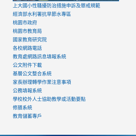
link
上大國小性騷擾防治措施
申訴及懲戒規範
to
經濟部水利署抗旱節水專區
https://www.youtube.com/watch?
桃園市政府
v=mfpNykQ0g4M
桃園市教育局
國家教育研究院
各校網路電話
教育處網路訊息填報系統
公文附件下載
基層公文整合系統
家長辦理轉學作業注意事項
公務填報系統
學校校外人士協助教學或活動要點
修膳系統
教育儲蓄專戶