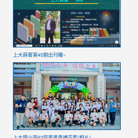
https://sites.google.com/stes.tyc.edu.tw/113school
https
ink
上大蒔薈第45期出刊囉~
to
link
https://sites.google.com/stes.tyc.edu.tw/113school
to
https://
YfDQpp
usp=sha
上大國小第62屆畢
業典禮花絮(相片)