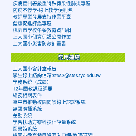
疾病管制署嚴重特殊傳染性肺炎專區
防疫不停學-線上教學便利包
教師專業發展支持作業平臺
健康促進評鑑專區
桃園市學校午餐教育資訊網
上大國小個資保護公開作業
上大國小災害防救計畫書
常用連結
上大國小會計室報告
學生線上諮詢信箱:stes2@stes.tyc.edu.tw
學務系統（成績）
12年國教課程綱要
總務相關表件
臺中市推動校園閱讀線上認證系統
無聲廣播系統
差勤系統
學習扶助方案科技化評量系統
圖書館系統
桃園市教育發展資源入口網(教師研習)