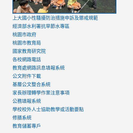
link
上大國小性騷擾防治措施
申訴及懲戒規範
to
經濟部水利署抗旱節水專區
https://www.youtube.com/watch?
桃園市政府
v=mfpNykQ0g4M
桃園市教育局
國家教育研究院
各校網路電話
教育處網路訊息填報系統
公文附件下載
基層公文整合系統
家長辦理轉學作業注意事項
公務填報系統
學校校外人士協助教學或活動要點
修膳系統
教育儲蓄專戶