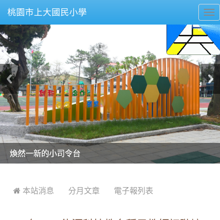
桃園市上大國民小學
To
nav
美麗的操場是我們活力的來源
美麗的操場是我們活力的來源
煥然一新的小司令台
煥然一新的小司令台
富含桃園埤塘田園風光意象的中廊
富含桃園埤塘田園風光意象的中廊
嶄新的中庭廣場
嶄新的中庭廣場
水生池生生不息
水生池生生不息
:::
 本站消息
分月文章
電子報列表