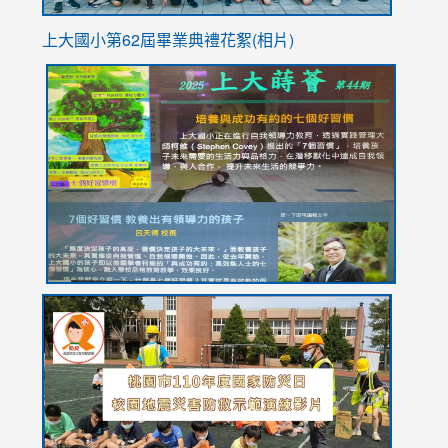
上大國小第62屆畢
業典禮花絮(相片)
link
link
link
link
link
to
to
to
to
to
https://drive.google.com/file/d/1I-
https://sites.google.com/stes.tyc.edu.tw/113school
https:
https:
https:
YfDQppRvyMk686kIw6SBbssEIZ6WnT/view?
usp=sh
8M
usp=sharing
link
link
link
to
to
to
https://drive.google.com/file/d/1AXdrxzgdGrHK7k94y0
https:/
https:/
usp=sharing
v=hC_g
v=hC_g