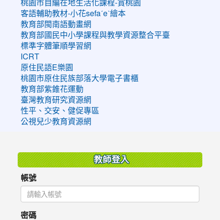
桃園市自編在地生活化課程-賞桃園
客語輔助教材-小花sefaˊeˋ繪本
教育部閩南語動畫網
教育部國民中小學課程與教學資源整合平臺
標準字體筆順學習網
ICRT
原住民語E樂園
桃園市原住民族部落大學電子書櫃
教育部紫錐花運動
臺灣教育研究資源網
性平、交安、健促專區
公視兒少教育資源網
:::
教師登入
帳號
密碼