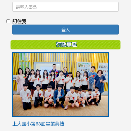
記住我
登入
行政專區
link
to
https://
上大國小第63屆畢業典禮