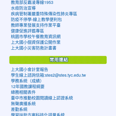
教育部反霸凌專線1953
水痘防治宣導
疾病管制署嚴重特殊傳染性肺炎專區
防疫不停學-線上教學便利包
教師專業發展支持作業平臺
健康促進評鑑專區
桃園市學校午餐教育資訊網
上大國小個資保護公開作業
上大國小災害防救計畫書
常用連結
上大國小會計室報告
學生線上諮詢信箱:stes2@stes.tyc.edu.tw
學務系統（成績）
12年國教課程綱要
總務相關表件
臺中市推動校園閱讀線上認證系統
無聲廣播系統
差勤系統
學習扶助方案科技化評量系統