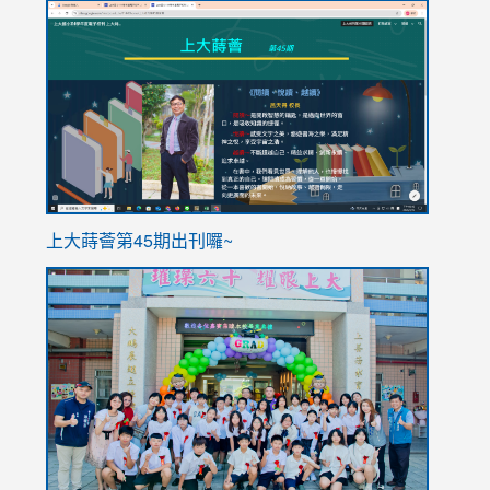
link
link
to
to
https://sites.google.com/stes.tyc.edu.tw/113school
https
ink
上大蒔薈第45期出刊囉~
to
link
https://sites.google.com/stes.tyc.edu.tw/113school
to
https://
YfDQpp
usp=sha