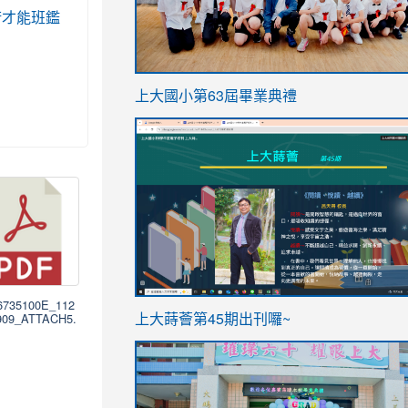
類藝術才能班鑑
。
link
上大國小第63屆畢業典禮
to
link
https://sites.google.com/stes.t
to
https://sites.google.com/stes.tyc.ed
76735100E_112
ink
link
909_ATTACH5.
上大蒔薈第45期出刊囉~
to
to
https://sites.google.com/stes.tyc.ed
https://sites.google.com/stes.t