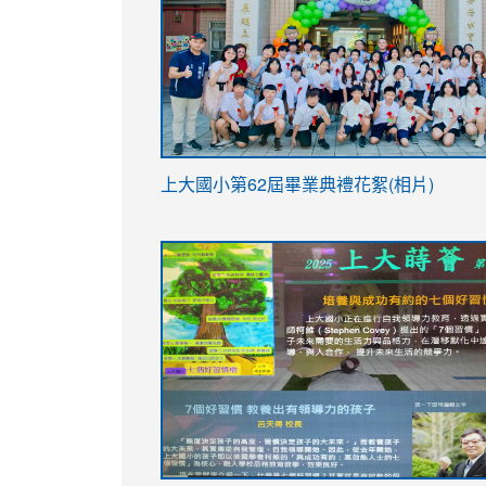
link
上大國小第62屆畢
業典禮花絮(相片)
to
link
link
https://drive.google.com/file/d/1I-
to
to
YfDQppRvyMk686kIw6SBbssEIZ6WnT/vi
https://drive.google.com/file/d/1I-
https://sites.google.com/stes.tyc.ed
usp=sharing
YfDQppRvyMk686kIw6SBbssEIZ6WnT/vi
usp=sharing