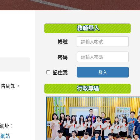
:::
教師登入
帳號
密碼
記住我
登入
公告周知，
行政專區
名網址：
育局網站