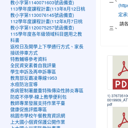
二、
教小字第1140071603號函備查)
(ht
113學年度課程計畫(113年8月12日桃
定承
教小字第1130076145號函備查)
112學年度課程計畫(112年8月7日桃
請
三、
教小字第1120075257號函備查)
115學年度各年級領域科目選用之教
科書
返校日及開學上下學通行方式、家長
接送停車方式
特教輔導參考資料
全民資安素養自我評量
學生申訴及再申訴專區
教育部反霸凌專線1953
水痘防治宣導
疾病管制署嚴重特殊傳染性肺炎專區
1) 3767351
防疫不停學-線上教學便利包
0019909_A
教師專業發展支持作業平臺
pdf
健康促進評鑑專區
桃園市學校午餐教育資訊網
上大國小個資保護公開作業