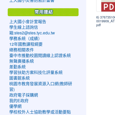
上大國小災害防救計畫書
常用連結
6) 3767351
0019909_A
上大國小會計室報告
pdf
學生線上諮詢信
箱:stes2@stes.tyc.edu.tw
學務系統（成績）
12年國教課程綱要
總務相關表件
臺中市推動校園閱讀線上認證系統
無聲廣播系統
差勤系統
學習扶助方案科技化評量系統
圖書館系統
桃園市教育發展資源入口網(教師研
習)
政府電子採購網
我的E政府
優學網
學校校外人士協助教學或活動要點