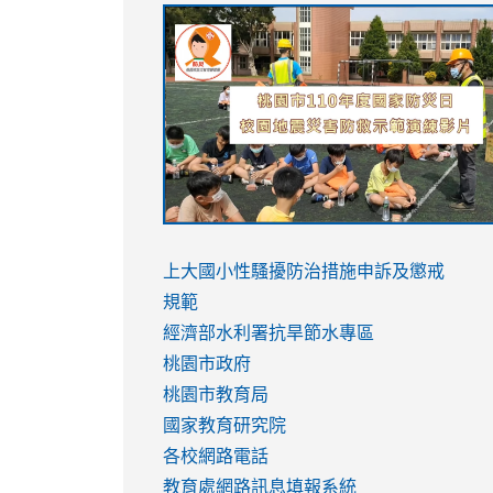
link
link
link
link
to
to
to
to
https://sites.google.com/stes.tyc.ed
https://drive.google.com/file/d/1AXdr
https://youtu.be/jJOMVWY3-
https://drive.google.com/file/d/1AXdr
usp=sharing
8M
usp=sharing
link
link
to
to
link
上大國小性騷擾防治措施
申訴及懲戒
https://www.youtube.com/watch?
https://www.youtube.com/watch?
to
規範
v=hC_gdZndU9s
v=hC_gdZndU9s
https://www.youtube.com/watch?
經濟部水利署抗旱節水專區
v=mfpNykQ0g4M
桃園市政府
桃園市教育局
國家教育研究院
各校網路電話
教育處網路訊息填報系統