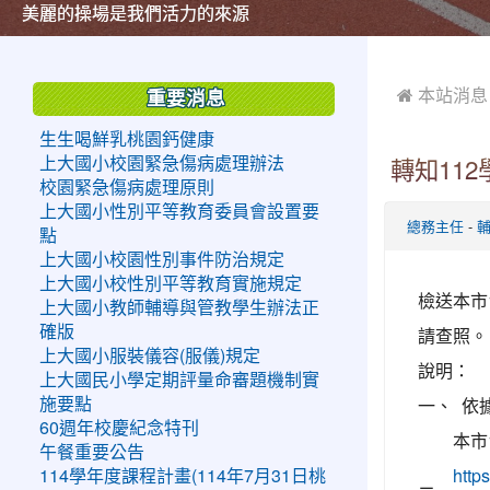
美麗的操場是我們活力的來源
美麗的操場是我們活力的來源
煥然一新的小司令台
煥然一新的小司令台
富含桃園埤塘田園風光意象的中廊
富含桃園埤塘田園風光意象的中廊
嶄新的中庭廣場
嶄新的中庭廣場
水生池生生不息
水生池生生不息
:::
:::
 本站消息
重要消息
生生喝鮮乳桃園鈣健康
上大國小校園緊急傷病處理辦法
轉知11
校園緊急傷病處理原則
上大國小性別平等教育委員會設置要
-
總務主任
點
上大國小校園性別事件防治規定
上大國小校性別平等教育實施規定
檢送本市
上大國小教師輔導與管教學生辦法正
確版
請查照。
上大國小服裝儀容(服儀)規定
說明：
上大國民小學定期評量命審題機制實
一、
依
施要點
60週年校慶紀念特刊
本市
午餐重要公告
114學年度課程計畫(114年7月31日桃
htt