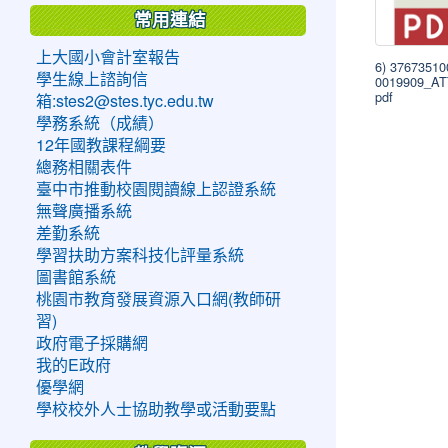
常用連結
上大國小會計室報告
6) 3767351
學生線上諮詢信
0019909_A
pdf
箱:stes2@stes.tyc.edu.tw
學務系統（成績）
12年國教課程綱要
總務相關表件
臺中市推動校園閱讀線上認證系統
無聲廣播系統
差勤系統
學習扶助方案科技化評量系統
圖書館系統
桃園市教育發展資源入口網(教師研
習)
政府電子採購網
我的E政府
優學網
學校校外人士協助教學或活動要點