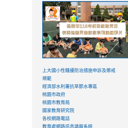
link
link
link
link
to
to
to
to
https://sites.google.com/stes.tyc.ed
https://drive.google.com/file/d/1AXdr
https://youtu.be/jJOMVWY3-
https://drive.google.com/file/d/1AXdr
usp=sharing
8M
usp=sharing
link
link
to
to
link
上大國小性騷擾防治措施
申訴及懲戒
https://www.youtube.com/watch?
https://www.youtube.com/watch?
to
規範
v=hC_gdZndU9s
v=hC_gdZndU9s
https://www.youtube.com/watch?
經濟部水利署抗旱節水專區
v=mfpNykQ0g4M
桃園市政府
桃園市教育局
國家教育研究院
各校網路電話
教育處網路訊息填報系統