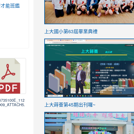
類藝術才能班鑑
。
link
上大國小第63屆畢業典禮
to
link
https://sites.google.com/stes.t
to
https://sites.google.com/stes.tyc.ed
76735100E_112
ink
link
909_ATTACH5.
上大蒔薈第45期出刊囉~
to
to
https://sites.google.com/stes.tyc.ed
https://sites.google.com/stes.t