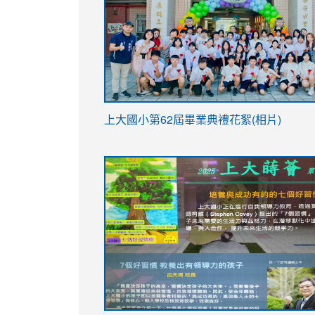
link
上大國小第62屆畢
業典禮花絮(相片)
to
link
link
https://drive.google.com/file/d/1I-
to
to
YfDQppRvyMk686kIw6SBbssEIZ6WnT/vi
https://drive.google.com/file/d/1I-
https://sites.google.com/stes.tyc.ed
usp=sharing
YfDQppRvyMk686kIw6SBbssEIZ6WnT/vi
usp=sharing