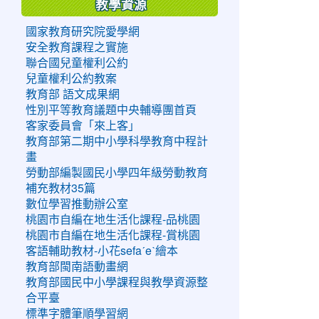
教學資源
國家教育研究院愛學網
安全教育課程之實施
聯合國兒童權利公約
兒童權利公約教案
教育部 語文成果網
性別平等教育議題中央輔導團首頁
客家委員會「來上客」
教育部第二期中小學科學教育中程計
畫
勞動部編製國民小學四年級勞動教育
補充教材35篇
數位學習推動辦公室
桃園市自編在地生活化課程-品桃園
桃園市自編在地生活化課程-賞桃園
客語輔助教材-小花sefaˊeˋ繪本
教育部閩南語動畫網
教育部國民中小學課程與教學資源整
合平臺
標準字體筆順學習網