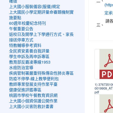
二、
確版
(ht
上大國小服裝儀容(服儀)規定
上大國民小學定期評量命審題機制實
定承
施要點
請
60週年校慶紀念特刊
三、
午餐重要公告
返校日及開學上下學通行方式、家長
接送停車方式
特教輔導參考資料
全民資安素養自我評量
學生申訴及再申訴專區
教育部反霸凌專線1953
水痘防治宣導
疾病管制署嚴重特殊傳染性肺炎專區
防疫不停學-線上教學便利包
1) 3767351
教師專業發展支持作業平臺
0019909_A
健康促進評鑑專區
pdf
桃園市學校午餐教育資訊網
上大國小個資保護公開作業
上大國小災害防救計畫書