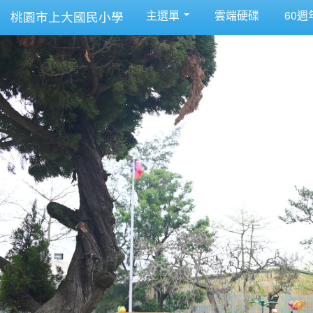
主選單
雲端硬碟
60週
桃園市上大國民小學