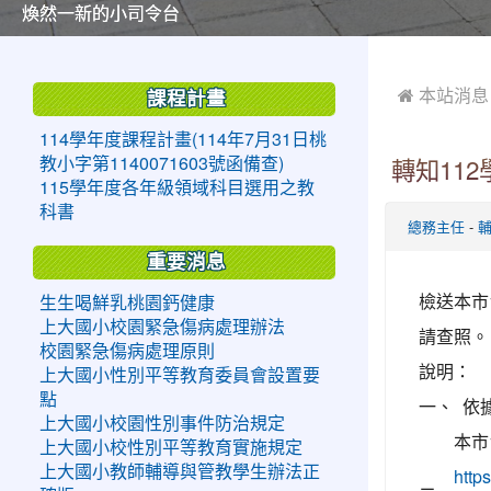
美麗的操場是我們活力的來源
美麗的操場是我們活力的來源
煥然一新的小司令台
煥然一新的小司令台
富含桃園埤塘田園風光意象的中廊
富含桃園埤塘田園風光意象的中廊
嶄新的中庭廣場
嶄新的中庭廣場
水生池生生不息
水生池生生不息
:::
:::
 本站消息
課程計畫
114學年度課程計畫(114年7月31日桃
教小字第1140071603號函備查)
轉知11
115學年度各年級領域科目選用之教
科書
-
總務主任
重要消息
檢送本市
生生喝鮮乳桃園鈣健康
上大國小校園緊急傷病處理辦法
請查照。
校園緊急傷病處理原則
說明：
上大國小性別平等教育委員會設置要
點
一、
依
上大國小校園性別事件防治規定
本市
上大國小校性別平等教育實施規定
上大國小教師輔導與管教學生辦法正
htt