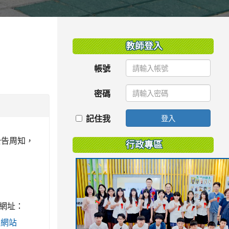
:::
教師登入
帳號
密碼
記住我
登入
公告周知，
行政專區
名網址：
育局網站