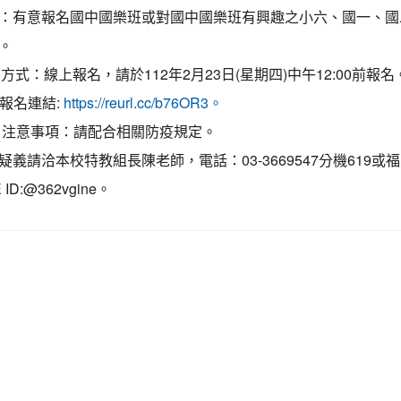
：有意報名國中國樂班或對國中國樂班有興趣之小六、國一、國
。
方式：線上報名，請於112年2月23日(星期四)中午12:00前報名
報名連結:
https://reurl.cc/b76OR3。
注意事項：請配合相關防疫規定。
疑義請洽本校特教組長陳老師，電話：03-3669547分機619或
E ID:@362vgine。