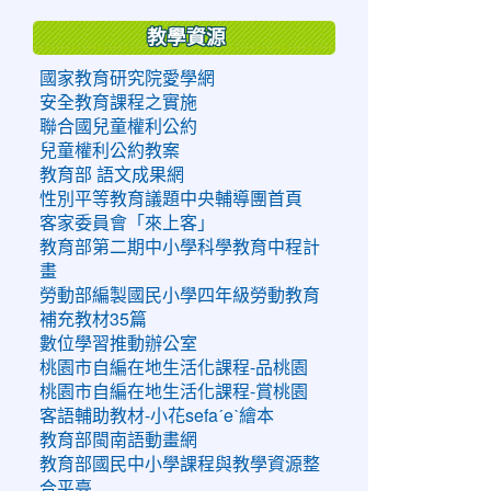
教學資源
國家教育研究院愛學網
安全教育課程之實施
聯合國兒童權利公約
兒童權利公約教案
教育部 語文成果網
性別平等教育議題中央輔導團首頁
客家委員會「來上客」
教育部第二期中小學科學教育中程計
畫
勞動部編製國民小學四年級勞動教育
補充教材35篇
數位學習推動辦公室
桃園市自編在地生活化課程-品桃園
桃園市自編在地生活化課程-賞桃園
客語輔助教材-小花sefaˊeˋ繪本
教育部閩南語動畫網
教育部國民中小學課程與教學資源整
合平臺