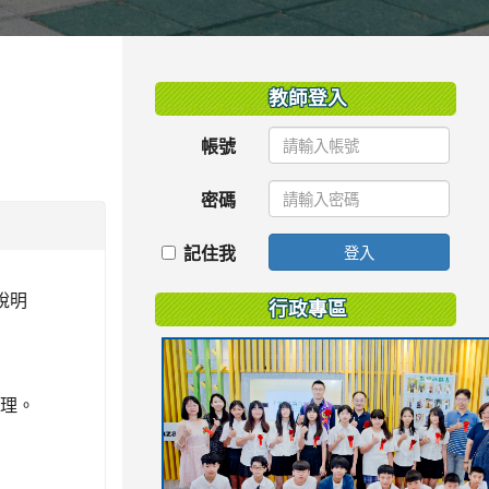
:::
教師登入
帳號
密碼
記住我
登入
說明
行政專區
辦理。