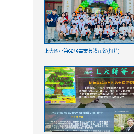
link
上大國小第62屆畢
業典禮花絮(相片)
to
link
link
https://drive.google.com/file/d/1I-
to
to
YfDQppRvyMk686kIw6SBbssEIZ6WnT/vi
https://drive.google.com/file/d/1I-
https://sites.google.com/stes.tyc.ed
usp=sharing
YfDQppRvyMk686kIw6SBbssEIZ6WnT/vi
usp=sharing