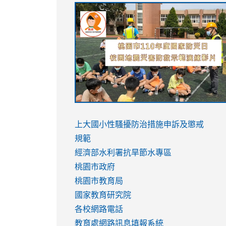
link
link
link
link
to
to
to
to
https://sites.google.com/stes.tyc.ed
https://drive.google.com/file/d/1AXdr
https://youtu.be/jJOMVWY3-
https://drive.google.com/file/d/1AXdr
usp=sharing
8M
usp=sharing
link
link
to
to
link
上大國小性騷擾防治措施
申訴及懲戒
https://www.youtube.com/watch?
https://www.youtube.com/watch?
to
規範
v=hC_gdZndU9s
v=hC_gdZndU9s
https://www.youtube.com/watch?
經濟部水利署抗旱節水專區
v=mfpNykQ0g4M
桃園市政府
桃園市教育局
國家教育研究院
各校網路電話
教育處網路訊息填報系統