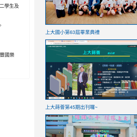
二學生及
。
link
上大國小第63屆畢業典禮
to
link
https://sites.google.com/stes.t
to
福豐國樂
https://sites.google.com/stes.tyc.ed
ink
link
上大蒔薈第45期出刊囉~
to
to
https://sites.google.com/stes.tyc.ed
https://sites.google.com/stes.t