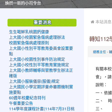
美麗的操場是我們活力的來源
美麗的操場是我們活力的來源
煥然一新的小司令台
煥然一新的小司令台
富含桃園埤塘田園風光意象的中廊
富含桃園埤塘田園風光意象的中廊
嶄新的中庭廣場
嶄新的中庭廣場
水生池生生不息
水生池生生不息
:::
:::
 本站消息
重要消息
生生喝鮮乳桃園鈣健康
上大國小校園緊急傷病處理辦法
轉知11
校園緊急傷病處理原則
上大國小性別平等教育委員會設置要
-
總務主任
點
上大國小校園性別事件防治規定
上大國小校性別平等教育實施規定
有關本校
上大國小教師輔導與管教學生辦法正
確版
會」，請
上大國小服裝儀容(服儀)規定
說明：
上大國民小學定期評量命審題機制實
一、
依據
施要點
60週年校慶紀念特刊
二、
時
午餐重要公告
三、
114學年度課程計畫(114年7月31日桃