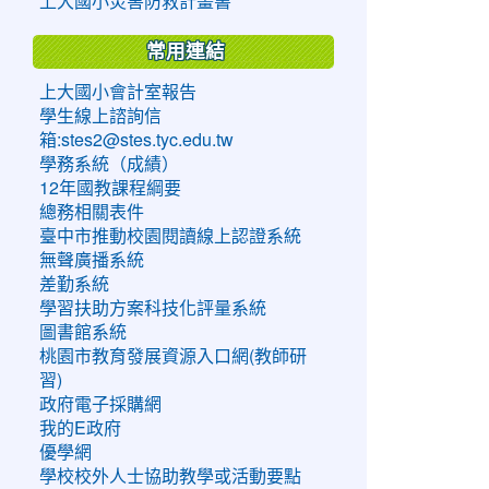
上大國小災害防救計畫書
常用連結
上大國小會計室報告
學生線上諮詢信
箱:stes2@stes.tyc.edu.tw
學務系統（成績）
12年國教課程綱要
總務相關表件
臺中市推動校園閱讀線上認證系統
無聲廣播系統
差勤系統
學習扶助方案科技化評量系統
圖書館系統
桃園市教育發展資源入口網(教師研
習)
政府電子採購網
我的E政府
優學網
學校校外人士協助教學或活動要點