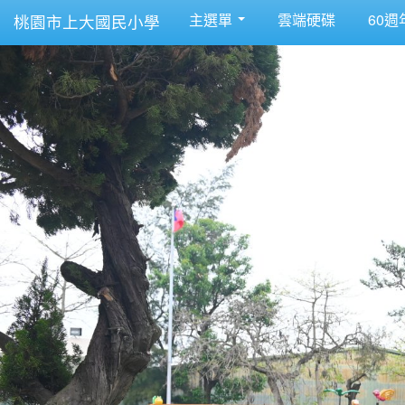
主選單
雲端硬碟
60週
桃園市上大國民小學