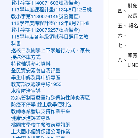
教小字第1140071603號函備查)
對象
113學年度課程計畫(113年8月12日桃
四、
家長
教小字第1130076145號函備查)
112學年度課程計畫(112年8月7日桃
五、
報名
教小字第1120075257號函備查)
六、
115學年度各年級領域科目選用之教
科書
七、
返校日及開學上下學通行方式、家長
如有
接送停車方式
八、
特教輔導參考資料
LIN
全民資安素養自我評量
學生申訴及再申訴專區
教育部反霸凌專線1953
水痘防治宣導
疾病管制署嚴重特殊傳染性肺炎專區
防疫不停學-線上教學便利包
教師專業發展支持作業平臺
健康促進評鑑專區
桃園市學校午餐教育資訊網
上大國小個資保護公開作業