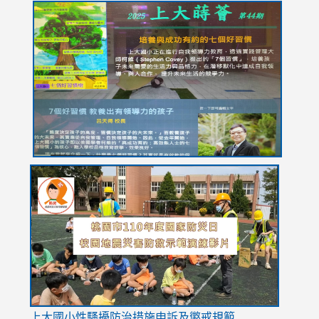
link
link
link
link
link
to
to
to
to
to
https://drive.google.com/file/d/1I-
https://sites.google.com/stes.tyc.edu.tw/113school
https:
https:
https:
YfDQppRvyMk686kIw6SBbssEIZ6WnT/view?
usp=sh
8M
usp=sharing
link
link
link
to
to
to
https://drive.google.com/file/d/1AXdrxzgdGrHK7k94y0
https:/
https:/
usp=sharing
v=hC_g
v=hC_g
link
上大國小性騷擾防治措施
申訴及懲戒規範