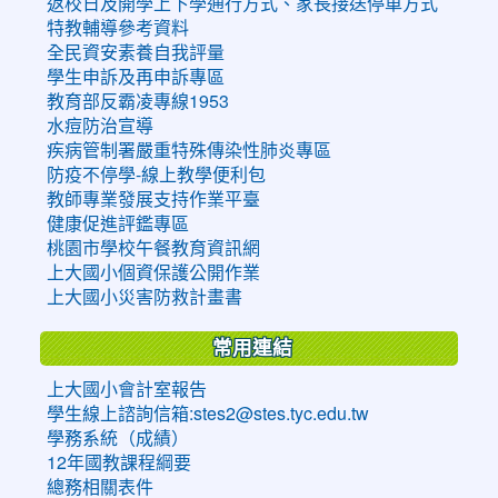
返校日及開學上下學通行方式、家長接送停車方式
特教輔導參考資料
全民資安素養自我評量
學生申訴及再申訴專區
教育部反霸凌專線1953
水痘防治宣導
疾病管制署嚴重特殊傳染性肺炎專區
防疫不停學-線上教學便利包
教師專業發展支持作業平臺
健康促進評鑑專區
桃園市學校午餐教育資訊網
上大國小個資保護公開作業
上大國小災害防救計畫書
常用連結
上大國小會計室報告
學生線上諮詢信箱:stes2@stes.tyc.edu.tw
學務系統（成績）
12年國教課程綱要
總務相關表件