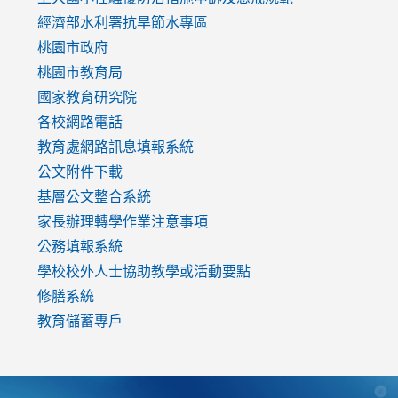
to
經濟部水利署抗旱節水專區
https://www.youtube.com/watch?
桃園市政府
v=mfpNykQ0g4M
桃園市教育局
國家教育研究院
各校網路電話
教育處網路訊息填報系統
公文附件下載
基層公文整合系統
家長辦理轉學作業注意事項
公務填報系統
學校校外人士協助教學或活動要點
修膳系統
教育儲蓄專戶