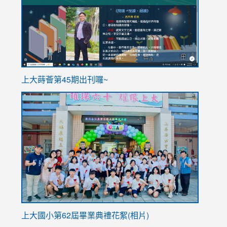
https://sites.google.com/stes.tyc.edu.tw/113school
https
ink
上大蒔薈第45期出刊囉~
to
link
https://sites.google.com/stes.tyc.edu.tw/113school
to
https://
YfDQpp
usp=sha
上大國小第62屆畢
業典禮花絮(相片)