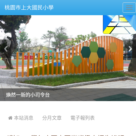
桃園市上大國民小學
To
nav
美麗的操場是我們活力的來源
美麗的操場是我們活力的來源
煥然一新的小司令台
煥然一新的小司令台
富含桃園埤塘田園風光意象的中廊
富含桃園埤塘田園風光意象的中廊
嶄新的中庭廣場
嶄新的中庭廣場
水生池生生不息
水生池生生不息
:::
 本站消息
分月文章
電子報列表