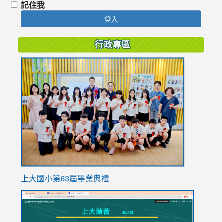
記住我
登入
行政專區
link
to
https://
上大國小第63屆畢業典禮
link
link
to
to