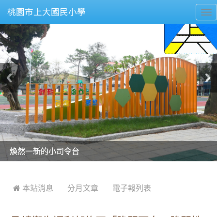
桃園市上大國民小學
To
nav
美麗的操場是我們活力的來源
美麗的操場是我們活力的來源
煥然一新的小司令台
煥然一新的小司令台
富含桃園埤塘田園風光意象的中廊
富含桃園埤塘田園風光意象的中廊
嶄新的中庭廣場
嶄新的中庭廣場
水生池生生不息
水生池生生不息
:::
 本站消息
分月文章
電子報列表