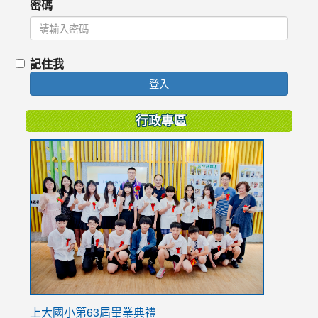
密碼
記住我
登入
行政專區
link
to
https://
上大國小第63屆畢業典禮