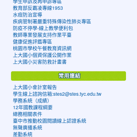
學生申訴及再申訴專區
教育部反霸凌專線1953
水痘防治宣導
疾病管制署嚴重特殊傳染性肺炎專區
防疫不停學-線上教學便利包
教師專業發展支持作業平臺
健康促進評鑑專區
桃園市學校午餐教育資訊網
上大國小個資保護公開作業
上大國小災害防救計畫書
常用連結
上大國小會計室報告
學生線上諮詢信箱:stes2@stes.tyc.edu.tw
學務系統（成績）
12年國教課程綱要
總務相關表件
臺中市推動校園閱讀線上認證系統
無聲廣播系統
差勤系統