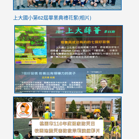
上大國小第62屆畢
業典禮花絮(相片)
link
link
link
link
link
to
to
to
to
to
https://drive.google.com/file/d/1I-
https://sites.google.com/stes.tyc.edu.tw/113school
https:
https:
https:
YfDQppRvyMk686kIw6SBbssEIZ6WnT/view?
usp=sh
8M
usp=sharing
link
link
link
to
to
to
https://drive.google.com/file/d/1AXdrxzgdGrHK7k94y0
https:/
https:/
usp=sharing
v=hC_g
v=hC_g