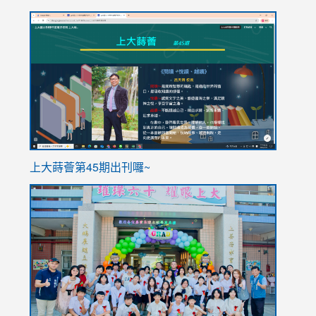
link
link
to
to
https://sites.google.com/stes.tyc.edu.tw/113school
https
ink
上大蒔薈第45期出刊囉~
to
link
https://sites.google.com/stes.tyc.edu.tw/113school
to
https://
YfDQpp
usp=sha