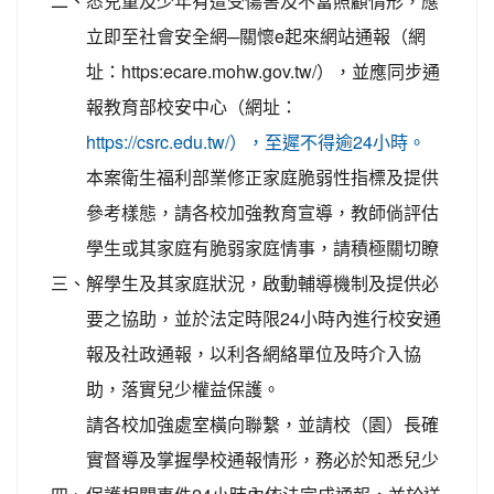
二、
悉兒童及少年有遭受傷害及不當照顧情形，應
立即至社會安全網─關懷e起來網站通報（網
址：https:ecare.mohw.gov.tw/），並應同步通
報教育部校安中心（網址：
https://csrc.edu.tw/），至遲不得逾24小時。
本案衛生福利部業修正家庭脆弱性指標及提供
參考樣態，請各校加強教育宣導，教師倘評估
學生或其家庭有脆弱家庭情事，請積極關切瞭
三、
解學生及其家庭狀況，啟動輔導機制及提供必
要之協助，並於法定時限24小時內進行校安通
報及社政通報，以利各網絡單位及時介入協
助，落實兒少權益保護。
請各校加強處室橫向聯繫，並請校（園）長確
實督導及掌握學校通報情形，務必於知悉兒少