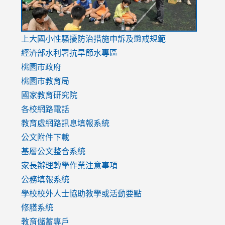
link
上大國小性騷擾防治措施
申訴及懲戒規範
to
經濟部水利署抗旱節水專區
https://www.youtube.com/watch?
桃園市政府
v=mfpNykQ0g4M
桃園市教育局
國家教育研究院
各校網路電話
教育處網路訊息填報系統
公文附件下載
基層公文整合系統
家長辦理轉學作業注意事項
公務填報系統
學校校外人士協助教學或活動要點
修膳系統
教育儲蓄專戶