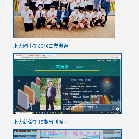
上大國小第63屆畢業典禮
link
link
to
to
https://sites.google.com/stes.tyc.edu.tw/113school
https
ink
上大蒔薈第45期出刊囉~
to
link
https://sites.google.com/stes.tyc.edu.tw/113school