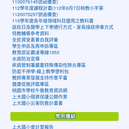
1130076145號函備查)
112學年度課程計畫(112年8月7日桃教小字第
1120075257號函備查)
115學年度各年級領域科目選用之教科書
返校日及開學上下學通行方式、家長接送停車方式
特教輔導參考資料
全民資安素養自我評量
學生申訴及再申訴專區
教育部反霸凌專線1953
水痘防治宣導
疾病管制署嚴重特殊傳染性肺炎專區
防疫不停學-線上教學便利包
教師專業發展支持作業平臺
健康促進評鑑專區
桃園市學校午餐教育資訊網
上大國小個資保護公開作業
上大國小災害防救計畫書
常用連結
上大國小會計室報告