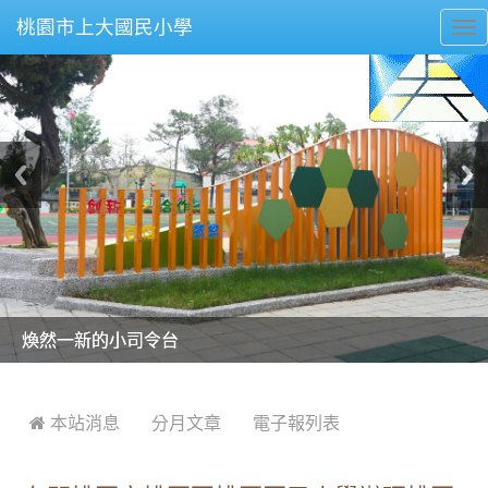
桃園市上大國民小學
To
nav
美麗的操場是我們活力的來源
美麗的操場是我們活力的來源
煥然一新的小司令台
煥然一新的小司令台
富含桃園埤塘田園風光意象的中廊
富含桃園埤塘田園風光意象的中廊
嶄新的中庭廣場
嶄新的中庭廣場
水生池生生不息
水生池生生不息
:::
 本站消息
分月文章
電子報列表