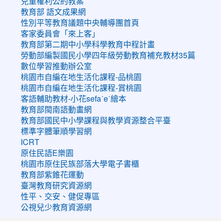
兒童權利公約教案
教育部 語文成果網
性別平等教育議題中央輔導團首頁
客家委員會「來上客」
教育部第二期中小學科學教育中程計畫
勞動部編製國民小學四年級勞動教育補充教材35篇
數位學習推動辦公室
桃園市自編在地生活化課程-品桃園
桃園市自編在地生活化課程-賞桃園
客語輔助教材-小花sefaˊeˋ繪本
教育部閩南語動畫網
教育部國民中小學課程與教學資源整合平臺
標準字體筆順學習網
ICRT
原住民語E樂園
桃園市原住民族部落大學電子書櫃
教育部紫錐花運動
臺灣教育研究資源網
性平、交安、健促專區
公視兒少教育資源網