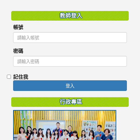
:::
教師登入
帳號
密碼
記住我
登入
行政專區
link
to
https://