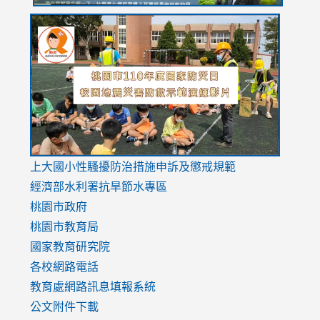
link
link
link
to
to
to
https://drive.google.com/file/d/1AXdrxzgdGrHK7k94y0
https:/
https:/
usp=sharing
v=hC_g
v=hC_g
link
上大國小性騷擾防治措施
申訴及懲戒規範
to
經濟部水利署抗旱節水專區
https://www.youtube.com/watch?
桃園市政府
v=mfpNykQ0g4M
桃園市教育局
國家教育研究院
各校網路電話
教育處網路訊息填報系統
公文附件下載