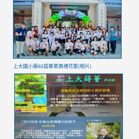
to
https://
YfDQpp
usp=sha
上大國小第62屆畢
業典禮花絮(相片)
link
link
link
link
link
to
to
to
to
to
https://drive.google.com/file/d/1I-
https://sites.google.com/stes.tyc.edu.tw/113school
https:
https:
https:
YfDQppRvyMk686kIw6SBbssEIZ6WnT/view?
usp=sh
8M
usp=sharing