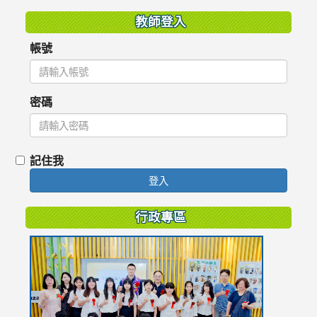
教師登入
帳號
密碼
記住我
登入
行政專區
link
to
https://