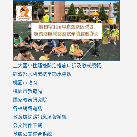
link
link
link
to
to
to
https://drive.google.com/file/d/1AXdrxzgdGrHK7k94y0
https:/
https:/
usp=sharing
v=hC_g
v=hC_g
link
上大國小性騷擾防治措施
申訴及懲戒規範
to
經濟部水利署抗旱節水專區
https://www.youtube.com/watch?
桃園市政府
v=mfpNykQ0g4M
桃園市教育局
國家教育研究院
各校網路電話
教育處網路訊息填報系統
公文附件下載
基層公文整合系統