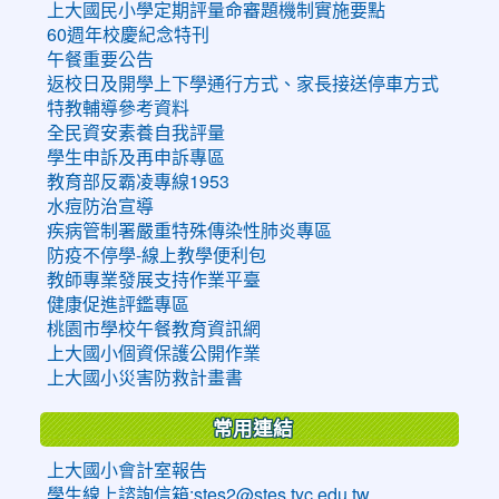
上大國民小學定期評量命審題機制實施要點
60週年校慶紀念特刊
午餐重要公告
返校日及開學上下學通行方式、家長接送停車方式
特教輔導參考資料
全民資安素養自我評量
學生申訴及再申訴專區
教育部反霸凌專線1953
水痘防治宣導
疾病管制署嚴重特殊傳染性肺炎專區
防疫不停學-線上教學便利包
教師專業發展支持作業平臺
健康促進評鑑專區
桃園市學校午餐教育資訊網
上大國小個資保護公開作業
上大國小災害防救計畫書
常用連結
上大國小會計室報告
學生線上諮詢信箱:stes2@stes.tyc.edu.tw