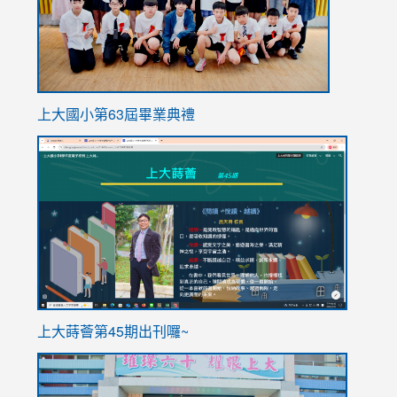
上大國小第63屆畢業典禮
link
link
to
to
https://sites.google.com/stes.tyc.edu.tw/113school
https
ink
上大蒔薈第45期出刊囉~
to
link
https://sites.google.com/stes.tyc.edu.tw/113school
to