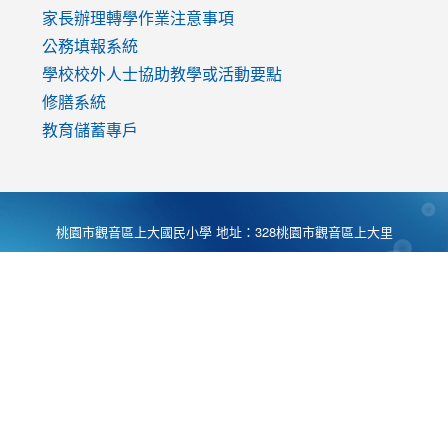
家長辦理轉學作業注意事項
公務填報系統
學校校外人士協助教學或活動要點
修膳系統
教育儲蓄專戶
桃園市觀音區上大國民小學 地址：328桃園市觀音區上大里
大湖路1段540號 電話:03-4901174 傳真:03-4900781 Desing
by
Zyinfo