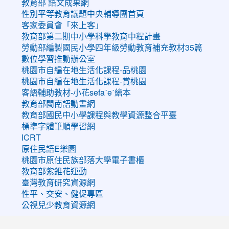
教育部 語文成果網
性別平等教育議題中央輔導團首頁
客家委員會「來上客」
教育部第二期中小學科學教育中程計畫
勞動部編製國民小學四年級勞動教育補充教材35篇
數位學習推動辦公室
桃園市自編在地生活化課程-品桃園
桃園市自編在地生活化課程-賞桃園
客語輔助教材-小花sefaˊeˋ繪本
教育部閩南語動畫網
教育部國民中小學課程與教學資源整合平臺
標準字體筆順學習網
ICRT
原住民語E樂園
桃園市原住民族部落大學電子書櫃
教育部紫錐花運動
臺灣教育研究資源網
性平、交安、健促專區
公視兒少教育資源網
:::