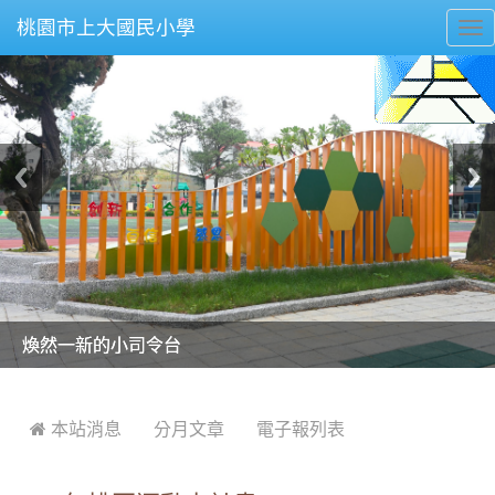
桃園市上大國民小學
To
nav
美麗的操場是我們活力的來源
美麗的操場是我們活力的來源
煥然一新的小司令台
煥然一新的小司令台
富含桃園埤塘田園風光意象的中廊
富含桃園埤塘田園風光意象的中廊
嶄新的中庭廣場
嶄新的中庭廣場
水生池生生不息
水生池生生不息
:::
 本站消息
分月文章
電子報列表