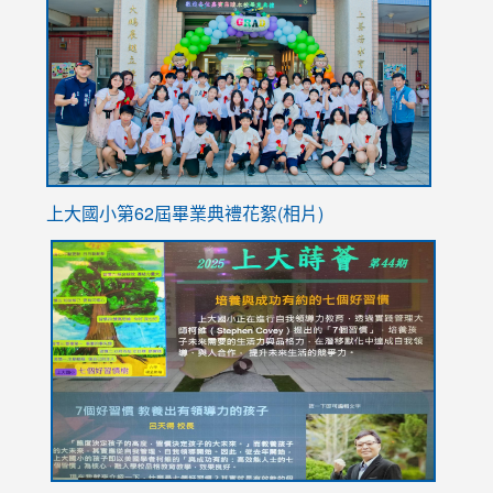
https://
YfDQpp
usp=sha
上大國小第62屆畢
業典禮花絮(相片)
link
link
link
link
link
to
to
to
to
to
https://drive.google.com/file/d/1I-
https://sites.google.com/stes.tyc.edu.tw/113school
https:
https:
https:
YfDQppRvyMk686kIw6SBbssEIZ6WnT/view?
usp=sh
8M
usp=sharing