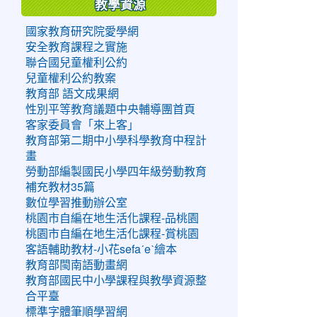
教學資源
國家教育研究院愛學網
安全教育課程之實施
聯合國兒童權利公約
兒童權利公約教案
教育部 語文成果網
性別平等教育議題中央輔導團首頁
客家委員會「來上客」
教育部第二期中小學科學教育中程計
畫
勞動部編製國民小學四年級勞動教育
補充教材35篇
數位學習推動辦公室
桃園市自編在地生活化課程-品桃園
桃園市自編在地生活化課程-賞桃園
客語輔助教材-小花sefaˊeˋ繪本
教育部閩南語動畫網
教育部國民中小學課程與教學資源整
合平臺
標準字體筆順學習網