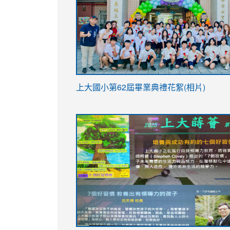
link
上大國小第62屆畢
業典禮花絮(相片)
to
link
link
https://drive.google.com/file/d/1I-
to
to
YfDQppRvyMk686kIw6SBbssEIZ6WnT/vi
https://drive.google.com/file/d/1I-
https://sites.google.com/stes.tyc.ed
usp=sharing
YfDQppRvyMk686kIw6SBbssEIZ6WnT/vi
usp=sharing