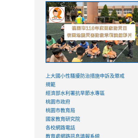
link
link
link
link
to
to
to
to
https://sites.google.com/stes.tyc.ed
https://drive.google.com/file/d/1AXdr
https://youtu.be/jJOMVWY3-
https://drive.google.com/file/d/1AXdr
usp=sharing
8M
usp=sharing
link
link
to
to
link
上大國小性騷擾防治措施
申訴及懲戒
https://www.youtube.com/watch?
https://www.youtube.com/watch?
to
規範
v=hC_gdZndU9s
v=hC_gdZndU9s
https://www.youtube.com/watch?
經濟部水利署抗旱節水專區
v=mfpNykQ0g4M
桃園市政府
桃園市教育局
國家教育研究院
各校網路電話
教育處網路訊息填報系統