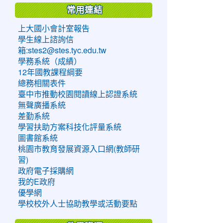
常用連結
上大國小會計室報告
學生線上諮詢信
箱:stes2@stes.tyc.edu.tw
學務系統（成績）
12年國教課程綱要
總務相關表件
臺中市推動校園閱讀線上認證系統
無聲廣播系統
差勤系統
學習扶助方案科技化評量系統
圖書館系統
桃園市教育發展資源入口網(教師研
習)
政府電子採購網
我的E政府
優學網
學校校外人士協助教學或活動要點