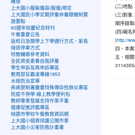
確版
(二)地
上大國小服裝儀容(服儀)規定
(三)對
上大國民小學定期評量命審題機制實
施要點
順序錄取
60週年校慶紀念特刊
(四)報
午餐重要公告
(
http://w
返校日及開學上下學通行方式、家長
四、本案
接送停車方式
特教輔導參考資料
五、相關
全民資安素養自我評量
31143
學生申訴及再申訴專區
教育部反霸凌專線1953
水痘防治宣導
疾病管制署嚴重特殊傳染性肺炎專區
防疫不停學-線上教學便利包
教師專業發展支持作業平臺
健康促進評鑑專區
桃園市學校午餐教育資訊網
上大國小個資保護公開作業
上大國小災害防救計畫書