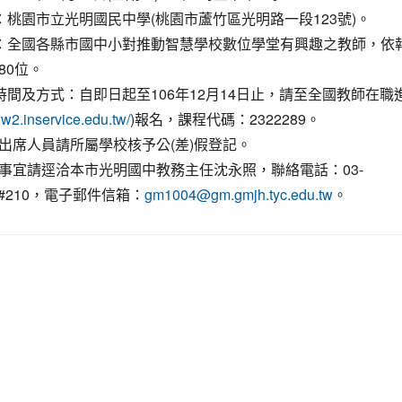
點：桃園市立光明國民中學(桃園市蘆竹區光明路一段123號)。
象：全國各縣市國中小對推動智慧學校數位學堂有興趣之教師，依
80位。
名時間及方式：自即日起至106年12月14日止，請至全國教師在職
)報名，課程代碼：2322289。
ww2.inservice.edu.tw/
出席人員請所屬學校核予公(差)假登記。
事宜請逕洽本市光明國中教務主任沈永照，聯絡電話：03-
55#210，電子郵件信箱：
。
gm1004@gm.gmjh.tyc.edu.tw