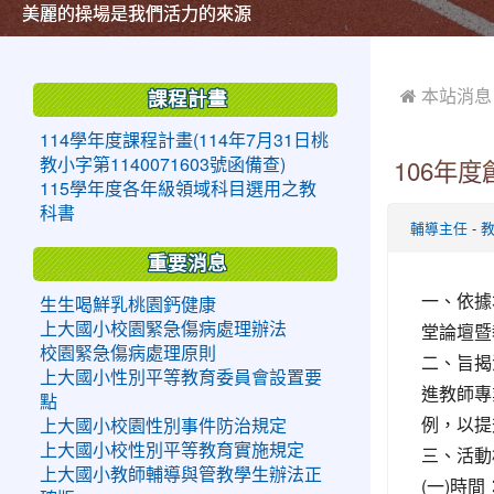
美麗的操場是我們活力的來源
美麗的操場是我們活力的來源
煥然一新的小司令台
煥然一新的小司令台
富含桃園埤塘田園風光意象的中廊
富含桃園埤塘田園風光意象的中廊
嶄新的中庭廣場
嶄新的中庭廣場
水生池生生不息
水生池生生不息
:::
:::
 本站消息
課程計畫
114學年度課程計畫(114年7月31日桃
教小字第1140071603號函備查)
106年
115學年度各年級領域科目選用之教
科書
-
輔導主任
重要消息
一、依據
生生喝鮮乳桃園鈣健康
堂論壇暨
上大國小校園緊急傷病處理辦法
校園緊急傷病處理原則
二、旨揭
上大國小性別平等教育委員會設置要
進教師專
點
例，以提
上大國小校園性別事件防治規定
上大國小校性別平等教育實施規定
三、活動
上大國小教師輔導與管教學生辦法正
(一)時間