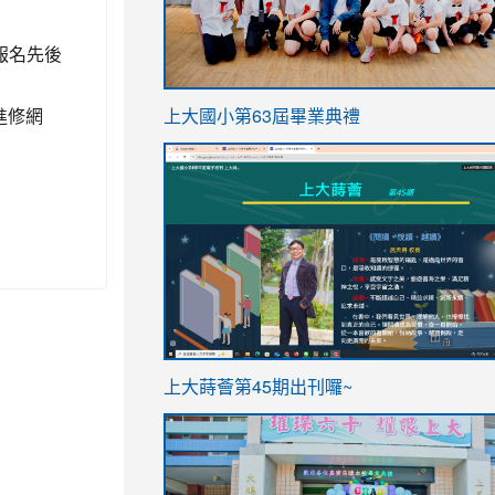
報名先後
link
進修網
上大國小第63屆畢業典禮
to
link
https://sites.google.com/stes.t
to
https://sites.google.com/stes.tyc.ed
ink
link
上大蒔薈第45期出刊囉~
to
to
https://sites.google.com/stes.tyc.ed
https://sites.google.com/stes.t