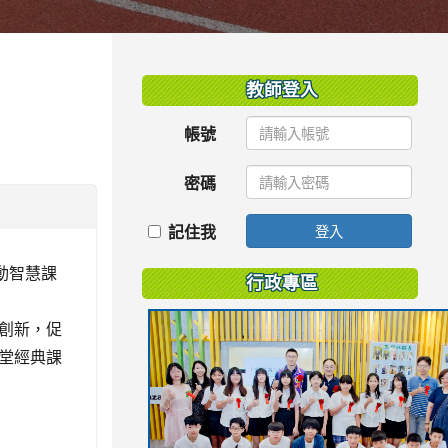
:::
教師登入
帳號
密碼
記住我
登入
動智慧課
行政專區
創新，促
堂經典課