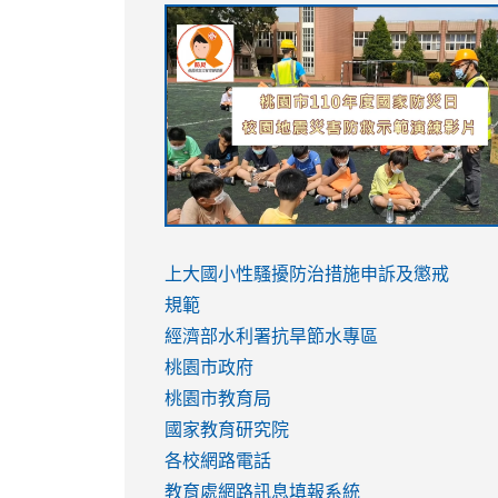
link
link
link
link
to
to
to
to
https://sites.google.com/stes.tyc.ed
https://drive.google.com/file/d/1AXdr
https://youtu.be/jJOMVWY3-
https://drive.google.com/file/d/1AXdr
usp=sharing
8M
usp=sharing
link
link
to
to
link
上大國小性騷擾防治措施
申訴及懲戒
https://www.youtube.com/watch?
https://www.youtube.com/watch?
to
規範
v=hC_gdZndU9s
v=hC_gdZndU9s
https://www.youtube.com/watch?
經濟部水利署抗旱節水專區
v=mfpNykQ0g4M
桃園市政府
桃園市教育局
國家教育研究院
各校網路電話
教育處網路訊息填報系統