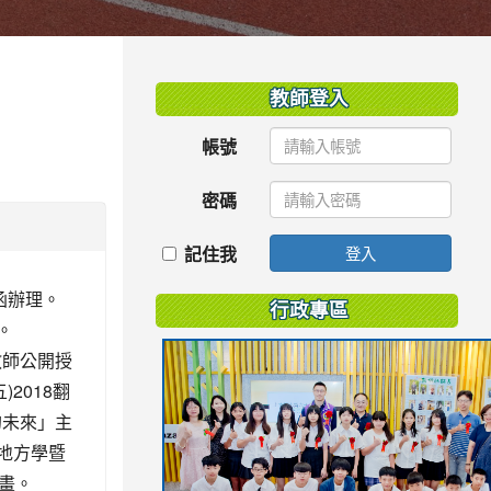
:::
教師登入
帳號
密碼
記住我
登入
號函辦理。
行政專區
。
教師公開授
2018翻
的未來」主
)地方學暨
畫。