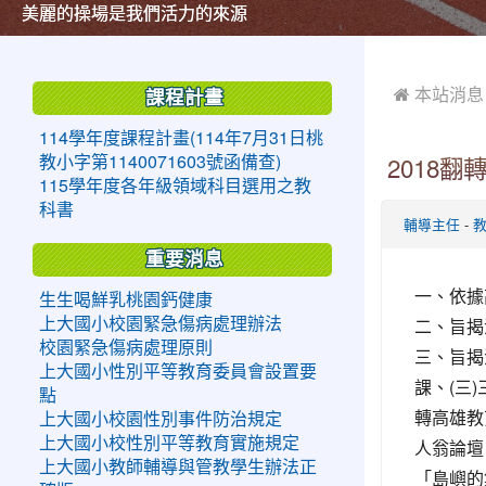
美麗的操場是我們活力的來源
美麗的操場是我們活力的來源
煥然一新的小司令台
煥然一新的小司令台
富含桃園埤塘田園風光意象的中廊
富含桃園埤塘田園風光意象的中廊
嶄新的中庭廣場
嶄新的中庭廣場
水生池生生不息
水生池生生不息
:::
:::
 本站消息
課程計畫
114學年度課程計畫(114年7月31日桃
教小字第1140071603號函備查)
2018翻
115學年度各年級領域科目選用之教
科書
-
輔導主任
重要消息
一、依據
生生喝鮮乳桃園鈣健康
二、旨揭活
上大國小校園緊急傷病處理辦法
校園緊急傷病處理原則
三、旨揭
上大國小性別平等教育委員會設置要
課、(三
點
轉高雄教
上大國小校園性別事件防治規定
上大國小校性別平等教育實施規定
人翁論壇
上大國小教師輔導與管教學生辦法正
「島嶼的