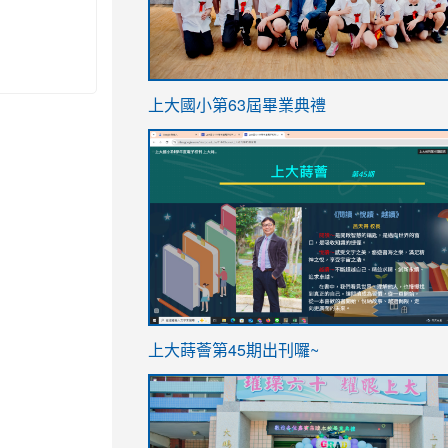
link
上大國小第63屆畢業典禮
to
link
https://sites.google.com/stes.t
to
https://sites.google.com/stes.tyc.ed
ink
link
上大蒔薈第45期出刊囉~
to
to
https://sites.google.com/stes.tyc.ed
https://sites.google.com/stes.t