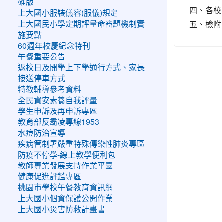
確版
四、各校
上大國小服裝儀容(服儀)規定
五、檢附
上大國民小學定期評量命審題機制實
施要點
60週年校慶紀念特刊
午餐重要公告
返校日及開學上下學通行方式、家長
接送停車方式
特教輔導參考資料
全民資安素養自我評量
學生申訴及再申訴專區
教育部反霸凌專線1953
水痘防治宣導
疾病管制署嚴重特殊傳染性肺炎專區
防疫不停學-線上教學便利包
教師專業發展支持作業平臺
健康促進評鑑專區
桃園市學校午餐教育資訊網
上大國小個資保護公開作業
上大國小災害防救計畫書