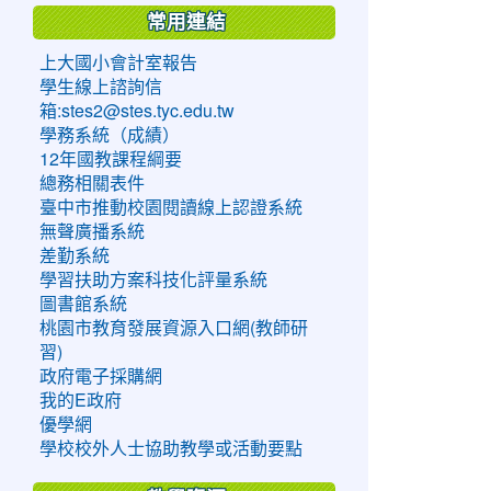
常用連結
上大國小會計室報告
學生線上諮詢信
箱:stes2@stes.tyc.edu.tw
學務系統（成績）
12年國教課程綱要
總務相關表件
臺中市推動校園閱讀線上認證系統
無聲廣播系統
差勤系統
學習扶助方案科技化評量系統
圖書館系統
桃園市教育發展資源入口網(教師研
習)
政府電子採購網
我的E政府
優學網
學校校外人士協助教學或活動要點