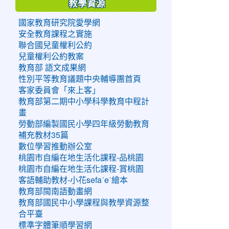
教學資源
國家教育研究院愛學網
安全教育課程之實施
聯合國兒童權利公約
兒童權利公約教案
教育部 語文成果網
性別平等教育議題中央輔導團首頁
客家委員會「來上客」
教育部第二期中小學科學教育中程計
畫
勞動部編製國民小學四年級勞動教育
補充教材35篇
數位學習推動辦公室
桃園市自編在地生活化課程-品桃園
桃園市自編在地生活化課程-賞桃園
客語輔助教材-小花sefaˊeˋ繪本
教育部閩南語動畫網
教育部國民中小學課程與教學資源整
合平臺
標準字體筆順學習網