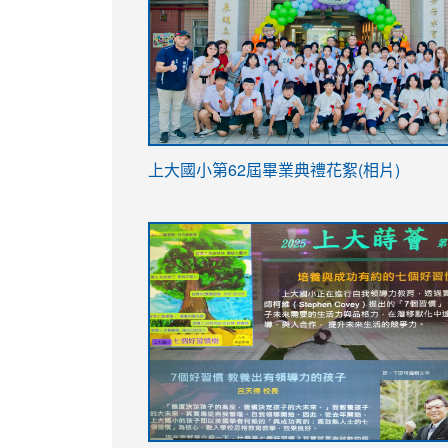
link
上大國小第62屆畢
業典禮花絮(相片)
to
link
link
https://drive.google.com/file/d/1I-
to
to
YfDQppRvyMk686kIw6SBbssEIZ6WnT/vi
https://drive.google.com/file/d/1I-
https://sites.google.com/stes.tyc.ed
usp=sharing
YfDQppRvyMk686kIw6SBbssEIZ6WnT/vi
usp=sharing