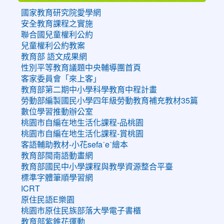
國家教育研究院愛學網
安全教育課程之實施
聯合國兒童權利公約
兒童權利公約教案
教育部 語文成果網
性別平等教育議題中央輔導團首頁
客家委員會「來上客」
教育部第二期中小學科學教育中程計畫
勞動部編製國民小學四年級勞動教育補充教材35篇
數位學習推動辦公室
桃園市自編在地生活化課程-品桃園
桃園市自編在地生活化課程-賞桃園
客語輔助教材-小花sefaˊeˋ繪本
教育部閩南語動畫網
教育部國民中小學課程與教學資源整合平臺
標準字體筆順學習網
ICRT
原住民語E樂園
桃園市原住民族部落大學電子書櫃
教育部紫錐花運動