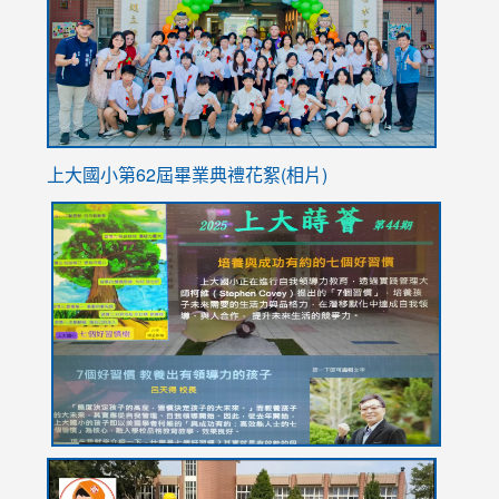
YfDQpp
usp=sha
上大國小第62屆畢
業典禮花絮(相片)
link
link
link
link
link
to
to
to
to
to
https://drive.google.com/file/d/1I-
https://sites.google.com/stes.tyc.edu.tw/113school
https:
https:
https:
YfDQppRvyMk686kIw6SBbssEIZ6WnT/view?
usp=sh
8M
usp=sharing
link
link
link