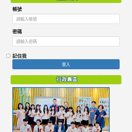
帳號
密碼
記住我
登入
行政專區
link
to
https://