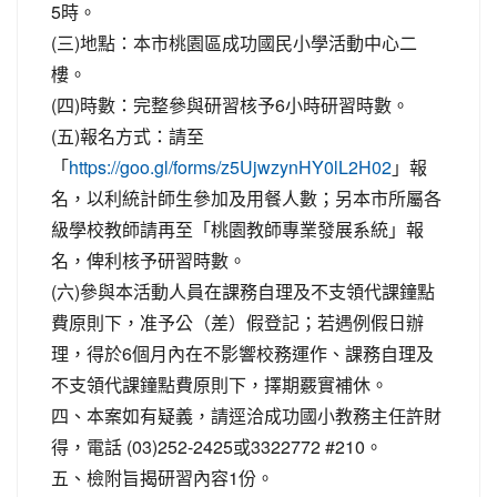
5時。
(三)地點：本市桃園區成功國民小學活動中心二
樓。
(四)時數：完整參與研習核予6小時研習時數。
(五)報名方式：請至
「
」報
https://goo.gl/forms/z5UjwzynHY0lL2H02
名，以利統計師生參加及用餐人數；另本市所屬各
級學校教師請再至「桃園教師專業發展系統」報
名，俾利核予研習時數。
(六)參與本活動人員在課務自理及不支領代課鐘點
費原則下，准予公（差）假登記；若遇例假日辦
理，得於6個月內在不影響校務運作、課務自理及
不支領代課鐘點費原則下，擇期覈實補休。
四、本案如有疑義，請逕洽成功國小教務主任許財
得，電話 (03)252-2425或3322772 #210。
五、檢附旨揭研習內容1份。