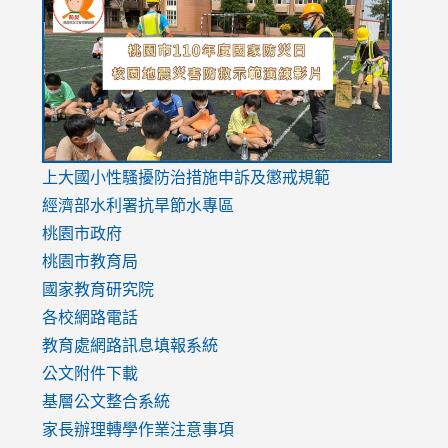
to
to
to
https://drive.google.com/file/d/1AXdrxzgdGrHK7k94y0
https:/
https:/
usp=sharing
v=hC_g
v=hC_g
link
上大國小性騷擾防治措施
申訴及懲戒規範
to
經濟部水利署抗旱節水專區
https://www.youtube.com/watch?
桃園市政府
v=mfpNykQ0g4M
桃園市教育局
國家教育研究院
各校網路電話
教育處網路訊息填報系統
公文附件下載
基層公文整合系統
家長辦理轉學作業注意事項