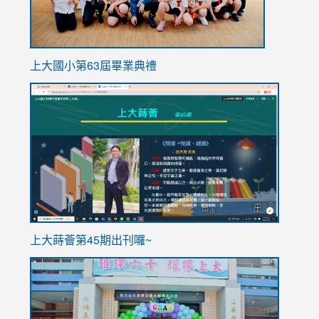
上大國小第63屆畢業典禮
link
link
to
to
https://sites.google.com/stes.tyc.edu.tw/113school
https
ink
上大蒔薈第45期出刊囉~
to
link
https://sites.google.com/stes.tyc.edu.tw/113school
to
https://