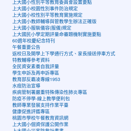
上大國小性別平等教育委員會設置要點
上大國小校園性別事件防治規定
上大國小校性別平等教育實施規定
上大國小教師輔導與管教學生辦法正確版
上大國小服裝儀容(服儀)規定
上大國民小學定期評量命審題機制實施要點
60週年校慶紀念特刊
午餐重要公告
返校日及開學上下學通行方式、家長接送停車方式
特教輔導參考資料
全民資安素養自我評量
學生申訴及再申訴專區
教育部反霸凌專線1953
水痘防治宣導
疾病管制署嚴重特殊傳染性肺炎專區
防疫不停學-線上教學便利包
教師專業發展支持作業平臺
健康促進評鑑專區
桃園市學校午餐教育資訊網
上大國小個資保護公開作業
上大國小災害防救計畫書