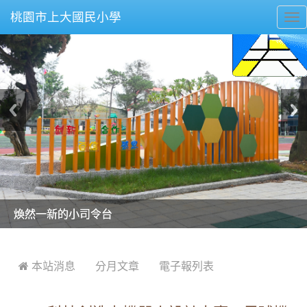
桃園市上大國民小學
To
nav
美麗的操場是我們活力的來源
美麗的操場是我們活力的來源
煥然一新的小司令台
煥然一新的小司令台
富含桃園埤塘田園風光意象的中廊
富含桃園埤塘田園風光意象的中廊
嶄新的中庭廣場
嶄新的中庭廣場
水生池生生不息
水生池生生不息
:::
 本站消息
分月文章
電子報列表