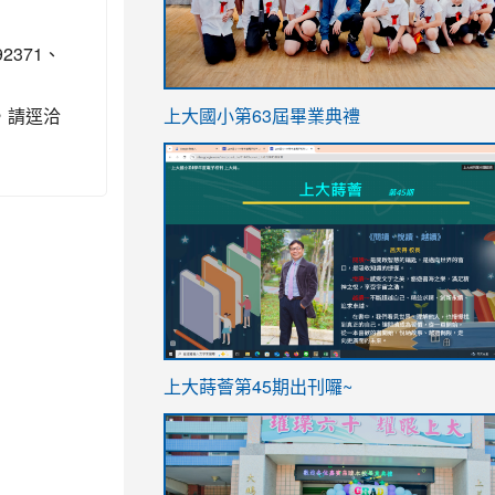
371、
link
，請逕洽
上大國小第63屆畢業典禮
to
link
https://sites.google.com/stes.t
to
https://sites.google.com/stes.tyc.ed
ink
link
上大蒔薈第45期出刊囉~
to
to
https://sites.google.com/stes.tyc.ed
https://sites.google.com/stes.t