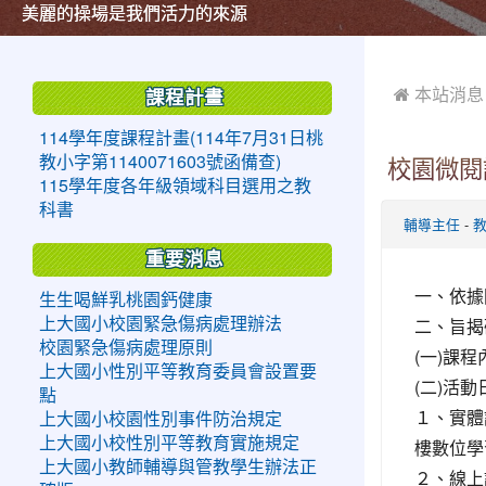
美麗的操場是我們活力的來源
美麗的操場是我們活力的來源
煥然一新的小司令台
煥然一新的小司令台
富含桃園埤塘田園風光意象的中廊
富含桃園埤塘田園風光意象的中廊
嶄新的中庭廣場
嶄新的中庭廣場
水生池生生不息
水生池生生不息
:::
:::
 本站消息
課程計畫
114學年度課程計畫(114年7月31日桃
教小字第1140071603號函備查)
校園微閱
115學年度各年級領域科目選用之教
科書
-
輔導主任
重要消息
一、依據
生生喝鮮乳桃園鈣健康
二、旨揭
上大國小校園緊急傷病處理辦法
校園緊急傷病處理原則
(一)課
上大國小性別平等教育委員會設置要
(二)活
點
１、實體
上大國小校園性別事件防治規定
上大國小校性別平等教育實施規定
樓數位學
上大國小教師輔導與管教學生辦法正
２、線上