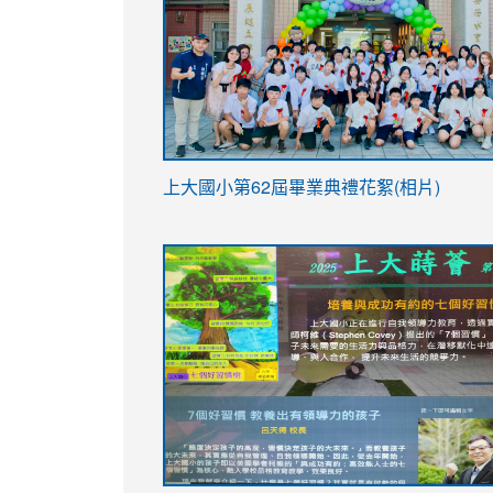
link
上大國小第62屆畢
業典禮花絮(相片)
to
link
link
https://drive.google.com/file/d/1I-
to
to
YfDQppRvyMk686kIw6SBbssEIZ6WnT/vi
https://drive.google.com/file/d/1I-
https://sites.google.com/stes.tyc.ed
usp=sharing
YfDQppRvyMk686kIw6SBbssEIZ6WnT/vi
usp=sharing