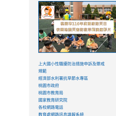
link
link
link
link
to
to
to
to
https://sites.google.com/stes.tyc.ed
https://drive.google.com/file/d/1AXdr
https://youtu.be/jJOMVWY3-
https://drive.google.com/file/d/1AXdr
usp=sharing
8M
usp=sharing
link
link
to
to
link
上大國小性騷擾防治措施
申訴及懲戒
https://www.youtube.com/watch?
https://www.youtube.com/watch?
to
規範
v=hC_gdZndU9s
v=hC_gdZndU9s
https://www.youtube.com/watch?
經濟部水利署抗旱節水專區
v=mfpNykQ0g4M
桃園市政府
桃園市教育局
國家教育研究院
各校網路電話
教育處網路訊息填報系統