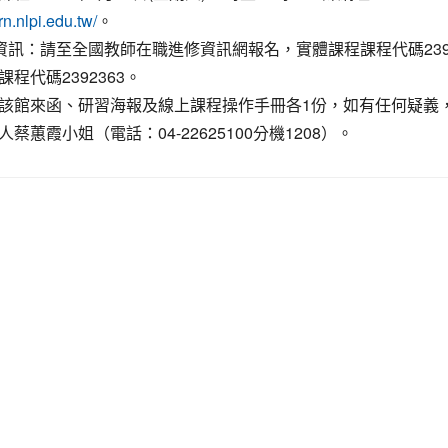
。
arn.nlpi.edu.tw/
名資訊：請至全國教師在職進修資訊網報名，實體課程課程代碼2392
程代碼2392363。
該館來函、研習海報及線上課程操作手冊各1份，如有任何疑義
蔡蕙霞小姐（電話：04-22625100分機1208）。