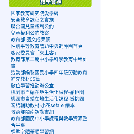
教學資源
國家教育研究院愛學網
安全教育課程之實施
聯合國兒童權利公約
兒童權利公約教案
教育部 語文成果網
性別平等教育議題中央輔導團首頁
客家委員會「來上客」
教育部第二期中小學科學教育中程計
畫
勞動部編製國民小學四年級勞動教育
補充教材35篇
數位學習推動辦公室
桃園市自編在地生活化課程-品桃園
桃園市自編在地生活化課程-賞桃園
客語輔助教材-小花sefaˊeˋ繪本
教育部閩南語動畫網
教育部國民中小學課程與教學資源整
合平臺
標準字體筆順學習網