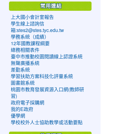
常用連結
上大國小會計室報告
學生線上諮詢信
箱:stes2@stes.tyc.edu.tw
學務系統（成績）
12年國教課程綱要
總務相關表件
臺中市推動校園閱讀線上認證系統
無聲廣播系統
差勤系統
學習扶助方案科技化評量系統
圖書館系統
桃園市教育發展資源入口網(教師研
習)
政府電子採購網
我的E政府
優學網
學校校外人士協助教學或活動要點