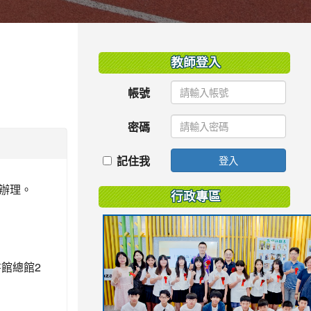
:::
教師登入
帳號
密碼
記住我
登入
函辦理。
行政專區
書館總館2