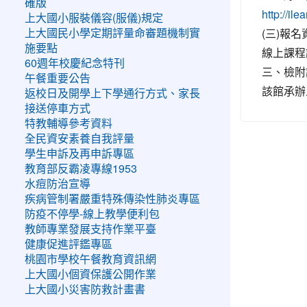
確版
http://ile
上大國小服裝儀容(服儀)規定
(三)報
上大國民小學定期評量命審題機制實
施要點
線上課程課
60週年校慶紀念特刊
三、檢附
午餐重要公告
該館承辦人
返校日及開學上下學通行方式、家長
接送停車方式
特教輔導參考資料
全民資安素養自我評量
學生申訴及再申訴專區
教育部反霸凌專線1953
水痘防治宣導
疾病管制署嚴重特殊傳染性肺炎專區
防疫不停學-線上教學便利包
教師專業發展支持作業平臺
健康促進評鑑專區
桃園市學校午餐教育資訊網
上大國小個資保護公開作業
上大國小災害防救計畫書