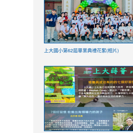
link
上大國小第62屆畢
業典禮花絮(相片)
to
link
link
https://drive.google.com/file/d/1I-
to
to
YfDQppRvyMk686kIw6SBbssEIZ6WnT/vi
https://drive.google.com/file/d/1I-
https://sites.google.com/stes.tyc.ed
usp=sharing
YfDQppRvyMk686kIw6SBbssEIZ6WnT/vi
usp=sharing