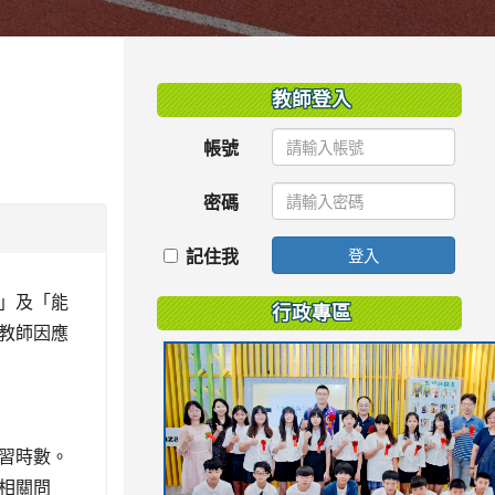
:::
教師登入
帳號
密碼
記住我
登入
」及「能
行政專區
教師因應
習時數。
相關問