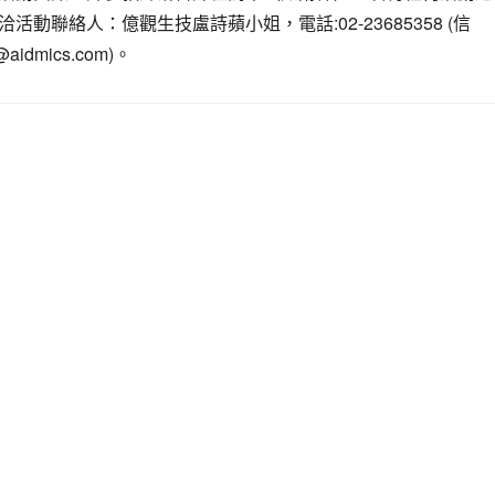
活動聯絡人：億觀生技盧詩蘋小姐，電話:02-23685358 (信
@aidmics.com)。