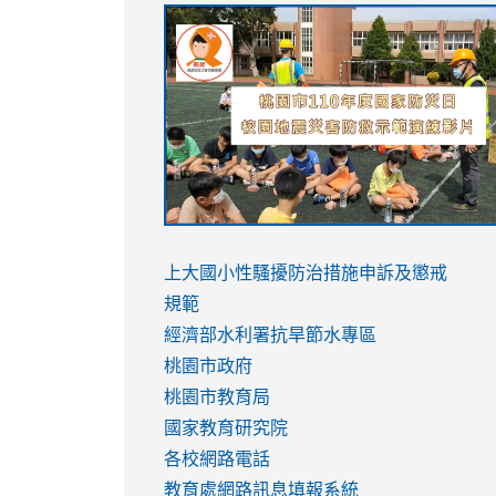
link
link
link
link
to
to
to
to
https://sites.google.com/stes.tyc.ed
https://drive.google.com/file/d/1AXdr
https://youtu.be/jJOMVWY3-
https://drive.google.com/file/d/1AXdr
usp=sharing
8M
usp=sharing
link
link
to
to
link
上大國小性騷擾防治措施
申訴及懲戒
https://www.youtube.com/watch?
https://www.youtube.com/watch?
to
規範
v=hC_gdZndU9s
v=hC_gdZndU9s
https://www.youtube.com/watch?
經濟部水利署抗旱節水專區
v=mfpNykQ0g4M
桃園市政府
桃園市教育局
國家教育研究院
各校網路電話
教育處網路訊息填報系統