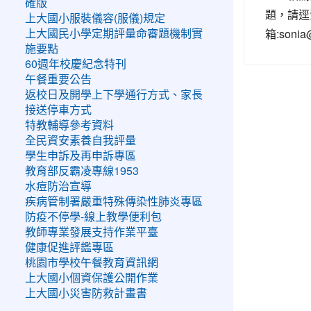
確版
題，請逕洽
上大國小服裝儀容(服儀)規定
箱:sonia
上大國民小學定期評量命審題機制實
施要點
60週年校慶紀念特刊
午餐重要公告
返校日及開學上下學通行方式、家長
接送停車方式
特教輔導參考資料
全民資安素養自我評量
學生申訴及再申訴專區
教育部反霸凌專線1953
水痘防治宣導
疾病管制署嚴重特殊傳染性肺炎專區
防疫不停學-線上教學便利包
教師專業發展支持作業平臺
健康促進評鑑專區
桃園市學校午餐教育資訊網
上大國小個資保護公開作業
上大國小災害防救計畫書