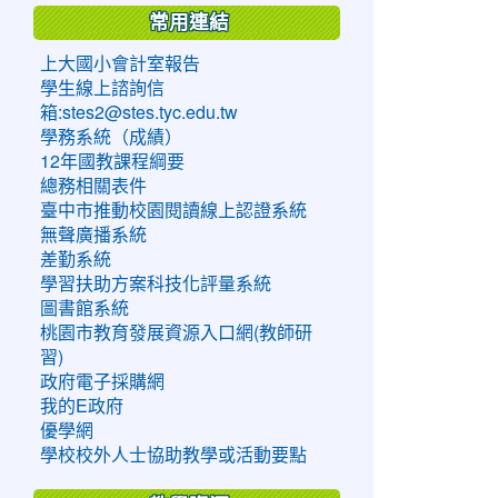
常用連結
上大國小會計室報告
學生線上諮詢信
箱:stes2@stes.tyc.edu.tw
學務系統（成績）
12年國教課程綱要
總務相關表件
臺中市推動校園閱讀線上認證系統
無聲廣播系統
差勤系統
學習扶助方案科技化評量系統
圖書館系統
桃園市教育發展資源入口網(教師研
習)
政府電子採購網
我的E政府
優學網
學校校外人士協助教學或活動要點