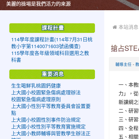
美麗的操場是我們活力的來源
美麗的操場是我們活力的來源
煥然一新的小司令台
煥然一新的小司令台
富含桃園埤塘田園風光意象的中廊
富含桃園埤塘田園風光意象的中廊
嶄新的中庭廣場
嶄新的中庭廣場
水生池生生不息
水生池生生不息
:::
:::
 本站消息
課程計畫
114學年度課程計畫(114年7月31日桃
教小字第1140071603號函備查)
搶占ST
115學年度各年級領域科目選用之教
科書
-
輔導主任
重要消息
一、本教
生生喝鮮乳桃園鈣健康
力」，從
上大國小校園緊急傷病處理辦法
校園緊急傷病處理原則
新課綱之
上大國小性別平等教育委員會設置要
二、研習時
點
三、研習
上大國小校園性別事件防治規定
上大國小校性別平等教育實施規定
四、全程
上大國小教師輔導與管教學生辦法正
五、相關