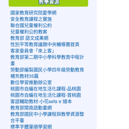
教學資源
國家教育研究院愛學網
安全教育課程之實施
聯合國兒童權利公約
兒童權利公約教案
教育部 語文成果網
性別平等教育議題中央輔導團首頁
客家委員會「來上客」
教育部第二期中小學科學教育中程計
畫
勞動部編製國民小學四年級勞動教育
補充教材35篇
數位學習推動辦公室
桃園市自編在地生活化課程-品桃園
桃園市自編在地生活化課程-賞桃園
客語輔助教材-小花sefaˊeˋ繪本
教育部閩南語動畫網
教育部國民中小學課程與教學資源整
合平臺
標準字體筆順學習網