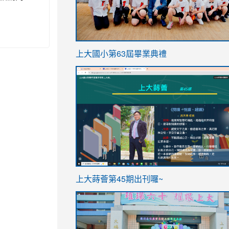
link
上大國小第63屆畢業典禮
to
link
https://sites.google.com/stes.t
to
https://sites.google.com/stes.tyc.ed
ink
link
上大蒔薈第45期出刊囉~
to
to
https://sites.google.com/stes.tyc.ed
https://sites.google.com/stes.t