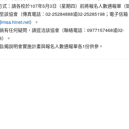
名方式：請各校於107年5月3日（星期四）前將報名人數通報單（
該協會（傳真電話：02-25284888或02-25285198；電子信箱
）。
msa.hinet.net
倘有任何疑問，請逕洽該協會（聯絡電話：0977157468或02-
18）。
旨揭說明會實施計畫與報名人數通報單各1份供參。