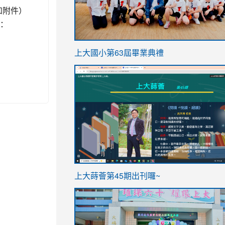
如附件）
：
link
上大國小第63屆畢業典禮
to
link
https://sites.google.com/stes.t
to
https://sites.google.com/stes.tyc.ed
ink
link
上大蒔薈第45期出刊囉~
to
to
https://sites.google.com/stes.tyc.ed
https://sites.google.com/stes.t