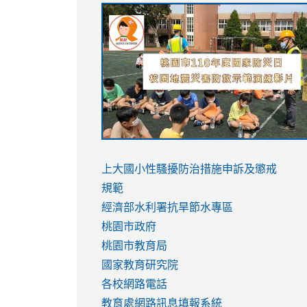
link
link
link
link
to
to
to
to
https://sites.google.com/stes.tyc.ed
https://drive.google.com/file/d/1AXdr
https://youtu.be/jJOMVWY3-
https://drive.google.com/file/d/1AXdr
usp=sharing
8M
usp=sharing
link
link
to
to
link
上大國小性騷擾防治措施
申訴及懲戒
https://www.youtube.com/watch?
https://www.youtube.com/watch?
to
規範
v=hC_gdZndU9s
v=hC_gdZndU9s
https://www.youtube.com/watch?
經濟部水利署抗旱節水專區
v=mfpNykQ0g4M
桃園市政府
桃園市教育局
國家教育研究院
各校網路電話
教育處網路訊息填報系統