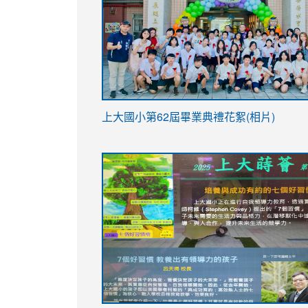
link
上大國小第62屆畢
業典禮花絮(相片)
to
link
link
https://drive.google.com/file/d/1I-
to
to
YfDQppRvyMk686kIw6SBbssEIZ6WnT/vi
https://drive.google.com/file/d/1I-
https://sites.google.com/stes.tyc.ed
usp=sharing
YfDQppRvyMk686kIw6SBbssEIZ6WnT/vi
usp=sharing