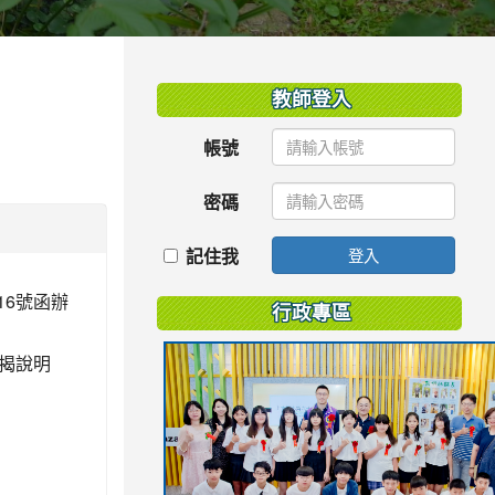
:::
教師登入
帳號
密碼
記住我
登入
16號函辦
行政專區
揭說明