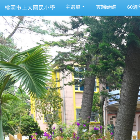
主選單
雲端硬碟
60週
桃園市上大國民小學