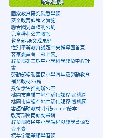
教學資源
國家教育研究院愛學網
安全教育課程之實施
聯合國兒童權利公約
兒童權利公約教案
教育部 語文成果網
性別平等教育議題中央輔導團首頁
客家委員會「來上客」
教育部第二期中小學科學教育中程計
畫
勞動部編製國民小學四年級勞動教育
補充教材35篇
數位學習推動辦公室
桃園市自編在地生活化課程-品桃園
桃園市自編在地生活化課程-賞桃園
客語輔助教材-小花sefaˊeˋ繪本
教育部閩南語動畫網
教育部國民中小學課程與教學資源整
合平臺
標準字體筆順學習網