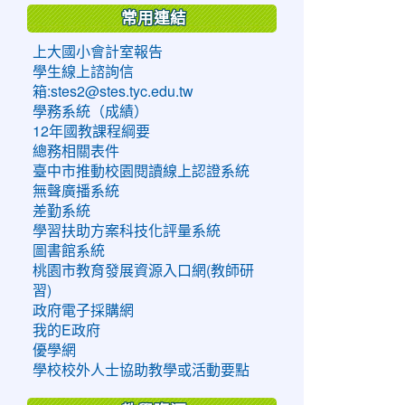
常用連結
上大國小會計室報告
學生線上諮詢信
箱:stes2@stes.tyc.edu.tw
學務系統（成績）
12年國教課程綱要
總務相關表件
臺中市推動校園閱讀線上認證系統
無聲廣播系統
差勤系統
學習扶助方案科技化評量系統
圖書館系統
桃園市教育發展資源入口網(教師研
習)
政府電子採購網
我的E政府
優學網
學校校外人士協助教學或活動要點