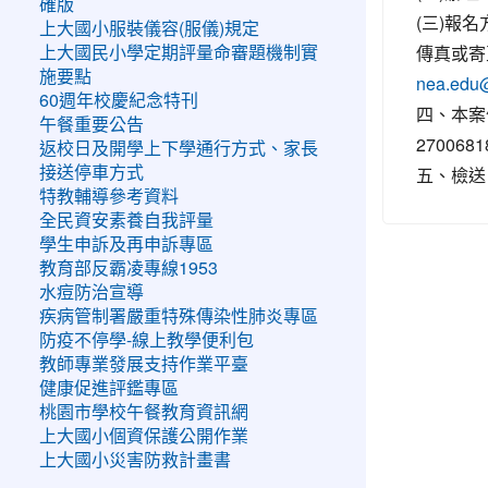
確版
(三)報
上大國小服裝儀容(服儀)規定
傳真或寄至
上大國民小學定期評量命審題機制實
施要點
nea.edu@
60週年校慶紀念特刊
四、本案
午餐重要公告
270068
返校日及開學上下學通行方式、家長
五、檢送
接送停車方式
特教輔導參考資料
全民資安素養自我評量
學生申訴及再申訴專區
教育部反霸凌專線1953
水痘防治宣導
疾病管制署嚴重特殊傳染性肺炎專區
防疫不停學-線上教學便利包
教師專業發展支持作業平臺
健康促進評鑑專區
桃園市學校午餐教育資訊網
上大國小個資保護公開作業
上大國小災害防救計畫書