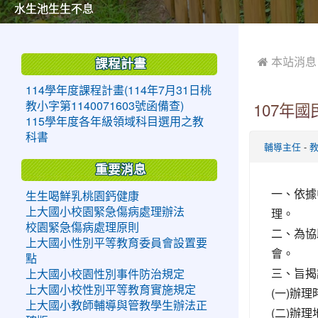
美麗的操場是我們活力的來源
美麗的操場是我們活力的來源
煥然一新的小司令台
煥然一新的小司令台
富含桃園埤塘田園風光意象的中廊
富含桃園埤塘田園風光意象的中廊
嶄新的中庭廣場
嶄新的中庭廣場
水生池生生不息
水生池生生不息
:::
:::
 本站消息
課程計畫
114學年度課程計畫(114年7月31日桃
教小字第1140071603號函備查)
107年
115學年度各年級領域科目選用之教
科書
-
輔導主任
重要消息
一、依據
生生喝鮮乳桃園鈣健康
理。
上大國小校園緊急傷病處理辦法
校園緊急傷病處理原則
二、為協
上大國小性別平等教育委員會設置要
會。
點
三、旨揭
上大國小校園性別事件防治規定
上大國小校性別平等教育實施規定
(一)辦理
上大國小教師輔導與管教學生辦法正
(二)辦