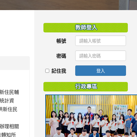
:::
教師登入
帳號
密碼
記住我
登入
行政專區
新住民輔
統計資
提供新住民
辦理相關
並轉知所