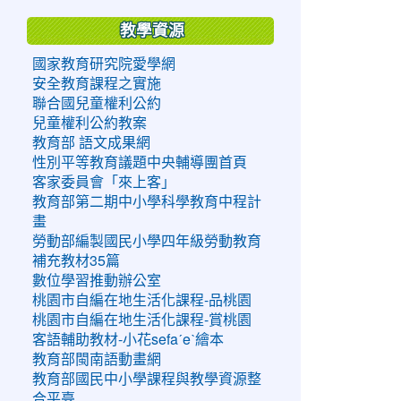
教學資源
國家教育研究院愛學網
安全教育課程之實施
聯合國兒童權利公約
兒童權利公約教案
教育部 語文成果網
性別平等教育議題中央輔導團首頁
客家委員會「來上客」
教育部第二期中小學科學教育中程計
畫
勞動部編製國民小學四年級勞動教育
補充教材35篇
數位學習推動辦公室
桃園市自編在地生活化課程-品桃園
桃園市自編在地生活化課程-賞桃園
客語輔助教材-小花sefaˊeˋ繪本
教育部閩南語動畫網
教育部國民中小學課程與教學資源整
合平臺