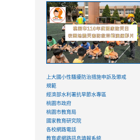
link
link
link
link
to
to
to
to
https://sites.google.com/stes.tyc.ed
https://drive.google.com/file/d/1AXdr
https://youtu.be/jJOMVWY3-
https://drive.google.com/file/d/1AXdr
usp=sharing
8M
usp=sharing
link
link
to
to
link
上大國小性騷擾防治措施
申訴及懲戒
https://www.youtube.com/watch?
https://www.youtube.com/watch?
to
規範
v=hC_gdZndU9s
v=hC_gdZndU9s
https://www.youtube.com/watch?
經濟部水利署抗旱節水專區
v=mfpNykQ0g4M
桃園市政府
桃園市教育局
國家教育研究院
各校網路電話
教育處網路訊息填報系統