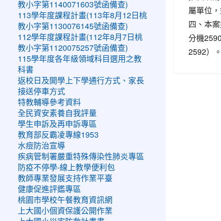
教小字第1140071603號函備查)
屬單位，
113學年度課程計畫(113年8月12日桃
四、本案
教小字第1130076145號函備查)
分機25
112學年度課程計畫(112年8月7日桃
教小字第1120075257號函備查)
2592）
115學年度各年級領域科目選用之教
科書
返校日及開學上下學通行方式、家長
接送停車方式
特教輔導參考資料
全民資安素養自我評量
學生申訴及再申訴專區
教育部反霸凌專線1953
水痘防治宣導
疾病管制署嚴重特殊傳染性肺炎專區
防疫不停學-線上教學便利包
教師專業發展支持作業平臺
健康促進評鑑專區
桃園市學校午餐教育資訊網
上大國小個資保護公開作業