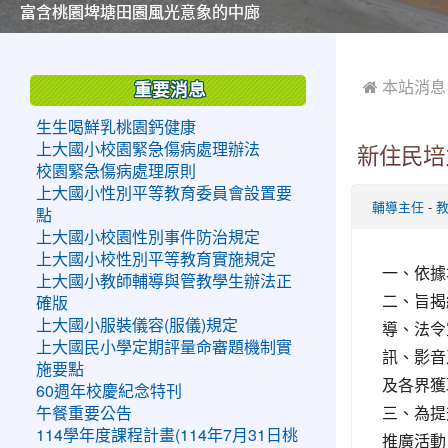
美麗的操場是我們活力的來源
美麗的操場是我們活力的來源
煥然一新的小司令台
煥然一新的小司令台
富含桃園埤塘田園風光意象的中廊
富含桃園埤塘田園風光意象的中廊
嶄新的中庭廣場
嶄新的中庭廣場
水生池生生不息
水生池生生不息
:::
:::
 本站消息
重要消息
生生喝鮮乳桃園鈣健康
上大國小校園緊急傷病處理辦法
新住民培
校園緊急傷病處理原則
上大國小性別平等教育委員會設置要
-
輔導主任
點
上大國小校園性別事件防治規定
上大國小校性別平等教育實施規定
一、依據本
上大國小教師輔導與管教學生辦法正
二、旨揭
確版
上大國小服裝儀容(服儀)規定
導、法令
上大國民小學定期評量命審題機制實
訊、影音
施要點
及各界獲
60週年校慶紀念特刊
三、為提
午餐重要公告
114學年度課程計畫(114年7月31日桃
推廣活動