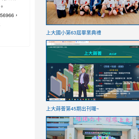
。
6966，
機
link
上大國小第63屆畢業典禮
to
link
https://sites.google.com/stes.t
to
https://sites.google.com/stes.tyc.ed
ink
link
上大蒔薈第45期出刊囉~
to
to
https://sites.google.com/stes.tyc.ed
https://sites.google.com/stes.t