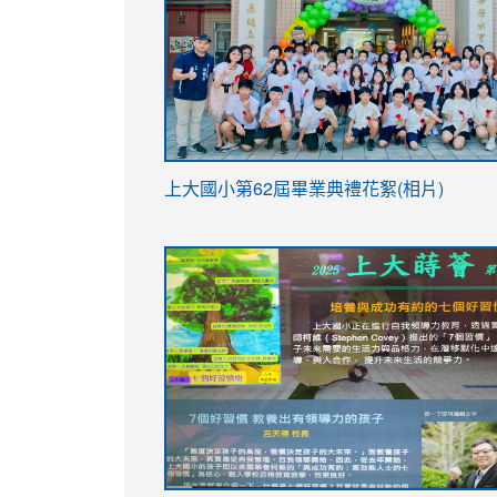
link
上大國小第62屆畢
業典禮花絮(相片)
to
link
link
https://drive.google.com/file/d/1I-
to
to
YfDQppRvyMk686kIw6SBbssEIZ6WnT/vi
https://drive.google.com/file/d/1I-
https://sites.google.com/stes.tyc.ed
usp=sharing
YfDQppRvyMk686kIw6SBbssEIZ6WnT/vi
usp=sharing