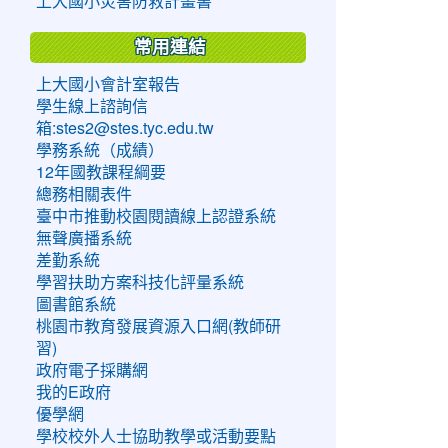
上大國小災害防救計畫書
常用連結
上大國小會計室報告
學生線上諮詢信
箱:stes2@stes.tyc.edu.tw
學務系統（成績）
12年國教課程綱要
總務相關表件
臺中市推動校園閱讀線上認證系統
無聲廣播系統
差勤系統
學習扶助方案科技化評量系統
圖書館系統
桃園市教育發展資源入口網(教師研
習)
政府電子採購網
我的E政府
優學網
學校校外人士協助教學或活動要點