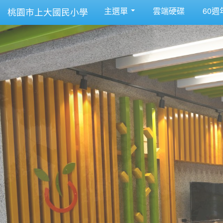
主選單
雲端硬碟
60週
桃園市上大國民小學