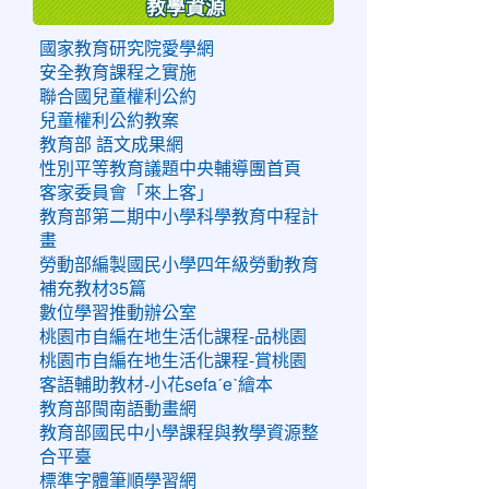
教學資源
國家教育研究院愛學網
安全教育課程之實施
聯合國兒童權利公約
兒童權利公約教案
教育部 語文成果網
性別平等教育議題中央輔導團首頁
客家委員會「來上客」
教育部第二期中小學科學教育中程計
畫
勞動部編製國民小學四年級勞動教育
補充教材35篇
數位學習推動辦公室
桃園市自編在地生活化課程-品桃園
桃園市自編在地生活化課程-賞桃園
客語輔助教材-小花sefaˊeˋ繪本
教育部閩南語動畫網
教育部國民中小學課程與教學資源整
合平臺
標準字體筆順學習網