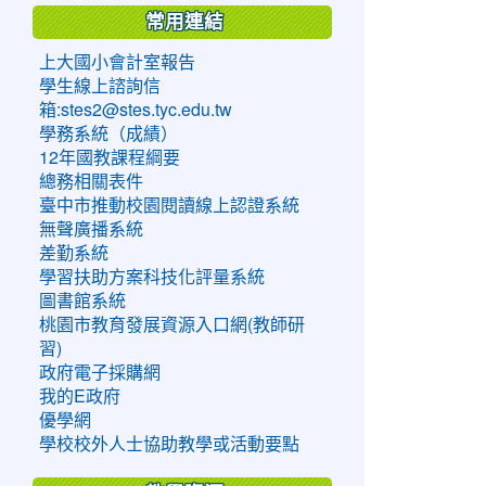
常用連結
上大國小會計室報告
學生線上諮詢信
箱:stes2@stes.tyc.edu.tw
學務系統（成績）
12年國教課程綱要
總務相關表件
臺中市推動校園閱讀線上認證系統
無聲廣播系統
差勤系統
學習扶助方案科技化評量系統
圖書館系統
桃園市教育發展資源入口網(教師研
習)
政府電子採購網
我的E政府
優學網
學校校外人士協助教學或活動要點