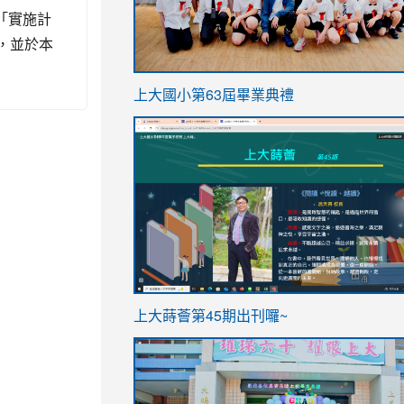
「實施計
)，並於本
link
上大國小第63屆畢業典禮
to
link
https://sites.google.com/stes.t
to
https://sites.google.com/stes.tyc.ed
ink
link
上大蒔薈第45期出刊囉~
to
to
https://sites.google.com/stes.tyc.ed
https://sites.google.com/stes.t