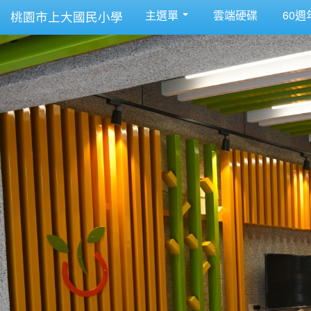
主選單
雲端硬碟
60週
桃園市上大國民小學