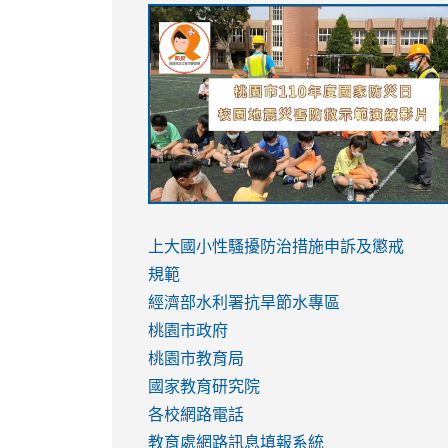
link
link
link
link
to
to
to
to
https://sites.google.com/stes.tyc.ed
https://drive.google.com/file/d/1AXdr
https://youtu.be/jJOMVWY3-
https://drive.google.com/file/d/1AXdr
usp=sharing
8M
usp=sharing
link
link
to
to
link
上大國小性騷擾防治措施
申訴及懲戒
https://www.youtube.com/watch?
https://www.youtube.com/watch?
to
規範
v=hC_gdZndU9s
v=hC_gdZndU9s
https://www.youtube.com/watch?
經濟部水利署抗旱節水專區
v=mfpNykQ0g4M
桃園市政府
桃園市教育局
國家教育研究院
各校網路電話
教育處網路訊息填報系統