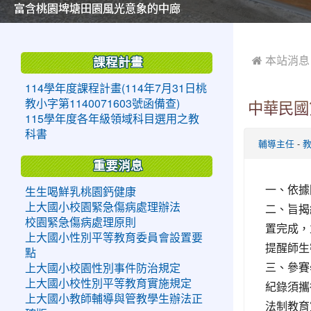
美麗的操場是我們活力的來源
美麗的操場是我們活力的來源
煥然一新的小司令台
煥然一新的小司令台
富含桃園埤塘田園風光意象的中廊
富含桃園埤塘田園風光意象的中廊
嶄新的中庭廣場
嶄新的中庭廣場
水生池生生不息
水生池生生不息
:::
:::
 本站消息
課程計畫
114學年度課程計畫(114年7月31日桃
教小字第1140071603號函備查)
中華民國
115學年度各年級領域科目選用之教
科書
-
輔導主任
重要消息
一、依據國
生生喝鮮乳桃園鈣健康
二、旨揭
上大國小校園緊急傷病處理辦法
校園緊急傷病處理原則
置完成，
上大國小性別平等教育委員會設置要
提醒師生
點
三、參賽
上大國小校園性別事件防治規定
上大國小校性別平等教育實施規定
紀錄須攜
上大國小教師輔導與管教學生辦法正
法制教育