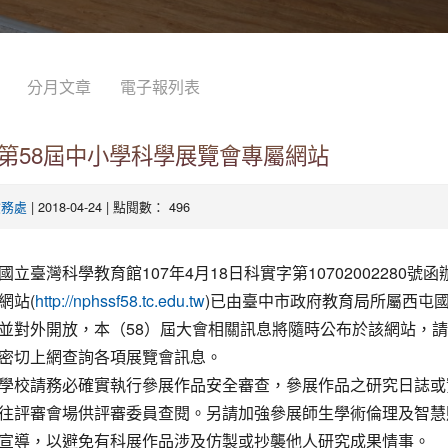
分月文章
電子報列表
第58屆中小學科學展覽會專屬網站
| 2018-04-24 | 點閱數： 496
教務處
立臺灣科學教育館107年4月18日科實字第10702002280號函
網站(
)已由臺中市政府教育局所屬西屯
http://nphssf58.tc.edu.tw
並對外開放，本（58）屆大會相關訊息將隨時公布於該網站，
密切上網查詢各項展覽會訊息。
學校請務必確實執行參展作品安全審查，參展作品之研究日誌或
往評審會場供評審委員查閱。另請加強參展師生學術倫理及智慧
宣導，以避免有科展作品涉及仿製或抄襲他人研究成果情事。