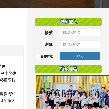
:::
教師登入
帳號
密碼
記住我
登入
辦理。
行政專區
國民小學建
請參展學校
實驗觀察
財產權之