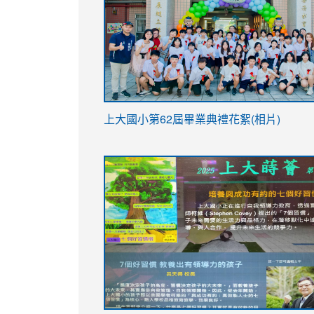
link
上大國小第62屆畢
業典禮花絮(相片)
to
link
link
https://drive.google.com/file/d/1I-
to
to
YfDQppRvyMk686kIw6SBbssEIZ6WnT/vi
https://drive.google.com/file/d/1I-
https://sites.google.com/stes.tyc.ed
usp=sharing
YfDQppRvyMk686kIw6SBbssEIZ6WnT/vi
usp=sharing