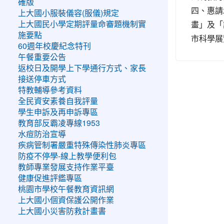
確版
四、惠請
上大國小服裝儀容(服儀)規定
畫」及「
上大國民小學定期評量命審題機制實
施要點
市科學展
60週年校慶紀念特刊
午餐重要公告
返校日及開學上下學通行方式、家長
接送停車方式
特教輔導參考資料
全民資安素養自我評量
學生申訴及再申訴專區
教育部反霸凌專線1953
水痘防治宣導
疾病管制署嚴重特殊傳染性肺炎專區
防疫不停學-線上教學便利包
教師專業發展支持作業平臺
健康促進評鑑專區
桃園市學校午餐教育資訊網
上大國小個資保護公開作業
上大國小災害防救計畫書