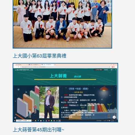
https://
上大國小第63屆畢業典禮
link
link
to
to
https://sites.google.com/stes.tyc.edu.tw/113school
https
ink
上大蒔薈第45期出刊囉~
to