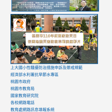
link
link
link
to
to
to
https://drive.google.com/file/d/1AXdrxzgdGrHK7k94y0
https:/
https:/
usp=sharing
v=hC_g
v=hC_g
link
上大國小性騷擾防治措施
申訴及懲戒規範
to
經濟部水利署抗旱節水專區
https://www.youtube.com/watch?
桃園市政府
v=mfpNykQ0g4M
桃園市教育局
國家教育研究院
各校網路電話
教育處網路訊息填報系統