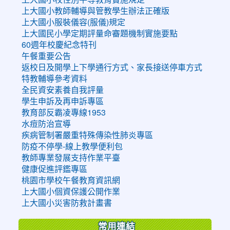
上大國小教師輔導與管教學生辦法正確版
上大國小服裝儀容(服儀)規定
上大國民小學定期評量命審題機制實施要點
60週年校慶紀念特刊
午餐重要公告
返校日及開學上下學通行方式、家長接送停車方式
特教輔導參考資料
全民資安素養自我評量
學生申訴及再申訴專區
教育部反霸凌專線1953
水痘防治宣導
疾病管制署嚴重特殊傳染性肺炎專區
防疫不停學-線上教學便利包
教師專業發展支持作業平臺
健康促進評鑑專區
桃園市學校午餐教育資訊網
上大國小個資保護公開作業
上大國小災害防救計畫書
常用連結