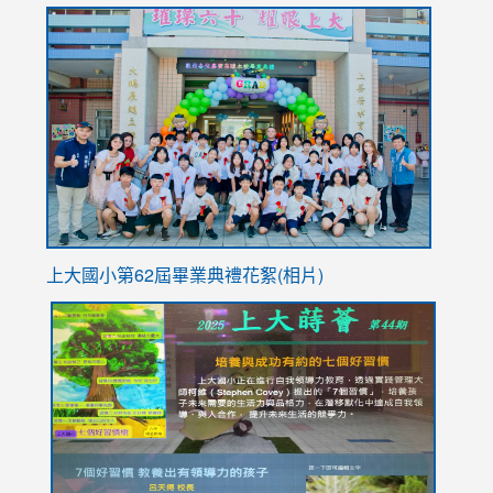
link
https://sites.google.com/stes.tyc.edu.tw/113school
to
https://
YfDQpp
usp=sha
上大國小第62屆畢
業典禮花絮(相片)
link
link
link
link
link
to
to
to
to
to
https://drive.google.com/file/d/1I-
https://sites.google.com/stes.tyc.edu.tw/113school
https:
https:
https:
YfDQppRvyMk686kIw6SBbssEIZ6WnT/view?
usp=sh
8M
usp=sharing