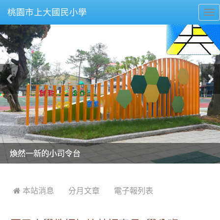
桃園市上大國民小學
To
nav
美麗的操場是我們活力的來源
美麗的操場是我們活力的來源
煥然一新的小司令台
煥然一新的小司令台
富含桃園埤塘田園風光意象的中廊
富含桃園埤塘田園風光意象的中廊
嶄新的中庭廣場
嶄新的中庭廣場
水生池生生不息
水生池生生不息
:::
 本站消息
分月文章
電子報列表