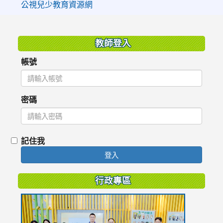
公視兒少教育資源網
:::
教師登入
帳號
密碼
記住我
登入
行政專區
link
to