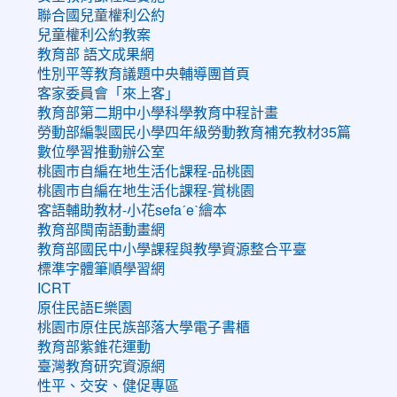
聯合國兒童權利公約
兒童權利公約教案
教育部 語文成果網
性別平等教育議題中央輔導團首頁
客家委員會「來上客」
教育部第二期中小學科學教育中程計畫
勞動部編製國民小學四年級勞動教育補充教材35篇
數位學習推動辦公室
桃園市自編在地生活化課程-品桃園
桃園市自編在地生活化課程-賞桃園
客語輔助教材-小花sefaˊeˋ繪本
教育部閩南語動畫網
教育部國民中小學課程與教學資源整合平臺
標準字體筆順學習網
ICRT
原住民語E樂園
桃園市原住民族部落大學電子書櫃
教育部紫錐花運動
臺灣教育研究資源網
性平、交安、健促專區