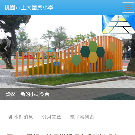
桃園市上大國民小學
To
nav
美麗的操場是我們活力的來源
美麗的操場是我們活力的來源
煥然一新的小司令台
煥然一新的小司令台
富含桃園埤塘田園風光意象的中廊
富含桃園埤塘田園風光意象的中廊
嶄新的中庭廣場
嶄新的中庭廣場
水生池生生不息
水生池生生不息
:::
 本站消息
分月文章
電子報列表