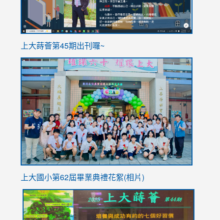
ink
上大蒔薈第45期出刊囉~
to
link
https://sites.google.com/stes.tyc.edu.tw/113school
to
https://
YfDQpp
usp=sha
上大國小第62屆畢
業典禮花絮(相片)
link
link
link
link
link
to
to
to
to
to