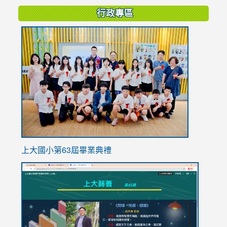
行政專區
link
to
https://
上大國小第63屆畢業典禮
link
link
to
to
https://sites.google.com/stes.tyc.edu.tw/113school
https