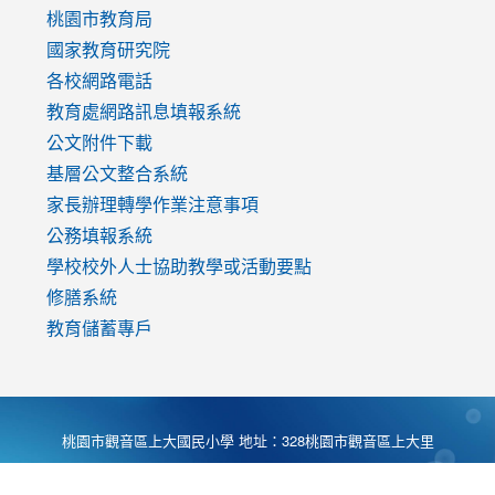
v=mfpNykQ0g4M
桃園市教育局
國家教育研究院
各校網路電話
教育處網路訊息填報系統
公文附件下載
基層公文整合系統
家長辦理轉學作業注意事項
公務填報系統
學校校外人士協助教學或活動要點
修膳系統
教育儲蓄專戶
桃園市觀音區上大國民小學 地址：328桃園市觀音區上大里
大湖路1段540號 電話:03-4901174 傳真:03-4900781 Desing