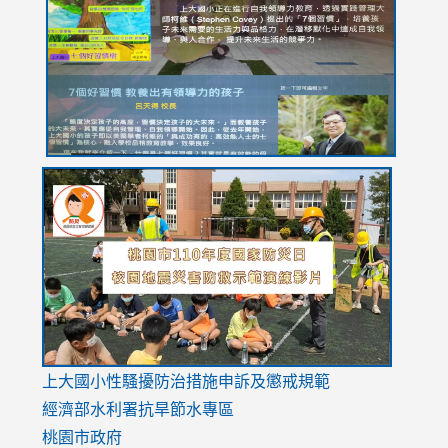
https://drive.google.com/file/d/1I-
https://sites.google.com/stes.tyc.edu.tw/113school
https:
https:
https:
YfDQppRvyMk686kIw6SBbssEIZ6WnT/view?
usp=sh
8M
usp=sharing
link
link
link
to
to
to
https://drive.google.com/file/d/1AXdrxzgdGrHK7k94y0
https:/
https:/
usp=sharing
v=hC_g
v=hC_g
link
上大國小性騷擾防治措施
申訴及懲戒規範
to
經濟部水利署抗旱節水專區
https://www.youtube.com/watch?
桃園市政府