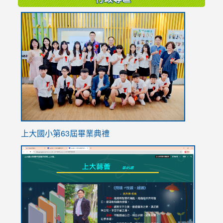
link
to
https://
上大國小第63屆畢業典禮
link
link
to
to
https://sites.google.com/stes.tyc.edu.tw/113school
https