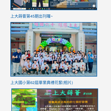
ink
上大蒔薈第45期出刊囉~
to
link
https://sites.google.com/stes.tyc.edu.tw/113school
to
https://
YfDQpp
usp=sha
上大國小第62屆畢
業典禮花絮(相片)
link
link
link
link
link
to
to
to
to
to
https://drive.google.com/file/d/1I-
https://sites.google.com/stes.tyc.edu.tw/113school
https:
https:
https: