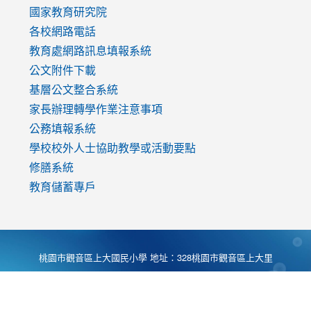
國家教育研究院
各校網路電話
教育處網路訊息填報系統
公文附件下載
基層公文整合系統
家長辦理轉學作業注意事項
公務填報系統
學校校外人士協助教學或活動要點
修膳系統
教育儲蓄專戶
桃園市觀音區上大國民小學 地址：328桃園市觀音區上大里
大湖路1段540號 電話:03-4901174 傳真:03-4900781 Desing
by
Zyinfo