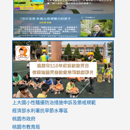
YfDQppRvyMk686kIw6SBbssEIZ6WnT/view?
usp=sh
8M
usp=sharing
link
link
link
to
to
to
https://drive.google.com/file/d/1AXdrxzgdGrHK7k94y0
https:/
https:/
usp=sharing
v=hC_g
v=hC_g
link
上大國小性騷擾防治措施
申訴及懲戒規範
to
經濟部水利署抗旱節水專區
https://www.youtube.com/watch?
桃園市政府
v=mfpNykQ0g4M
桃園市教育局