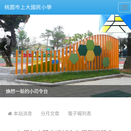
桃園市上大國民小學
To
nav
美麗的操場是我們活力的來源
美麗的操場是我們活力的來源
煥然一新的小司令台
煥然一新的小司令台
富含桃園埤塘田園風光意象的中廊
富含桃園埤塘田園風光意象的中廊
嶄新的中庭廣場
嶄新的中庭廣場
水生池生生不息
水生池生生不息
:::
 本站消息
分月文章
電子報列表