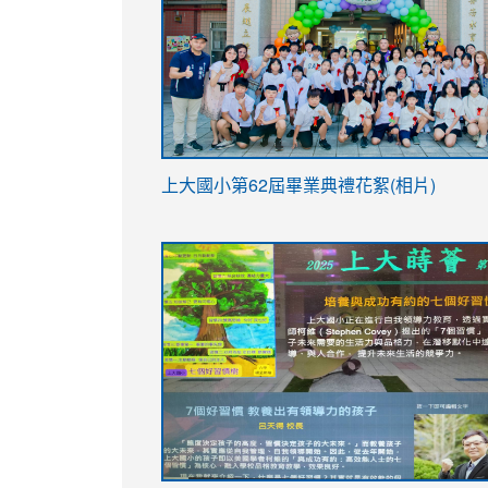
link
上大國小第62屆畢
業典禮花絮(相片)
to
link
link
https://drive.google.com/file/d/1I-
to
to
YfDQppRvyMk686kIw6SBbssEIZ6WnT/vi
https://drive.google.com/file/d/1I-
https://sites.google.com/stes.tyc.ed
usp=sharing
YfDQppRvyMk686kIw6SBbssEIZ6WnT/vi
usp=sharing