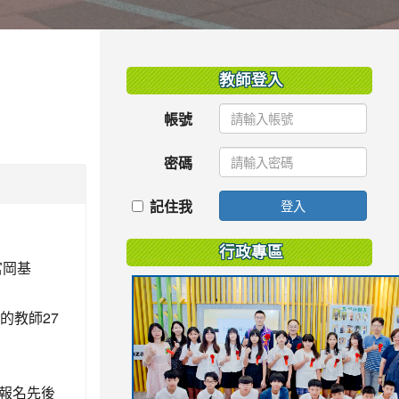
:::
教師登入
帳號
密碼
記住我
登入
行政專區
富岡基
的教師27
報名先後