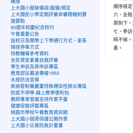
確版
順序核定
上大國小服裝儀容(服儀)規定
六、全程
上大國民小學定期評量命審題機制實
施要點
原則下，
60週年校慶紀念特刊
七、參訪
午餐重要公告
時不候。
返校日及開學上下學通行方式、家長
素。
接送停車方式
特教輔導參考資料
全民資安素養自我評量
學生申訴及再申訴專區
教育部反霸凌專線1953
水痘防治宣導
疾病管制署嚴重特殊傳染性肺炎專區
防疫不停學-線上教學便利包
教師專業發展支持作業平臺
健康促進評鑑專區
桃園市學校午餐教育資訊網
上大國小個資保護公開作業
上大國小災害防救計畫書