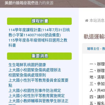
美麗的操場是我們活力的來源
美麗的操場是我們活力的來源
煥然一新的小司令台
煥然一新的小司令台
富含桃園埤塘田園風光意象的中廊
富含桃園埤塘田園風光意象的中廊
嶄新的中庭廣場
嶄新的中庭廣場
水生池生生不息
水生池生生不息
:::
:::
 本站消息
課程計畫
114學年度課程計畫(114年7月31日桃
教小字第1140071603號函備查)
軌道運輸
115學年度各年級領域科目選用之教
科書
-
輔導主任
重要消息
一、辦理時
生生喝鮮乳桃園鈣健康
二、辦理
上大國小校園緊急傷病處理辦法
校園緊急傷病處理原則
地、清華
上大國小性別平等教育委員會設置要
三、參加
點
人，共4
上大國小校園性別事件防治規定
上大國小校性別平等教育實施規定
四、講師
上大國小教師輔導與管教學生辦法正
五、報名