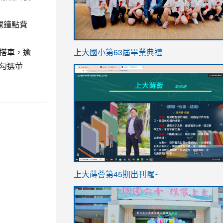
課鐘點費
link
搭車，逾
上大國小第63屆畢業典禮
to
勾選葷
link
https://sites.google.com/stes.t
to
https://sites.google.com/stes.tyc.ed
ink
link
上大蒔薈第45期出刊囉~
to
to
https://sites.google.com/stes.tyc.ed
https://sites.google.com/stes.t