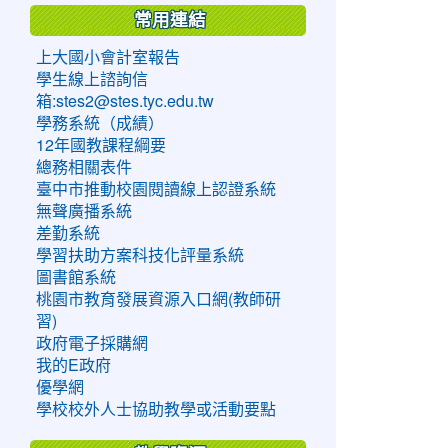
常用連結
上大國小會計室報告
學生線上諮詢信
箱:stes2@stes.tyc.edu.tw
學務系統（成績）
12年國教課程綱要
總務相關表件
臺中市推動校園閱讀線上認證系統
無聲廣播系統
差勤系統
學習扶助方案科技化評量系統
圖書館系統
桃園市教育發展資源入口網(教師研
習)
政府電子採購網
我的E政府
優學網
學校校外人士協助教學或活動要點