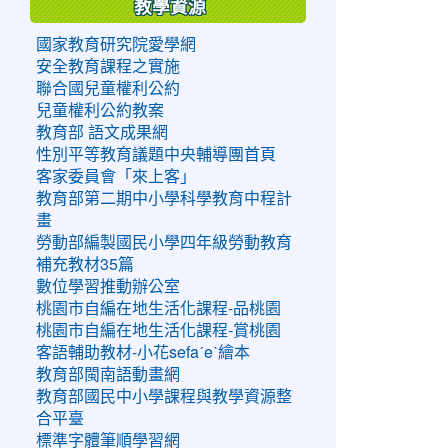
教學資源
國家教育研究院愛學網
安全教育課程之實施
聯合國兒童權利公約
兒童權利公約教案
教育部 語文成果網
性別平等教育議題中央輔導團首頁
客家委員會「來上客」
教育部第二期中小學科學教育中程計
畫
勞動部編製國民小學四年級勞動教育
補充教材35篇
數位學習推動辦公室
桃園市自編在地生活化課程-品桃園
桃園市自編在地生活化課程-賞桃園
客語輔助教材-小花sefaˊeˋ繪本
教育部閩南語動畫網
教育部國民中小學課程與教學資源整
合平臺
標準字體筆順學習網