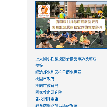
link
link
link
link
to
to
to
to
https://sites.google.com/stes.tyc.ed
https://drive.google.com/file/d/1AXdr
https://youtu.be/jJOMVWY3-
https://drive.google.com/file/d/1AXdr
usp=sharing
8M
usp=sharing
link
link
to
to
link
上大國小性騷擾防治措施
申訴及懲戒
https://www.youtube.com/watch?
https://www.youtube.com/watch?
to
規範
v=hC_gdZndU9s
v=hC_gdZndU9s
https://www.youtube.com/watch?
經濟部水利署抗旱節水專區
v=mfpNykQ0g4M
桃園市政府
桃園市教育局
國家教育研究院
各校網路電話
教育處網路訊息填報系統