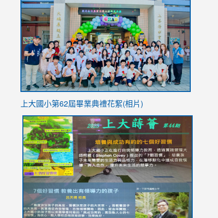
to
https://
YfDQpp
usp=sha
上大國小第62屆畢
業典禮花絮(相片)
link
link
link
link
link
to
to
to
to
to
https://drive.google.com/file/d/1I-
https://sites.google.com/stes.tyc.edu.tw/113school
https:
https:
https:
YfDQppRvyMk686kIw6SBbssEIZ6WnT/view?
usp=sh
8M
usp=sharing