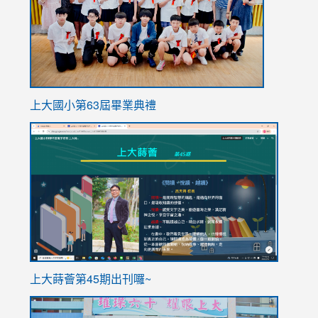
上大國小第63屆畢業典禮
link
link
to
to
https://sites.google.com/stes.tyc.edu.tw/113school
https
ink
上大蒔薈第45期出刊囉~
to
link
https://sites.google.com/stes.tyc.edu.tw/113school