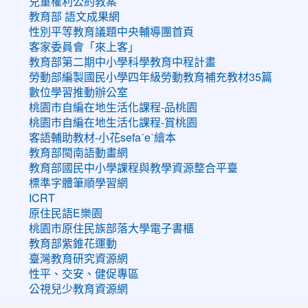
兒童權利公約教案
教育部 語文成果網
性別平等教育議題中央輔導團首頁
客家委員會「來上客」
教育部第二期中小學科學教育中程計畫
勞動部編製國民小學四年級勞動教育補充教材35篇
數位學習推動辦公室
桃園市自編在地生活化課程-品桃園
桃園市自編在地生活化課程-賞桃園
客語輔助教材-小花sefaˊeˋ繪本
教育部閩南語動畫網
教育部國民中小學課程與教學資源整合平臺
標準字體筆順學習網
ICRT
原住民語E樂園
桃園市原住民族部落大學電子書櫃
教育部紫錐花運動
臺灣教育研究資源網
性平、交安、健促專區
公視兒少教育資源網