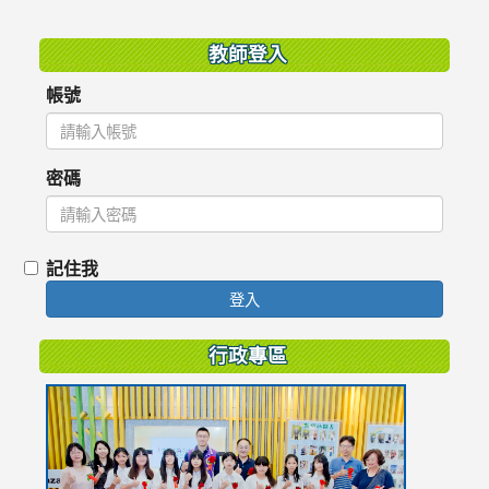
:::
教師登入
帳號
密碼
記住我
登入
行政專區
link
to
https://