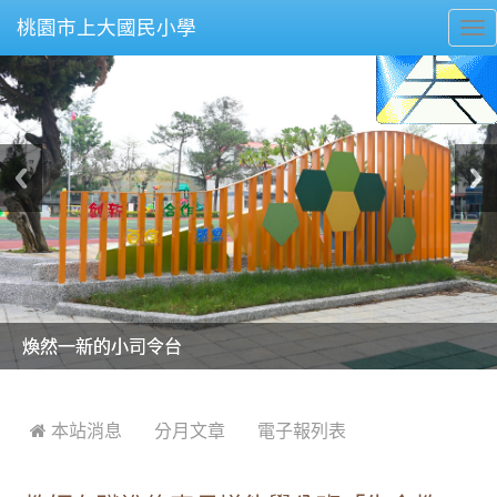
桃園市上大國民小學
To
nav
美麗的操場是我們活力的來源
美麗的操場是我們活力的來源
煥然一新的小司令台
煥然一新的小司令台
富含桃園埤塘田園風光意象的中廊
富含桃園埤塘田園風光意象的中廊
嶄新的中庭廣場
嶄新的中庭廣場
水生池生生不息
水生池生生不息
:::
 本站消息
分月文章
電子報列表