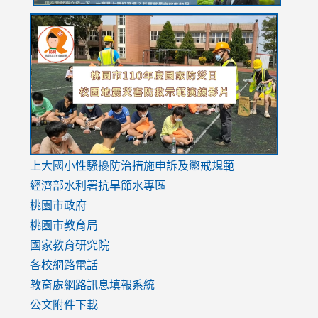
link
link
link
to
to
to
https://drive.google.com/file/d/1AXdrxzgdGrHK7k94y0
https:/
https:/
usp=sharing
v=hC_g
v=hC_g
link
上大國小性騷擾防治措施
申訴及懲戒規範
to
經濟部水利署抗旱節水專區
https://www.youtube.com/watch?
桃園市政府
v=mfpNykQ0g4M
桃園市教育局
國家教育研究院
各校網路電話
教育處網路訊息填報系統
公文附件下載