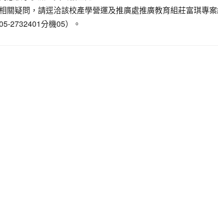
相關疑問，請逕洽該校產學營運及推廣處推廣教育組莊富琪專案
5-2732401分機05）。