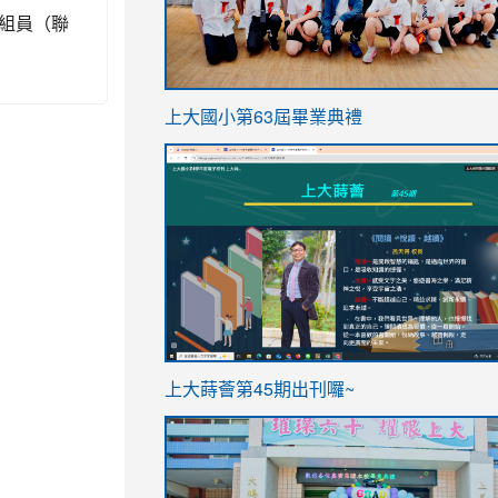
組員（聯
link
上大國小第63屆畢業典禮
to
link
https://sites.google.com/stes.t
to
https://sites.google.com/stes.tyc.ed
ink
link
上大蒔薈第45期出刊囉~
to
to
https://sites.google.com/stes.tyc.ed
https://sites.google.com/stes.t