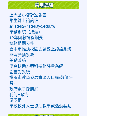
常用連結
上大國小會計室報告
學生線上諮詢信
箱:stes2@stes.tyc.edu.tw
學務系統（成績）
12年國教課程綱要
總務相關表件
臺中市推動校園閱讀線上認證系統
無聲廣播系統
差勤系統
學習扶助方案科技化評量系統
圖書館系統
桃園市教育發展資源入口網(教師研
習)
政府電子採購網
我的E政府
優學網
學校校外人士協助教學或活動要點