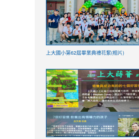
link
上大國小第62屆畢
業典禮花絮(相片)
to
link
link
https://drive.google.com/file/d/1I-
to
to
YfDQppRvyMk686kIw6SBbssEIZ6WnT/vi
https://drive.google.com/file/d/1I-
https://sites.google.com/stes.tyc.ed
usp=sharing
YfDQppRvyMk686kIw6SBbssEIZ6WnT/vi
usp=sharing