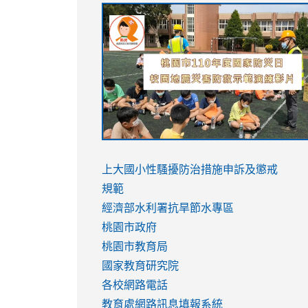
link
link
link
link
to
to
to
to
https://sites.google.com/stes.tyc.ed
https://drive.google.com/file/d/1AXdr
https://youtu.be/jJOMVWY3-
https://drive.google.com/file/d/1AXdr
usp=sharing
8M
usp=sharing
link
link
to
to
link
上大國小性騷擾防治措施
申訴及懲戒
https://www.youtube.com/watch?
https://www.youtube.com/watch?
to
規範
v=hC_gdZndU9s
v=hC_gdZndU9s
https://www.youtube.com/watch?
經濟部水利署抗旱節水專區
v=mfpNykQ0g4M
桃園市政府
桃園市教育局
國家教育研究院
各校網路電話
教育處網路訊息填報系統