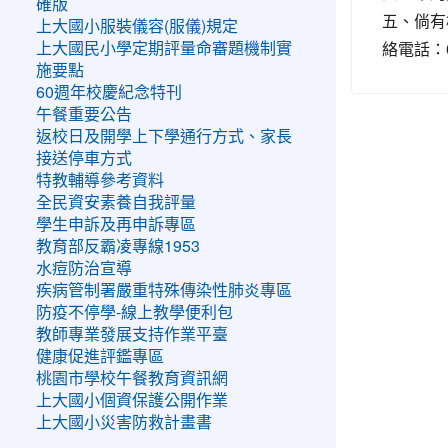
確版
五、倘有
上大國小服裝儀容(服儀)規定
絡電話：0
上大國民小學定期評量命審題機制實
施要點
60週年校慶紀念特刊
午餐重要公告
返校日及開學上下學通行方式、家長
接送停車方式
特教輔導參考資料
全民資安素養自我評量
學生申訴及再申訴專區
教育部反霸凌專線1953
水痘防治宣導
疾病管制署嚴重特殊傳染性肺炎專區
防疫不停學-線上教學便利包
教師專業發展支持作業平臺
健康促進評鑑專區
桃園市學校午餐教育資訊網
上大國小個資保護公開作業
上大國小災害防救計畫書