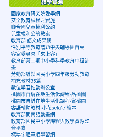
教學資源
國家教育研究院愛學網
安全教育課程之實施
聯合國兒童權利公約
兒童權利公約教案
教育部 語文成果網
性別平等教育議題中央輔導團首頁
客家委員會「來上客」
教育部第二期中小學科學教育中程計
畫
勞動部編製國民小學四年級勞動教育
補充教材35篇
數位學習推動辦公室
桃園市自編在地生活化課程-品桃園
桃園市自編在地生活化課程-賞桃園
客語輔助教材-小花sefaˊeˋ繪本
教育部閩南語動畫網
教育部國民中小學課程與教學資源整
合平臺
標準字體筆順學習網