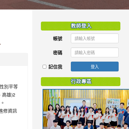
:::
教師登入
帳號
分
密碼
記住我
登入
。
行政專區
性別平等
高雄)2
助。
進修資訊