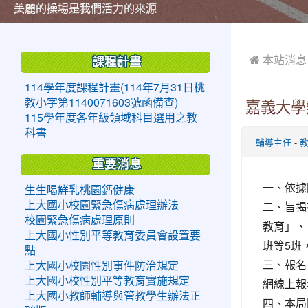
美麗的操場是我們活力的來源
美麗的操場是我們活力的來源
煥然一新的小司令台
煥然一新的小司令台
富含桃園埤塘田園風光意象的中廊
富含桃園埤塘田園風光意象的中廊
嶄新的中庭廣場
嶄新的中庭廣場
水生池生生不息
水生池生生不息
:::
:::
 本站消息
課程計畫
114學年度課程計畫(114年7月31日桃
教小字第1140071603號函備查)
嘉義大學
115學年度各年級領域科目選用之教
科書
-
輔導主任
重要消息
一、依據
生生喝鮮乳桃園鈣健康
二、旨揭
上大國小校園緊急傷病處理辦法
校園緊急傷病處理原則
教育」、
上大國小性別平等教育委員會設置要
班等5班
點
三、報名
上大國小校園性別事件防治規定
上大國小校性別平等教育實施規定
網線上報
上大國小教師輔導與管教學生辦法正
四、本局