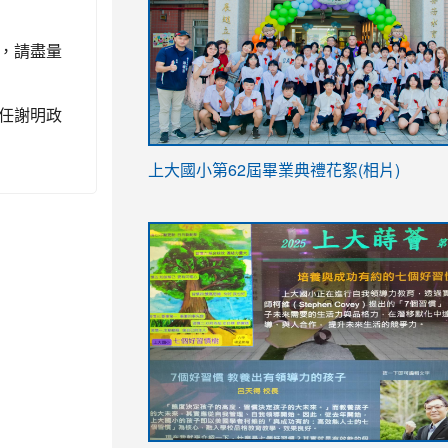
，請盡量
任謝明政
link
上大國小第62屆畢
業典禮花絮(相片)
to
link
link
https://drive.google.com/file/d/1I-
to
to
YfDQppRvyMk686kIw6SBbssEIZ6WnT/vi
https://drive.google.com/file/d/1I-
https://sites.google.com/stes.tyc.ed
usp=sharing
YfDQppRvyMk686kIw6SBbssEIZ6WnT/vi
usp=sharing