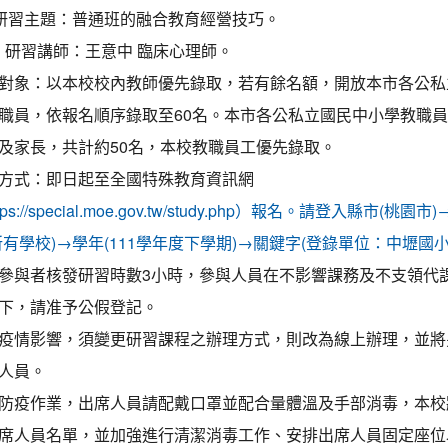
研習主題：普通班的融合教育經營技巧。
研習講師：王意中 臨床心理師。
對象：以本校校內教師優先錄取，若有餘名額，開放本市各公私
職員，依報名順序錄取至60名。本市各公私立國民中小學教職
及家長，共計約50名，本校教職員工優先錄取。
方式：即日起至全國特殊教育資訊網
ttps://special.moe.gov.tw/study.php）報名。請登入縣市(桃園
所有學校)→學年(111學年度下學期)→關鍵字(登錄單位：中壢國小
參與者核發研習時數3小時，參與人員在不影響課務及不支領代
下，請准予公假登記。
疫情影響，須變更研習課程之辦理方式，則改為線上辦理，並將
人員。
防疫作業，出席人員請配戴口罩並配合量體溫及手部消毒，本校
席人員名單，並加強進行清潔消毒工作、安排出席人員固定座位