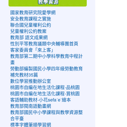
教學資源
國家教育研究院愛學網
安全教育課程之實施
聯合國兒童權利公約
兒童權利公約教案
教育部 語文成果網
性別平等教育議題中央輔導團首頁
客家委員會「來上客」
教育部第二期中小學科學教育中程計
畫
勞動部編製國民小學四年級勞動教育
補充教材35篇
數位學習推動辦公室
桃園市自編在地生活化課程-品桃園
桃園市自編在地生活化課程-賞桃園
客語輔助教材-小花sefaˊeˋ繪本
教育部閩南語動畫網
教育部國民中小學課程與教學資源整
合平臺
標準字體筆順學習網