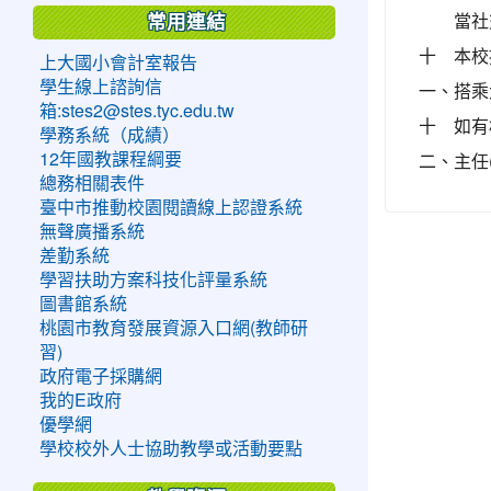
當社
常用連結
十
本校
上大國小會計室報告
學生線上諮詢信
一、
搭乘
箱:stes2@stes.tyc.edu.tw
十
如有
學務系統（成績）
二、
主任(
12年國教課程綱要
總務相關表件
臺中市推動校園閱讀線上認證系統
無聲廣播系統
差勤系統
學習扶助方案科技化評量系統
圖書館系統
桃園市教育發展資源入口網(教師研
習)
政府電子採購網
我的E政府
優學網
學校校外人士協助教學或活動要點