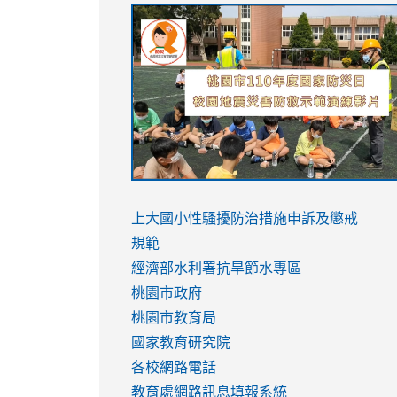
link
link
link
link
to
to
to
to
https://sites.google.com/stes.tyc.ed
https://drive.google.com/file/d/1AXdr
https://youtu.be/jJOMVWY3-
https://drive.google.com/file/d/1AXdr
usp=sharing
8M
usp=sharing
link
link
to
to
link
上大國小性騷擾防治措施
申訴及懲戒
https://www.youtube.com/watch?
https://www.youtube.com/watch?
to
規範
v=hC_gdZndU9s
v=hC_gdZndU9s
https://www.youtube.com/watch?
經濟部水利署抗旱節水專區
v=mfpNykQ0g4M
桃園市政府
桃園市教育局
國家教育研究院
各校網路電話
教育處網路訊息填報系統