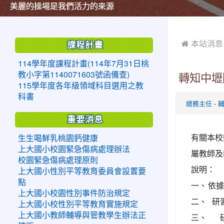
美麗的操場是我們活力的來源
美麗的操場是我們活力的來源
煥然一新的小司令台
煥然一新的小司令台
富含桃園埤塘田園風光意象的中廊
富含桃園埤塘田園風光意象的中廊
嶄新的中庭廣場
嶄新的中庭廣場
水生池生生不息
水生池生生不息
:::
:::
 本站消息
課程計畫
114學年度課程計畫(114年7月31日桃
教小字第1140071603號函備查)
轉知中壢
115學年度各年級領域科目選用之教
科書
-
總務主任
重要消息
有關本校
生生喝鮮乳桃園鈣健康
上大國小校園緊急傷病處理辦法
屬教師及
校園緊急傷病處理原則
說明：
上大國小性別平等教育委員會設置要
點
一、
依據
上大國小校園性別事件防治規定
二、
研
上大國小校性別平等教育實施規定
上大國小教師輔導與管教學生辦法正
三、