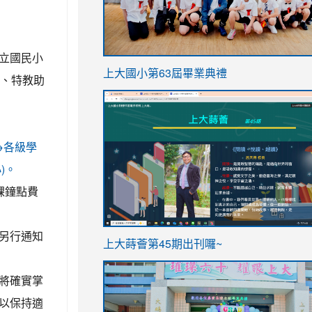
立國民小
link
上大國小第63屆畢業典禮
員、特教助
to
link
https://sites.google.com/stes.t
to
https://sites.google.com/stes.tyc.ed
市)→各級學
)。
課鐘點費
另行通知
ink
link
上大蒔薈第45期出刊囉~
to
to
https://sites.google.com/stes.tyc.ed
https://sites.google.com/stes.t
將確實掌
以保持適