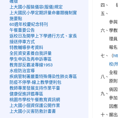
確版
四、
上大國小服裝儀容(服儀)規定
五、
上大國民小學定期評量命審題機制實
施要點
參與
60週年校慶紀念特刊
六、
學教
午餐重要公告
返校日及開學上下學通行方式、家長
理員
接送停車方式
報名
特教輔導參考資料
全民資安素養自我評量
七、
（
h
學生申訴及再申訴專區
校(
教育部反霸凌專線1953
水痘防治宣導
全程
八、
疾病管制署嚴重特殊傳染性肺炎專區
原則
防疫不停學-線上教學便利包
教師專業發展支持作業平臺
倘因
九、
健康促進評鑑專區
參加
桃園市學校午餐教育資訊網
因應
上大國小個資保護公開作業
上大國小災害防救計畫書
十、
握出