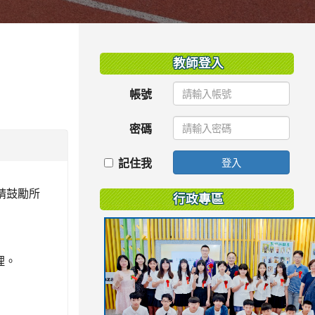
:::
教師登入
帳號
密碼
記住我
登入
請鼓勵所
行政專區
理。