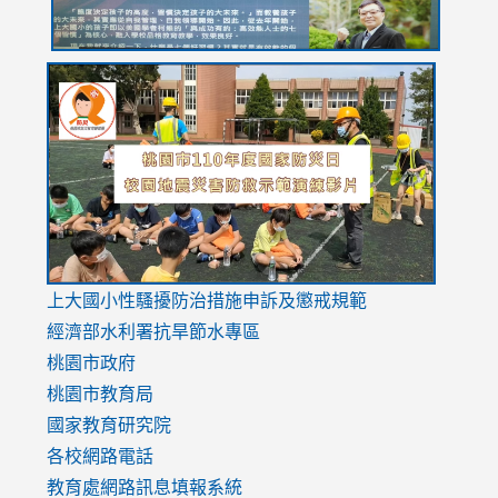
link
link
link
to
to
to
https://drive.google.com/file/d/1AXdrxzgdGrHK7k94y0
https:/
https:/
usp=sharing
v=hC_g
v=hC_g
link
上大國小性騷擾防治措施
申訴及懲戒規範
to
經濟部水利署抗旱節水專區
https://www.youtube.com/watch?
桃園市政府
v=mfpNykQ0g4M
桃園市教育局
國家教育研究院
各校網路電話
教育處網路訊息填報系統