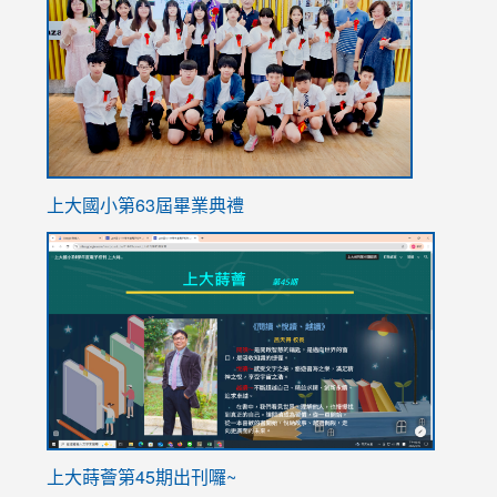
https://
上大國小第63屆畢業典禮
link
link
to
to
https://sites.google.com/stes.tyc.edu.tw/113school
https
ink
上大蒔薈第45期出刊囉~
to