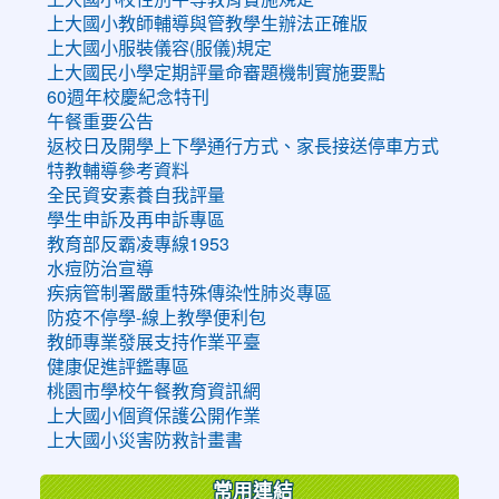
上大國小教師輔導與管教學生辦法正確版
上大國小服裝儀容(服儀)規定
上大國民小學定期評量命審題機制實施要點
60週年校慶紀念特刊
午餐重要公告
返校日及開學上下學通行方式、家長接送停車方式
特教輔導參考資料
全民資安素養自我評量
學生申訴及再申訴專區
教育部反霸凌專線1953
水痘防治宣導
疾病管制署嚴重特殊傳染性肺炎專區
防疫不停學-線上教學便利包
教師專業發展支持作業平臺
健康促進評鑑專區
桃園市學校午餐教育資訊網
上大國小個資保護公開作業
上大國小災害防救計畫書
常用連結