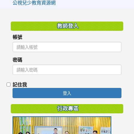
公視兒少教育資源網
:::
教師登入
帳號
密碼
記住我
登入
行政專區
link
to