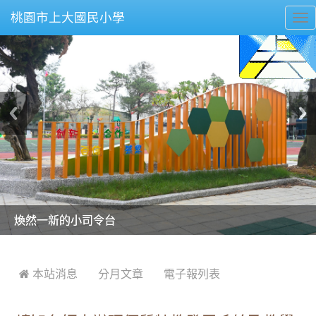
桃園市上大國民小學
To
nav
美麗的操場是我們活力的來源
美麗的操場是我們活力的來源
煥然一新的小司令台
煥然一新的小司令台
富含桃園埤塘田園風光意象的中廊
富含桃園埤塘田園風光意象的中廊
嶄新的中庭廣場
嶄新的中庭廣場
水生池生生不息
水生池生生不息
:::
 本站消息
分月文章
電子報列表