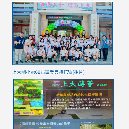
link
https://sites.google.com/stes.tyc.edu.tw/113school
to
https://
YfDQpp
usp=sha
上大國小第62屆畢
業典禮花絮(相片)
link
link
link
link
link
to
to
to
to
to
https://drive.google.com/file/d/1I-
https://sites.google.com/stes.tyc.edu.tw/113school
https:
https:
https:
YfDQppRvyMk686kIw6SBbssEIZ6WnT/view?
usp=sh
8M
usp=sharing