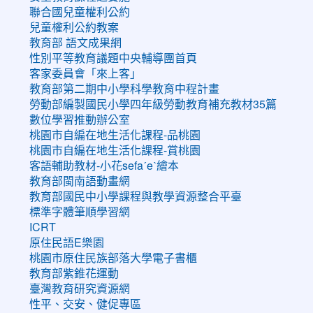
聯合國兒童權利公約
兒童權利公約教案
教育部 語文成果網
性別平等教育議題中央輔導團首頁
客家委員會「來上客」
教育部第二期中小學科學教育中程計畫
勞動部編製國民小學四年級勞動教育補充教材35篇
數位學習推動辦公室
桃園市自編在地生活化課程-品桃園
桃園市自編在地生活化課程-賞桃園
客語輔助教材-小花sefaˊeˋ繪本
教育部閩南語動畫網
教育部國民中小學課程與教學資源整合平臺
標準字體筆順學習網
ICRT
原住民語E樂園
桃園市原住民族部落大學電子書櫃
教育部紫錐花運動
臺灣教育研究資源網
性平、交安、健促專區