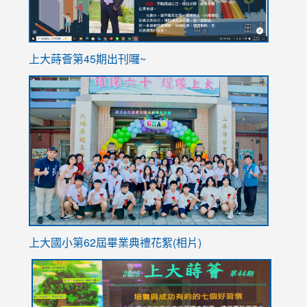
ink
上大蒔薈第45期出刊囉~
to
link
https://sites.google.com/stes.tyc.edu.tw/113school
to
https://
YfDQpp
usp=sha
上大國小第62屆畢
業典禮花絮(相片)
link
link
link
link
link
to
to
to
to
to
https://drive.google.com/file/d/1I-
https://sites.google.com/stes.tyc.edu.tw/113school
https:
https:
https: