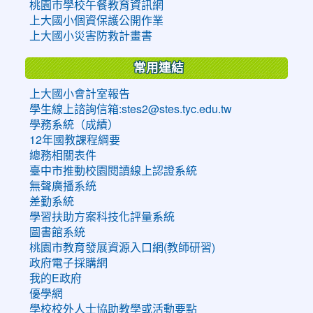
桃園市學校午餐教育資訊網
上大國小個資保護公開作業
上大國小災害防救計畫書
常用連結
上大國小會計室報告
學生線上諮詢信箱:stes2@stes.tyc.edu.tw
學務系統（成績）
12年國教課程綱要
總務相關表件
臺中市推動校園閱讀線上認證系統
無聲廣播系統
差勤系統
學習扶助方案科技化評量系統
圖書館系統
桃園市教育發展資源入口網(教師研習)
政府電子採購網
我的E政府
優學網
學校校外人士協助教學或活動要點