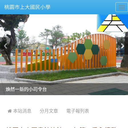
桃園市上大國民小學
To
nav
美麗的操場是我們活力的來源
美麗的操場是我們活力的來源
煥然一新的小司令台
煥然一新的小司令台
富含桃園埤塘田園風光意象的中廊
富含桃園埤塘田園風光意象的中廊
嶄新的中庭廣場
嶄新的中庭廣場
水生池生生不息
水生池生生不息
:::
 本站消息
分月文章
電子報列表