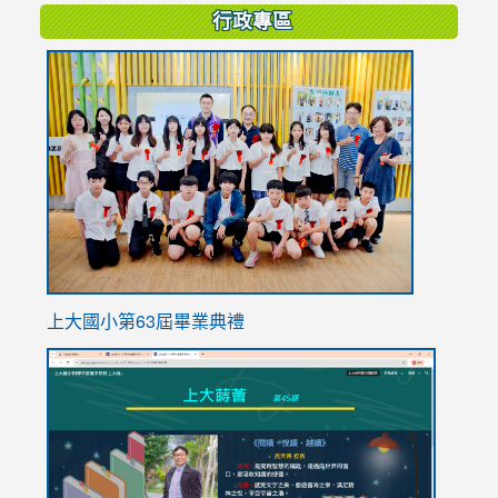
行政專區
link
to
https://
上大國小第63屆畢業典禮
link
link
to
to
https://sites.google.com/stes.tyc.edu.tw/113school
https