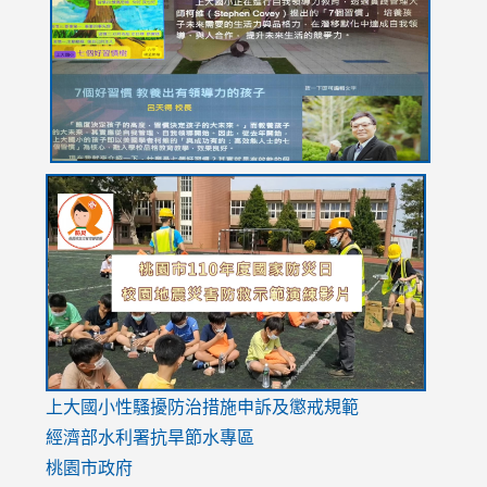
YfDQppRvyMk686kIw6SBbssEIZ6WnT/view?
usp=sh
8M
usp=sharing
link
link
link
to
to
to
https://drive.google.com/file/d/1AXdrxzgdGrHK7k94y0
https:/
https:/
usp=sharing
v=hC_g
v=hC_g
link
上大國小性騷擾防治措施
申訴及懲戒規範
to
經濟部水利署抗旱節水專區
https://www.youtube.com/watch?
桃園市政府