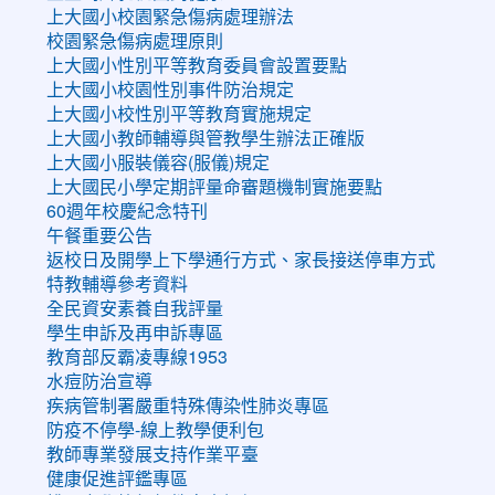
上大國小校園緊急傷病處理辦法
校園緊急傷病處理原則
上大國小性別平等教育委員會設置要點
上大國小校園性別事件防治規定
上大國小校性別平等教育實施規定
上大國小教師輔導與管教學生辦法正確版
上大國小服裝儀容(服儀)規定
上大國民小學定期評量命審題機制實施要點
60週年校慶紀念特刊
午餐重要公告
返校日及開學上下學通行方式、家長接送停車方式
特教輔導參考資料
全民資安素養自我評量
學生申訴及再申訴專區
教育部反霸凌專線1953
水痘防治宣導
疾病管制署嚴重特殊傳染性肺炎專區
防疫不停學-線上教學便利包
教師專業發展支持作業平臺
健康促進評鑑專區