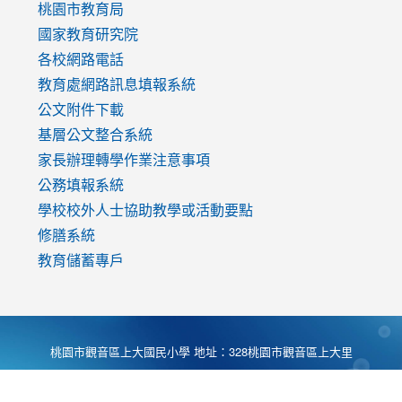
v=mfpNykQ0g4M
桃園市教育局
國家教育研究院
各校網路電話
教育處網路訊息填報系統
公文附件下載
基層公文整合系統
家長辦理轉學作業注意事項
公務填報系統
學校校外人士協助教學或活動要點
修膳系統
教育儲蓄專戶
桃園市觀音區上大國民小學 地址：328桃園市觀音區上大里
大湖路1段540號 電話:03-4901174 傳真:03-4900781 Desing