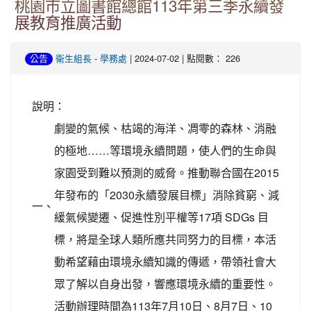
桃園市立圖書館總館113年第三季永續發
展教育推廣活動
-
| 2024-07-02 | 點閱數： 226
公告
衛生組長
學務處
說明：
劇變的氣候、枯竭的海洋、凋零的森林、消融
的極地……等環境永續問題，使人們的生命與
家園受到難以預測的威脅。推動聯合國在2015
年發布的「2030永續發展目標」消除貧窮、減
一、
緩氣候變遷、促進性別平權等17項 SDGs 目
標，將是全球人類所應共同努力的目標，本活
動希望藉由環境永續知識的傳遞，帶領社會大
眾了解以自身出發，響應環境永續的重要性。
活動辦理時間為113年7月10日、8月7日、10