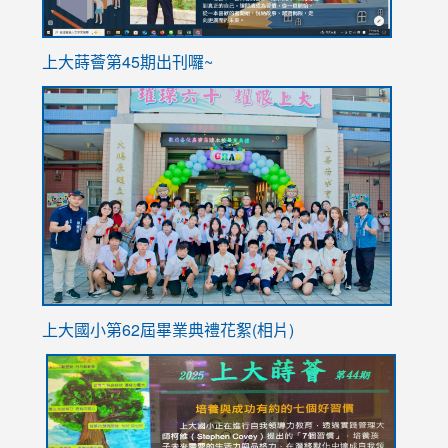
ink
上大蒔薈第45期出刊囉~
to
link
https://sites.google.com/stes.tyc.edu.tw/113school
to
https://
YfDQpp
usp=sha
上大國小第62屆畢
業典禮花絮(相片)
link
link
link
link
link
to
to
to
to
to
https://drive.google.com/file/d/1I-
https://sites.google.com/stes.tyc.edu.tw/113school
https:
https:
https: