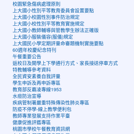
校園緊急傷病處理原則
上大國小性別平等教育委員會設置要點
上大國小校園性別事件防治規定
上大國小校性別平等教育實施規定
上大國小教師輔導與管教學生辦法正確版
上大國小服裝儀容(服儀)規定
上大國民小學定期評量命審題機制實施要點
60週年校慶紀念特刊
午餐重要公告
返校日及開學上下學通行方式、家長接送停車方式
特教輔導參考資料
全民資安素養自我評量
學生申訴及再申訴專區
教育部反霸凌專線1953
水痘防治宣導
疾病管制署嚴重特殊傳染性肺炎專區
防疫不停學-線上教學便利包
教師專業發展支持作業平臺
健康促進評鑑專區
桃園市學校午餐教育資訊網