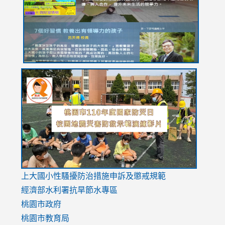
YfDQppRvyMk686kIw6SBbssEIZ6WnT/view?
usp=sh
8M
usp=sharing
link
link
link
to
to
to
https://drive.google.com/file/d/1AXdrxzgdGrHK7k94y0
https:/
https:/
usp=sharing
v=hC_g
v=hC_g
link
上大國小性騷擾防治措施
申訴及懲戒規範
to
經濟部水利署抗旱節水專區
https://www.youtube.com/watch?
桃園市政府
v=mfpNykQ0g4M
桃園市教育局