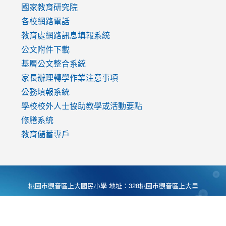
國家教育研究院
各校網路電話
教育處網路訊息填報系統
公文附件下載
基層公文整合系統
家長辦理轉學作業注意事項
公務填報系統
學校校外人士協助教學或活動要點
修膳系統
教育儲蓄專戶
桃園市觀音區上大國民小學 地址：328桃園市觀音區上大里
大湖路1段540號 電話:03-4901174 傳真:03-4900781 Desing
by
Zyinfo