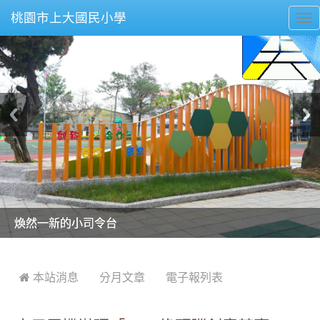
桃園市上大國民小學
To
nav
美麗的操場是我們活力的來源
美麗的操場是我們活力的來源
煥然一新的小司令台
煥然一新的小司令台
富含桃園埤塘田園風光意象的中廊
富含桃園埤塘田園風光意象的中廊
嶄新的中庭廣場
嶄新的中庭廣場
水生池生生不息
水生池生生不息
:::
 本站消息
分月文章
電子報列表