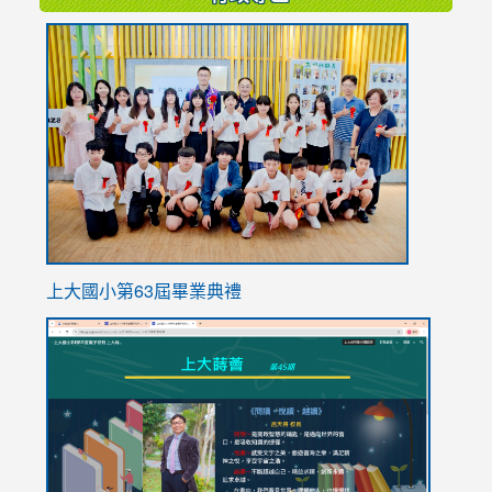
link
to
https://
上大國小第63屆畢業典禮
link
link
to
to
https://sites.google.com/stes.tyc.edu.tw/113school
https