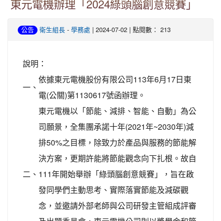
東元電機辦理「2024綠頭腦創意競賽」
-
| 2024-07-02 | 點閱數： 213
公告
衛生組長
學務處
說明：
依據東元電機股份有限公司113年6月17日東
一、
電(公關)第1130617號函辦理。
東元電機以「節能、減排、智能、自動」為公
司願景，全集團承諾十年(2021年~2030年)減
排50%之目標，除致力於產品與服務的節能解
決方案，更期許能將節能觀念向下扎根。故自
二、
111年開始舉辦「綠頭腦創意競賽」，旨在啟
發同學們主動思考、實際落實節能及減碳觀
念，並邀請外部老師與公司研發主管組成評審