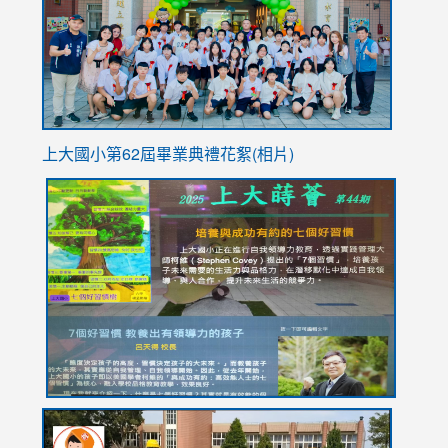
YfDQpp
usp=sha
上大國小第62屆畢
業典禮花絮(相片)
link
link
link
link
link
to
to
to
to
to
https://drive.google.com/file/d/1I-
https://sites.google.com/stes.tyc.edu.tw/113school
https:
https:
https:
YfDQppRvyMk686kIw6SBbssEIZ6WnT/view?
usp=sh
8M
usp=sharing
link
link
link