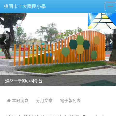
桃園市上大國民小學
To
nav
美麗的操場是我們活力的來源
美麗的操場是我們活力的來源
煥然一新的小司令台
煥然一新的小司令台
富含桃園埤塘田園風光意象的中廊
富含桃園埤塘田園風光意象的中廊
嶄新的中庭廣場
嶄新的中庭廣場
水生池生生不息
水生池生生不息
:::
 本站消息
分月文章
電子報列表