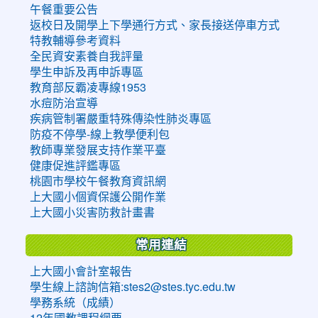
午餐重要公告
返校日及開學上下學通行方式、家長接送停車方式
特教輔導參考資料
全民資安素養自我評量
學生申訴及再申訴專區
教育部反霸凌專線1953
水痘防治宣導
疾病管制署嚴重特殊傳染性肺炎專區
防疫不停學-線上教學便利包
教師專業發展支持作業平臺
健康促進評鑑專區
桃園市學校午餐教育資訊網
上大國小個資保護公開作業
上大國小災害防救計畫書
常用連結
上大國小會計室報告
學生線上諮詢信箱:stes2@stes.tyc.edu.tw
學務系統（成績）
12年國教課程綱要