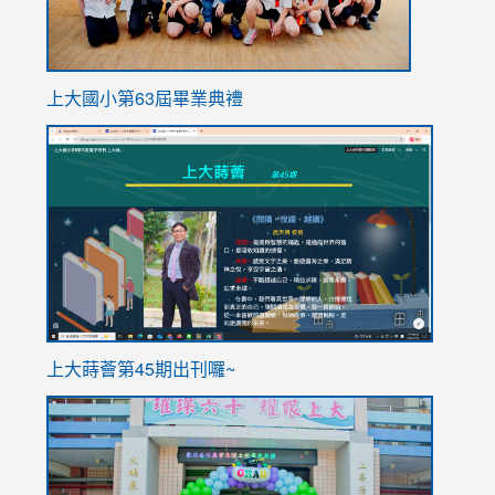
上大國小第63屆畢業典禮
link
link
to
to
https://sites.google.com/stes.tyc.edu.tw/113school
https
ink
上大蒔薈第45期出刊囉~
to
link
https://sites.google.com/stes.tyc.edu.tw/113school
to
https://