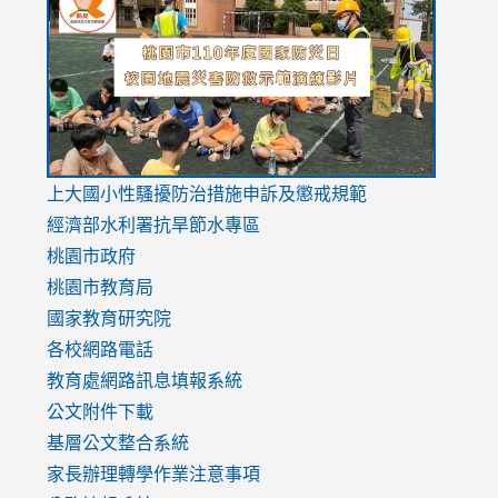
to
to
to
https://drive.google.com/file/d/1AXdrxzgdGrHK7k94y0
https:/
https:/
usp=sharing
v=hC_g
v=hC_g
link
上大國小性騷擾防治措施
申訴及懲戒規範
to
經濟部水利署抗旱節水專區
https://www.youtube.com/watch?
桃園市政府
v=mfpNykQ0g4M
桃園市教育局
國家教育研究院
各校網路電話
教育處網路訊息填報系統
公文附件下載
基層公文整合系統
家長辦理轉學作業注意事項