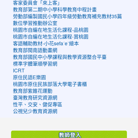
客家委員會「來上客」
教育部第二期中小學科學教育中程計畫
勞動部編製國民小學四年級勞動教育補充教材35篇
數位學習推動辦公室
桃園市自編在地生活化課程-品桃園
桃園市自編在地生活化課程-賞桃園
客語輔助教材-小花sefaˊeˋ繪本
教育部閩南語動畫網
教育部國民中小學課程與教學資源整合平臺
標準字體筆順學習網
ICRT
原住民語E樂園
桃園市原住民族部落大學電子書櫃
教育部紫錐花運動
臺灣教育研究資源網
性平、交安、健促專區
公視兒少教育資源網
:::
教師登入