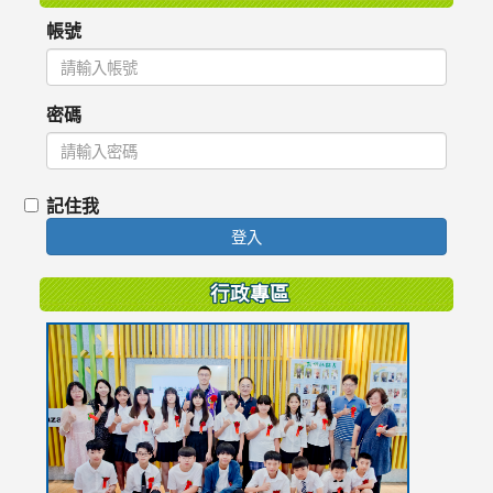
帳號
密碼
記住我
登入
行政專區
link
to
https://