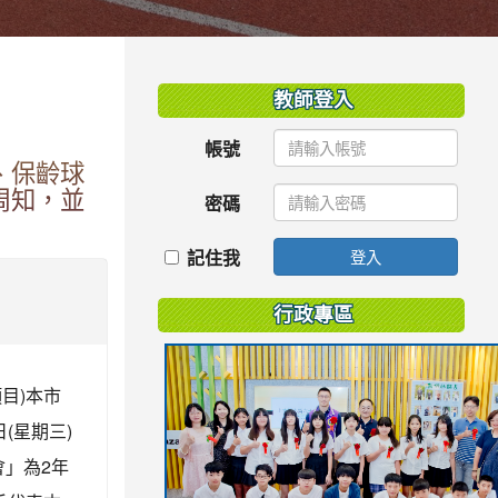
:::
教師登入
帳號
、保齡球
周知，並
密碼
記住我
登入
行政專區
目)本市
(星期三)
會」為2年