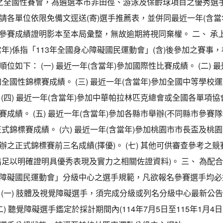
之全國性賽會，為遴選本市非田徑、游泳及保齡球項目之優秀選
請各單位依限免備文逕送(寄)選手推薦表，並併同最近一年(含當
參賽成績證明影本至本局彙整，無故逾期將視同棄權。 二、 承
當年)係指「113年全國身心障礙國民運動會」(含)後參加之賽事
位如下： (一) 最近一年(含當年)參加國際性比賽成績。 (二) 最
加全國性錦標賽成績。 (三) 最近一年(含當年)參加全國中等學校
 (四) 最近一年(含當年)參加中華帕拉林匹克總會或全國各單項
賽成績。 (五) 最近一年(含當年)參加各縣市舉辦(不同縣市參賽
正式錦標賽成績。 (六) 最近一年(含當年)參加桃園市市長盃及桃
辦之正式錦標賽前三名成績(擇優)。 (七) 其他可供審查參考之
出足以明確證明具優秀表現及實力之相關佐證資料)。 三、 為配合
障礙國民運動會」分級中心之選手規範，凡欲報名參賽選手均必
 (一) 肢體及視覺障礙選手，須完成分級或列名分級中心最新公
二) 聽覺障礙選手鑑定於採計期間內(114年7月5日至115年1月4日止