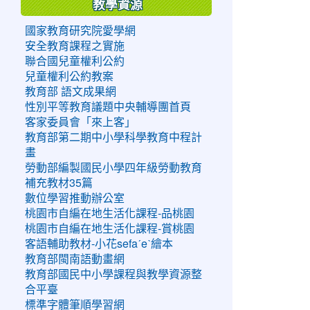
教學資源
國家教育研究院愛學網
安全教育課程之實施
聯合國兒童權利公約
兒童權利公約教案
教育部 語文成果網
性別平等教育議題中央輔導團首頁
客家委員會「來上客」
教育部第二期中小學科學教育中程計
畫
勞動部編製國民小學四年級勞動教育
補充教材35篇
數位學習推動辦公室
桃園市自編在地生活化課程-品桃園
桃園市自編在地生活化課程-賞桃園
客語輔助教材-小花sefaˊeˋ繪本
教育部閩南語動畫網
教育部國民中小學課程與教學資源整
合平臺
標準字體筆順學習網