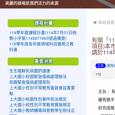
美麗的操場是我們活力的來源
美麗的操場是我們活力的來源
煥然一新的小司令台
煥然一新的小司令台
富含桃園埤塘田園風光意象的中廊
富含桃園埤塘田園風光意象的中廊
嶄新的中庭廣場
嶄新的中庭廣場
水生池生生不息
水生池生生不息
:::
:::
 本站消息
課程計畫
114學年度課程計畫(114年7月31日桃
教小字第1140071603號函備查)
有關「1
115學年度各年級領域科目選用之教
項目)本
科書
請於114
重要消息
公告
體育
生生喝鮮乳桃園鈣健康
172
上大國小校園緊急傷病處理辦法
校園緊急傷病處理原則
上大國小性別平等教育委員會設置要
主旨： 
點
優秀選手
上大國小校園性別事件防治規定
上大國小校性別平等教育實施規定
前完成推
上大國小教師輔導與管教學生辦法正