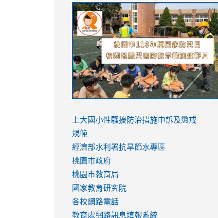
link
link
link
link
to
to
to
to
https://sites.google.com/stes.tyc.ed
https://drive.google.com/file/d/1AXdr
https://youtu.be/jJOMVWY3-
https://drive.google.com/file/d/1AXdr
usp=sharing
8M
usp=sharing
link
link
to
to
link
上大國小性騷擾防治措施
申訴及懲戒
https://www.youtube.com/watch?
https://www.youtube.com/watch?
to
規範
v=hC_gdZndU9s
v=hC_gdZndU9s
https://www.youtube.com/watch?
經濟部水利署抗旱節水專區
v=mfpNykQ0g4M
桃園市政府
桃園市教育局
國家教育研究院
各校網路電話
教育處網路訊息填報系統