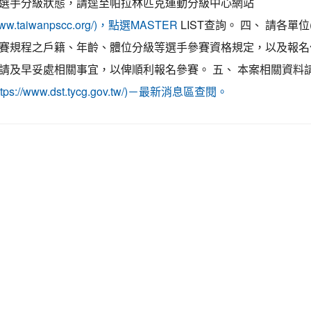
選手分級狀態，請逕至帕拉林匹克運動分級中心網站
LIST查詢。 四、 請各單位
/www.taiwanpscc.org/)，點選MASTER
賽規程之戶籍、年齡、體位分級等選手參賽資格規定，以及報名
請及早妥處相關事宜，以俾順利報名參賽。 五、 本案相關資料
ttps://www.dst.tycg.gov.tw/)－最新消息區查閱。