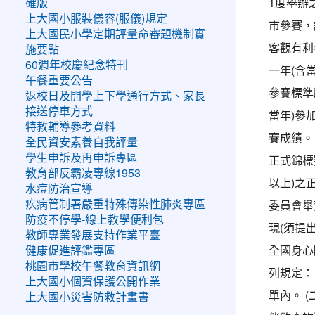
1度舉辦
確版
上大國小服裝儀容(服儀)規定
市參賽，
上大國民小學定期評量命審題機制實
客觀有利
施要點
60週年校慶紀念特刊
一年(含
午餐重要公告
參賽標準順
返校日及開學上下學通行方式、家長
接送停車方式
當年)參
特教輔導參考資料
賽成績。
全民資安素養自我評量
學生申訴及再申訴專區
正式錦標
教育部反霸凌專線1953
以上)之
水痘防治宣導
委員會舉
疾病管制署嚴重特殊傳染性肺炎專區
防疫不停學-線上教學便利包
現(須提
教師專業發展支持作業平臺
全國身心
健康促進評鑑專區
桃園市學校午餐教育資訊網
列規定：
上大國小個資保護公開作業
單內。 (
上大國小災害防救計畫書