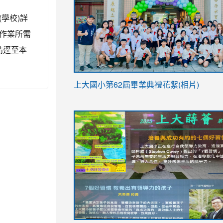
(學校)詳
作業所需
請逕至本
link
上大國小第62屆畢
業典禮花絮(相片)
to
link
link
https://drive.google.com/file/d/1I-
to
to
YfDQppRvyMk686kIw6SBbssEIZ6WnT/vi
https://drive.google.com/file/d/1I-
https://sites.google.com/stes.tyc.ed
usp=sharing
YfDQppRvyMk686kIw6SBbssEIZ6WnT/vi
usp=sharing