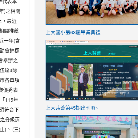
手代表本
年)之相關
上，最近
link
，相關推薦
上大國小第63屆畢業典禮
to
近一年(含
link
https://sites.google.com/stes.t
運動會錦標
to
協會舉辦之
https://sites.google.com/stes.tyc.ed
隊伍達3隊
園市各單項
競賽優秀表
「115年
ink
link
上大蒔薈第45期出刊囉~
須符合下
to
to
告之分級清
https://sites.google.com/stes.tyc.ed
https://sites.google.com/stes.t
)。 (三)