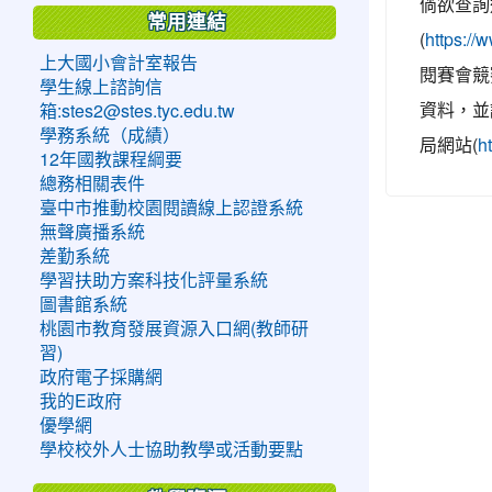
倘欲查詢
常用連結
(
https:/
上大國小會計室報告
閱賽會競
學生線上諮詢信
資料，並
箱:stes2@stes.tyc.edu.tw
學務系統（成績）
局網站(
h
12年國教課程綱要
總務相關表件
臺中市推動校園閱讀線上認證系統
無聲廣播系統
差勤系統
學習扶助方案科技化評量系統
圖書館系統
桃園市教育發展資源入口網(教師研
習)
政府電子採購網
我的E政府
優學網
學校校外人士協助教學或活動要點