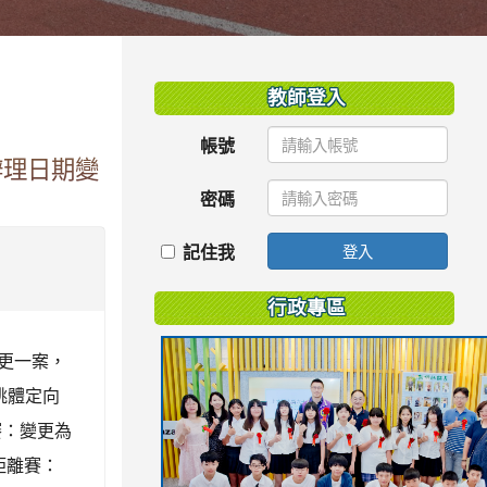
:::
教師登入
帳號
辦理日期變
密碼
記住我
登入
行政專區
變更一案，
桃體定向
離賽：變更為
距離賽：