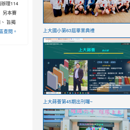
辦理114
、 另本賽
四、 旨揭
link
上大國小第63屆畢業典禮
動訊息區查閱。
to
link
https://sites.google.com/stes.t
to
https://sites.google.com/stes.tyc.ed
ink
link
上大蒔薈第45期出刊囉~
to
to
https://sites.google.com/stes.tyc.ed
https://sites.google.com/stes.t