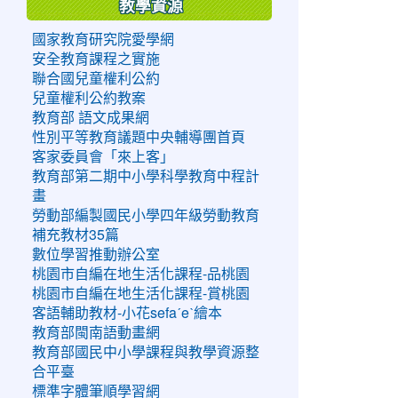
教學資源
國家教育研究院愛學網
安全教育課程之實施
聯合國兒童權利公約
兒童權利公約教案
教育部 語文成果網
性別平等教育議題中央輔導團首頁
客家委員會「來上客」
教育部第二期中小學科學教育中程計
畫
勞動部編製國民小學四年級勞動教育
補充教材35篇
數位學習推動辦公室
桃園市自編在地生活化課程-品桃園
桃園市自編在地生活化課程-賞桃園
客語輔助教材-小花sefaˊeˋ繪本
教育部閩南語動畫網
教育部國民中小學課程與教學資源整
合平臺
標準字體筆順學習網