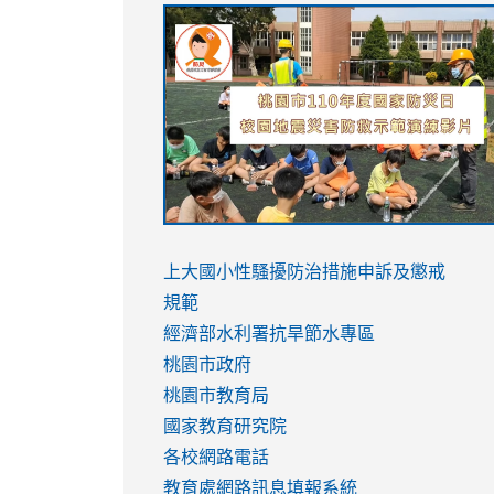
link
link
link
link
to
to
to
to
https://sites.google.com/stes.tyc.ed
https://drive.google.com/file/d/1AXdr
https://youtu.be/jJOMVWY3-
https://drive.google.com/file/d/1AXdr
usp=sharing
8M
usp=sharing
link
link
to
to
link
上大國小性騷擾防治措施
申訴及懲戒
https://www.youtube.com/watch?
https://www.youtube.com/watch?
to
規範
v=hC_gdZndU9s
v=hC_gdZndU9s
https://www.youtube.com/watch?
經濟部水利署抗旱節水專區
v=mfpNykQ0g4M
桃園市政府
桃園市教育局
國家教育研究院
各校網路電話
教育處網路訊息填報系統