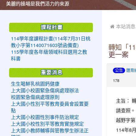
美麗的操場是我們活力的來源
美麗的操場是我們活力的來源
煥然一新的小司令台
煥然一新的小司令台
富含桃園埤塘田園風光意象的中廊
富含桃園埤塘田園風光意象的中廊
嶄新的中庭廣場
嶄新的中庭廣場
水生池生生不息
水生池生生不息
:::
:::
 本站消息
課程計畫
114學年度課程計畫(114年7月31日桃
教小字第1140071603號函備查)
轉知「1
115學年度各年級領域科目選用之教
更一案
科書
公告
體育
重要消息
178
生生喝鮮乳桃園鈣健康
上大國小校園緊急傷病處理辦法
校園緊急傷病處理原則
主旨： 
上大國小性別平等教育委員會設置要
請查照。
點
上大國小校園性別事件防治規定
越野字第1
上大國小校性別平等教育實施規定
114年
上大國小教師輔導與管教學生辦法正