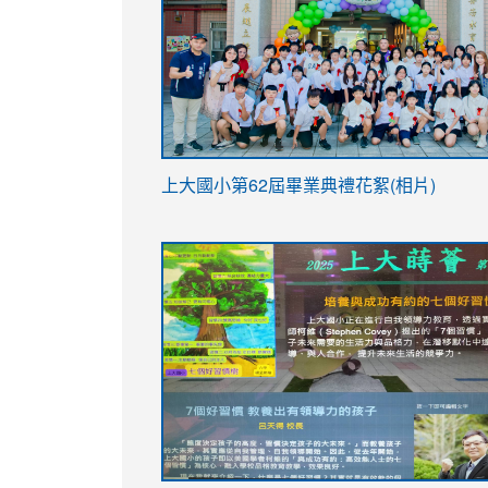
link
上大國小第62屆畢
業典禮花絮(相片)
to
link
link
https://drive.google.com/file/d/1I-
to
to
YfDQppRvyMk686kIw6SBbssEIZ6WnT/vi
https://drive.google.com/file/d/1I-
https://sites.google.com/stes.tyc.ed
usp=sharing
YfDQppRvyMk686kIw6SBbssEIZ6WnT/vi
usp=sharing