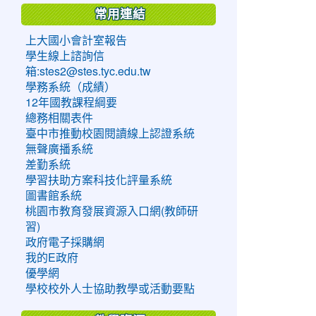
常用連結
上大國小會計室報告
學生線上諮詢信
箱:stes2@stes.tyc.edu.tw
學務系統（成績）
12年國教課程綱要
總務相關表件
臺中市推動校園閱讀線上認證系統
無聲廣播系統
差勤系統
學習扶助方案科技化評量系統
圖書館系統
桃園市教育發展資源入口網(教師研
習)
政府電子採購網
我的E政府
優學網
學校校外人士協助教學或活動要點