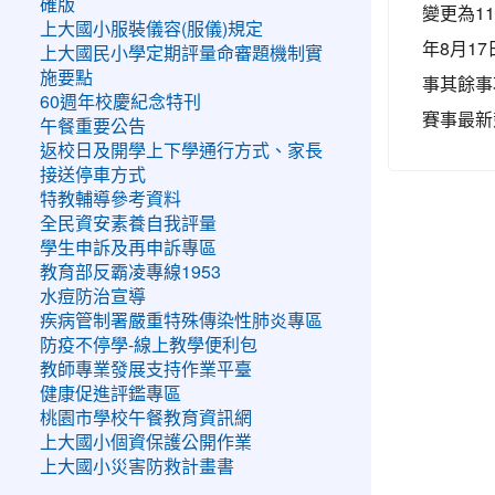
確版
變更為1
上大國小服裝儀容(服儀)規定
年8月17
上大國民小學定期評量命審題機制實
施要點
事其餘事項
60週年校慶紀念特刊
賽事最新
午餐重要公告
返校日及開學上下學通行方式、家長
接送停車方式
特教輔導參考資料
全民資安素養自我評量
學生申訴及再申訴專區
教育部反霸凌專線1953
水痘防治宣導
疾病管制署嚴重特殊傳染性肺炎專區
防疫不停學-線上教學便利包
教師專業發展支持作業平臺
健康促進評鑑專區
桃園市學校午餐教育資訊網
上大國小個資保護公開作業
上大國小災害防救計畫書