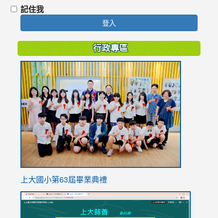
記住我
登入
行政專區
link
to
https://
上大國小第63屆畢業典禮
link
link
to
to