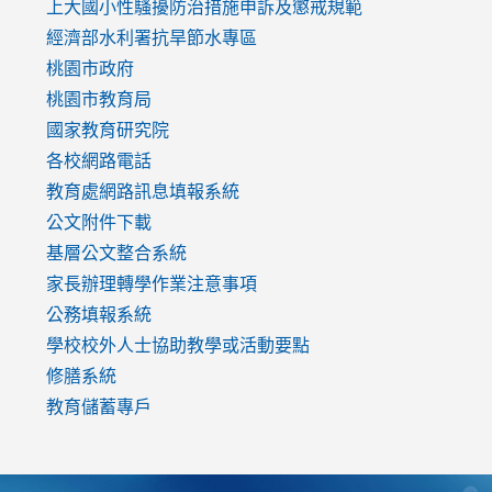
link
上大國小性騷擾防治措施
申訴及懲戒規範
to
經濟部水利署抗旱節水專區
https://www.youtube.com/watch?
桃園市政府
v=mfpNykQ0g4M
桃園市教育局
國家教育研究院
各校網路電話
教育處網路訊息填報系統
公文附件下載
基層公文整合系統
家長辦理轉學作業注意事項
公務填報系統
學校校外人士協助教學或活動要點
修膳系統
教育儲蓄專戶