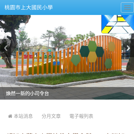
桃園市上大國民小學
To
nav
美麗的操場是我們活力的來源
美麗的操場是我們活力的來源
煥然一新的小司令台
煥然一新的小司令台
富含桃園埤塘田園風光意象的中廊
富含桃園埤塘田園風光意象的中廊
嶄新的中庭廣場
嶄新的中庭廣場
水生池生生不息
水生池生生不息
:::
 本站消息
分月文章
電子報列表