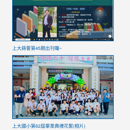
https://sites.google.com/stes.tyc.edu.tw/113school
https
ink
上大蒔薈第45期出刊囉~
to
link
https://sites.google.com/stes.tyc.edu.tw/113school
to
https://
YfDQpp
usp=sha
上大國小第62屆畢
業典禮花絮(相片)