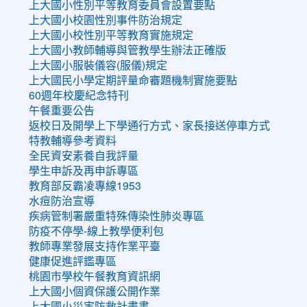
上大國小性別平等教育委員會設置要點
上大國小校園性別事件防治規定
上大國小校性別平等教育實施規定
上大國小教師輔導與管教學生辦法正確版
上大國小服裝儀容(服儀)規定
上大國民小學定期評量命審題機制實施要點
60週年校慶紀念特刊
午餐重要公告
返校日及開學上下學通行方式、家長接送停車方式
特教輔導參考資料
全民資安素養自我評量
學生申訴及再申訴專區
教育部反霸凌專線1953
水痘防治宣導
疾病管制署嚴重特殊傳染性肺炎專區
防疫不停學-線上教學便利包
教師專業發展支持作業平臺
健康促進評鑑專區
桃園市學校午餐教育資訊網
上大國小個資保護公開作業
上大國小災害防救計畫書