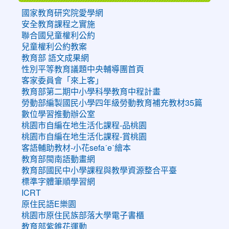
國家教育研究院愛學網
安全教育課程之實施
聯合國兒童權利公約
兒童權利公約教案
教育部 語文成果網
性別平等教育議題中央輔導團首頁
客家委員會「來上客」
教育部第二期中小學科學教育中程計畫
勞動部編製國民小學四年級勞動教育補充教材35篇
數位學習推動辦公室
桃園市自編在地生活化課程-品桃園
桃園市自編在地生活化課程-賞桃園
客語輔助教材-小花sefaˊeˋ繪本
教育部閩南語動畫網
教育部國民中小學課程與教學資源整合平臺
標準字體筆順學習網
ICRT
原住民語E樂園
桃園市原住民族部落大學電子書櫃
教育部紫錐花運動