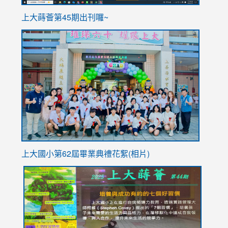
ink
上大蒔薈第45期出刊囉~
to
link
https://sites.google.com/stes.tyc.edu.tw/113school
to
https://
YfDQpp
usp=sha
上大國小第62屆畢
業典禮花絮(相片)
link
link
link
link
link
to
to
to
to
to
https://drive.google.com/file/d/1I-
https://sites.google.com/stes.tyc.edu.tw/113school
https:
https:
https:
YfDQppRvyMk686kIw6SBbssEIZ6WnT/view?
usp=sh
8M