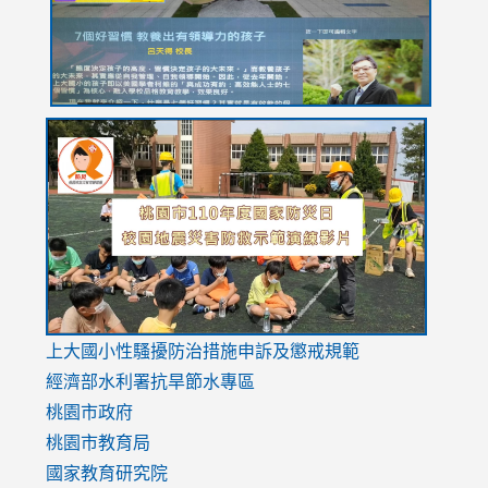
usp=sharing
link
link
link
to
to
to
https://drive.google.com/file/d/1AXdrxzgdGrHK7k94y0
https:/
https:/
usp=sharing
v=hC_g
v=hC_g
link
上大國小性騷擾防治措施
申訴及懲戒規範
to
經濟部水利署抗旱節水專區
https://www.youtube.com/watch?
桃園市政府
v=mfpNykQ0g4M
桃園市教育局
國家教育研究院