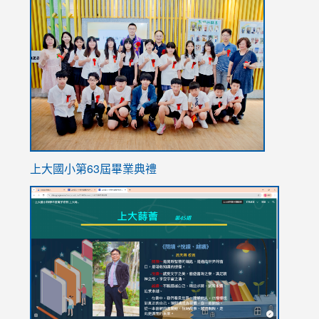
link
to
https://
上大國小第63屆畢業典禮
link
link
to
to
https://sites.google.com/stes.tyc.edu.tw/113school
https