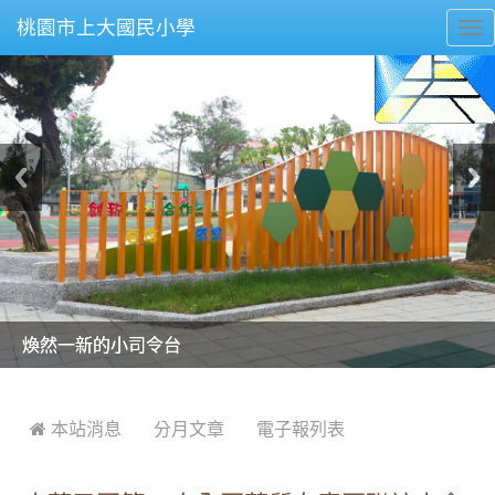
桃園市上大國民小學
To
nav
美麗的操場是我們活力的來源
美麗的操場是我們活力的來源
煥然一新的小司令台
煥然一新的小司令台
富含桃園埤塘田園風光意象的中廊
富含桃園埤塘田園風光意象的中廊
嶄新的中庭廣場
嶄新的中庭廣場
水生池生生不息
水生池生生不息
:::
 本站消息
分月文章
電子報列表