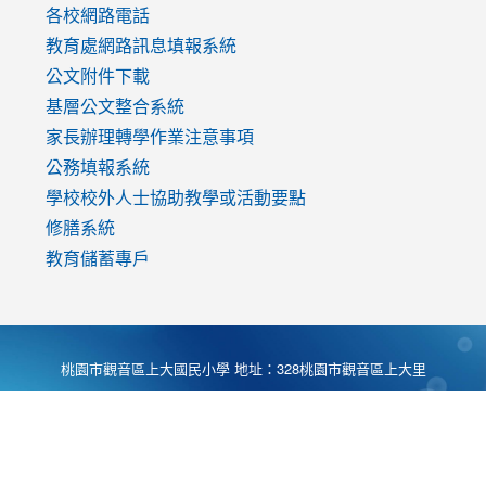
各校網路電話
教育處網路訊息填報系統
公文附件下載
基層公文整合系統
家長辦理轉學作業注意事項
公務填報系統
學校校外人士協助教學或活動要點
修膳系統
教育儲蓄專戶
桃園市觀音區上大國民小學 地址：328桃園市觀音區上大里
大湖路1段540號 電話:03-4901174 傳真:03-4900781 Desing
by
Zyinfo