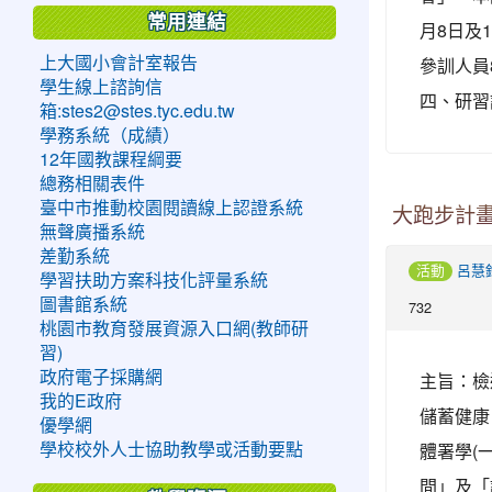
常用連結
月8日及
參訓人員
上大國小會計室報告
學生線上諮詢信
四、研習
箱:stes2@stes.tyc.edu.tw
學務系統（成績）
12年國教課程綱要
總務相關表件
臺中市推動校園閱讀線上認證系統
大跑步計畫
無聲廣播系統
差勤系統
活動
呂慧
學習扶助方案科技化評量系統
圖書館系統
732
桃園市教育發展資源入口網(教師研
習)
政府電子採購網
主旨：檢
我的E政府
儲蓄健康
優學網
體署學(
學校校外人士協助教學或活動要點
間」及「