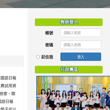
:::
教師登入
帳號
密碼
記住我
登入
行政專區
《國語日報
免費試用資
檢索，開
國語日報
使學子可以