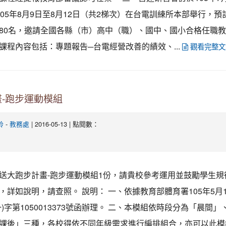
105年8月9日至8月12日（共2梯次）在台電訓練所本部舉行，預
80名，邀請全國各縣（市）高中（職）、國中、國小合格任職
課程內容包括：專題報告─台電經營改善的績效、...
觀看完整文
-跑步運動模組
-
| 2016-05-13 | 點閱數：
鈴
教務處
送大跑步計畫-跑步運動模組1份，請貴校參考運用並鼓勵學生規
，詳如說明，請查照。 說明： 一、依據教育部體育署105年5月
一)字第1050013373號函辦理。 二、本模組依時段分為「晨間」
課後」三種，各校得依不同年級需求進行編排組合，亦可以此模