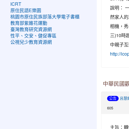
ICRT
說明： 
原住民語E樂園
然家人的
桃園市原住民族部落大學電子書櫃
教育部紫錐花運動
相機，秀
臺灣教育研究資源網
三)10時
性平、交安、健促專區
公視兒少教育資源網
中親子互
http://ic
中華民國
公告
呂慧
605
主旨：轉