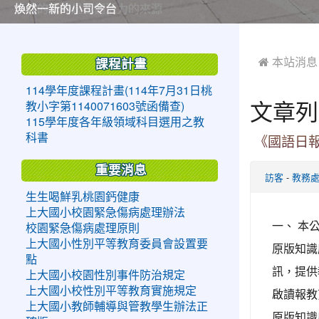
美麗的操場是我們活力的來源
美麗的操場是我們活力的來源
煥然一新的小司令台
煥然一新的小司令台
富含桃園埤塘田園風光意象的中廊
富含桃園埤塘田園風光意象的中廊
嶄新的中庭廣場
嶄新的中庭廣場
水生池生生不息
水生池生生不息
:::
:::
 本站消息
課程計畫
114學年度課程計畫(114年7月31日桃
文章列
教小字第1140071603號函備查)
115學年度各年級領域科目選用之教
科書
《國語日
重要消息
-
訪客
教務
生生喝鮮乳桃園鈣健康
上大國小校園緊急傷病處理辦法
一、 本
校園緊急傷病處理原則
上大國小性別平等教育委員會設置要
原版知識
點
訊，提供
上大國小校園性別事件防治規定
上大國小校性別平等教育實施規定
啟讀報教
上大國小教師輔導與管教學生辦法正
原版知識