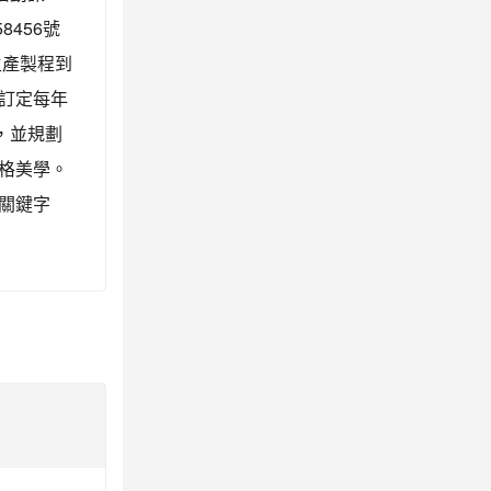
8456號
生產製程到
訂定每年
，並規劃
格美學。
尋關鍵字