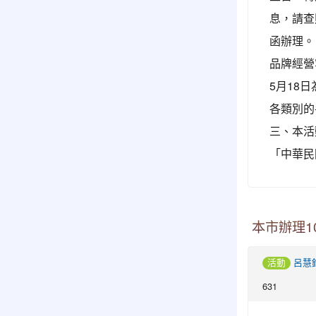
息，請查照
函辦理。
品牌經營
5月18
各類別的
三、本活
「中華民
本市辦理1
活動
呂慧
631