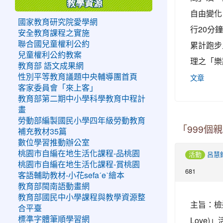
教學資源
自由變化
國家教育研究院愛學網
行20分
安全教育課程之實施
累計跑步
聯合國兒童權利公約
兒童權利公約教案
理之「樂
教育部 語文成果網
性別平等教育議題中央輔導團首頁
文章
客家委員會「來上客」
教育部第二期中小學科學教育中程計
畫
勞動部編製國民小學四年級勞動教育
「999個親
補充教材35篇
數位學習推動辦公室
桃園市自編在地生活化課程-品桃園
活動
呂慧
桃園市自編在地生活化課程-賞桃園
681
客語輔助教材-小花sefaˊeˋ繪本
教育部閩南語動畫網
教育部國民中小學課程與教學資源整
主旨：檢送
合平臺
Love
標準字體筆順學習網