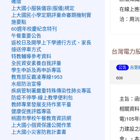
確版
在線上進
上大國小服裝儀容(服儀)規定
上大國民小學定期評量命審題機制實
洽：周沅築小
施要點
60週年校慶紀念特刊
午餐重要公告
返校日及開學上下學通行方式、家長
接送停車方式
台灣電力
特教輔導參考資料
全民資安素養自我評量
公告
呂慧
學生申訴及再申訴專區
教育部反霸凌專線1953
606
水痘防治宣導
疾病管制署嚴重特殊傳染性肺炎專區
防疫不停學-線上教學便利包
主旨：函
教師專業發展支持作業平臺
相關資料
健康促進評鑑專區
電)105
桃園市學校午餐教育資訊網
上大國小個資保護公開作業
力建設之
上大國小災害防救計畫書
會」，本