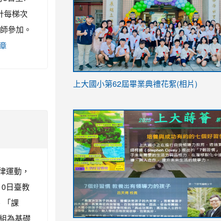
計每梯次
教師參加。
章
link
上大國小第62屆畢
業典禮花絮(相片)
to
link
link
https://drive.google.com/file/d/1I-
to
to
YfDQppRvyMk686kIw6SBbssEIZ6WnT/vi
https://drive.google.com/file/d/1I-
https://sites.google.com/stes.tyc.ed
usp=sharing
YfDQppRvyMk686kIw6SBbssEIZ6WnT/vi
usp=sharing
律運動，
10日臺教
、「課
組為基礎