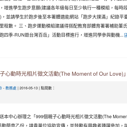
，增進學生跑步意願(建議各年級每日至少執行一種模組，每時
鐘)，並請學生於跑步後至本署體適能網站「跑步大撲滿」紀錄平
里程數。 三、跑步運動模組建議得搭配教育部體育署署補助董
跑四季-RUN遊台灣百岳」活動目標進行，增進同學參與動機...
子心動時光相片徵文活動(The Moment of Our Love
-
| 2016-05-13 | 點閱數：
鈴
教務處
本中心辦理之「999個親子心動時光相片徵文活動(The Moment o
)」活動簡章乙份，請貴單位協助宣傳，並鼓勵有興趣者踴躍參加，