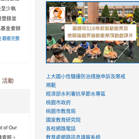
link
link
link
link
段至少執
to
to
to
to
臺登錄並
https://sites.google.com/stes.tyc.ed
https://drive.google.com/file/d/1AXdr
https://youtu.be/jJOMVWY3-
https://drive.google.com/file/d/1AXdr
氏基金會辦
usp=sharing
8M
usp=sharing
觀看完整
link
link
to
to
link
上大國小性騷擾防治措施
申訴及懲戒
)」活動
https://www.youtube.com/watch?
https://www.youtube.com/watch?
to
規範
v=hC_gdZndU9s
v=hC_gdZndU9s
https://www.youtube.com/watch?
經濟部水利署抗旱節水專區
v=mfpNykQ0g4M
桃園市政府
桃園市教育局
國家教育研究院
f Our
各校網路電話
請查照。
教育處網路訊息填報系統