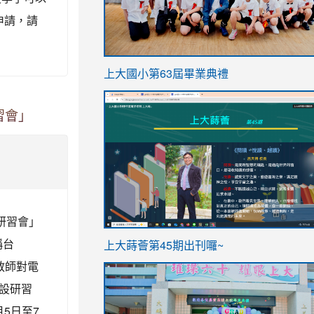
申請，請
link
上大國小第63屆畢業典禮
to
link
https://sites.google.com/stes.t
習會」
to
https://sites.google.com/stes.tyc.ed
研習會」
ink
link
稱台
上大蒔薈第45期出刊囉~
to
to
學教師對電
https://sites.google.com/stes.tyc.ed
https://sites.google.com/stes.t
設研習
5日至7