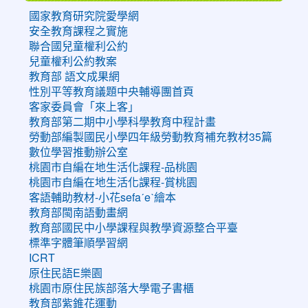
國家教育研究院愛學網
安全教育課程之實施
聯合國兒童權利公約
兒童權利公約教案
教育部 語文成果網
性別平等教育議題中央輔導團首頁
客家委員會「來上客」
教育部第二期中小學科學教育中程計畫
勞動部編製國民小學四年級勞動教育補充教材35篇
數位學習推動辦公室
桃園市自編在地生活化課程-品桃園
桃園市自編在地生活化課程-賞桃園
客語輔助教材-小花sefaˊeˋ繪本
教育部閩南語動畫網
教育部國民中小學課程與教學資源整合平臺
標準字體筆順學習網
ICRT
原住民語E樂園
桃園市原住民族部落大學電子書櫃
教育部紫錐花運動