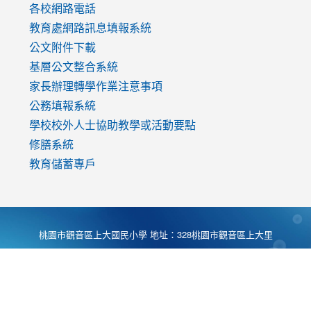
各校網路電話
教育處網路訊息填報系統
公文附件下載
基層公文整合系統
家長辦理轉學作業注意事項
公務填報系統
學校校外人士協助教學或活動要點
修膳系統
教育儲蓄專戶
桃園市觀音區上大國民小學 地址：328桃園市觀音區上大里
大湖路1段540號 電話:03-4901174 傳真:03-4900781 Desing
by
Zyinfo