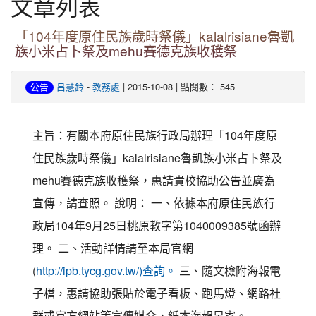
文章列表
「104年度原住民族歲時祭儀」kalalrisiane魯凱
族小米占卜祭及mehu賽德克族收穫祭
-
| 2015-10-08 | 點閱數： 545
公告
呂慧鈴
教務處
主旨：有關本府原住民族行政局辦理「104年度原
住民族歲時祭儀」kalalrisiane魯凱族小米占卜祭及
mehu賽德克族收穫祭，惠請貴校協助公告並廣為
宣傳，請查照。 說明： 一、依據本府原住民族行
政局104年9月25日桃原教字第1040009385號函辦
理。 二、活動詳情請至本局官網
(
三、隨文檢附海報電
http://ipb.tycg.gov.tw/)查詢。
子檔，惠請協助張貼於電子看板、跑馬燈、網路社
群或官方網站等宣傳媒介，紙本海報另寄。