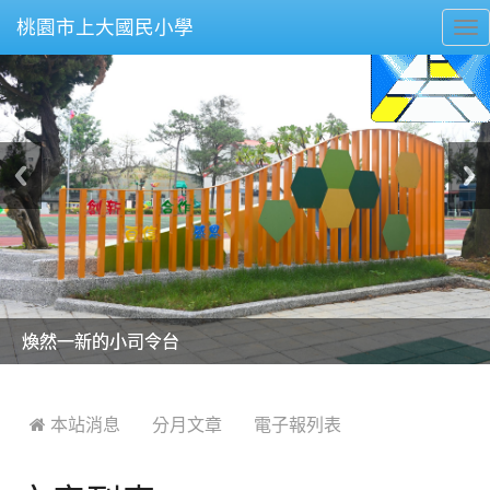
桃園市上大國民小學
To
nav
美麗的操場是我們活力的來源
美麗的操場是我們活力的來源
煥然一新的小司令台
煥然一新的小司令台
富含桃園埤塘田園風光意象的中廊
富含桃園埤塘田園風光意象的中廊
嶄新的中庭廣場
嶄新的中庭廣場
水生池生生不息
水生池生生不息
:::
 本站消息
分月文章
電子報列表