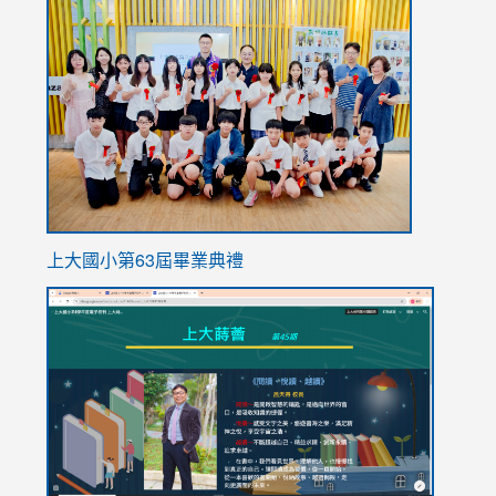
link
to
https://
上大國小第63屆畢業典禮
link
link
to
to
https://sites.google.com/stes.tyc.edu.tw/113school
https