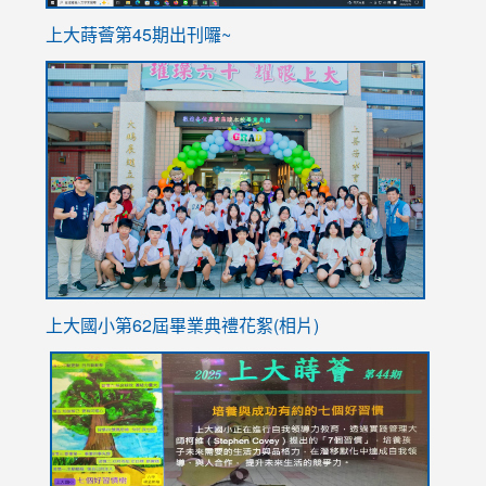
ink
上大蒔薈第45期出刊囉~
to
link
https://sites.google.com/stes.tyc.edu.tw/113school
to
https://
YfDQpp
usp=sha
上大國小第62屆畢
業典禮花絮(相片)
link
link
link
link
link
to
to
to
to
to
https://drive.google.com/file/d/1I-
https://sites.google.com/stes.tyc.edu.tw/113school
https:
https:
https:
YfDQppRvyMk686kIw6SBbssEIZ6WnT/view?
usp=sh
8M