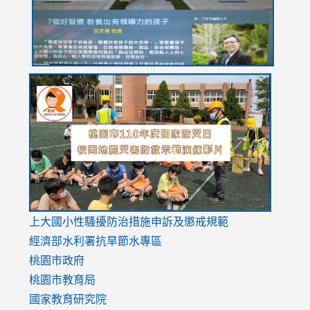
usp=sharing
link
link
link
to
to
to
https://drive.google.com/file/d/1AXdrxzgdGrHK7k94y0
https:/
https:/
usp=sharing
v=hC_g
v=hC_g
link
上大國小性騷擾防治措施
申訴及懲戒規範
to
經濟部水利署抗旱節水專區
https://www.youtube.com/watch?
桃園市政府
v=mfpNykQ0g4M
桃園市教育局
國家教育研究院