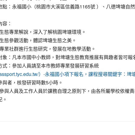
動地點：永福國小（桃園市大溪區信義路1165號 ）、八德埤塘自
動內容：
生態專業解說，深入了解桃園埤塘環境。
生態參觀活動，體認埤塘生態之美。
專業社群進行生態研究，發展在地教學活動。
動對象：凡本市國中小教師，對埤塘生態教育推展有興趣者皆可報
名方式：參加人員請至本市教師專業發展研習系統
://passport.tyc.edu.tw/）-永福國小項下報名，課程搜尋關鍵字：埤
程參與者，核發研習時數5小時。
參與人員及工作人員於課務自理之原則下，由各所屬學校依權責
記。