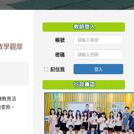
:::
教師登入
帳號
教學觀摩
密碼
記住我
登入
行政專區
塘教育活
請查照。