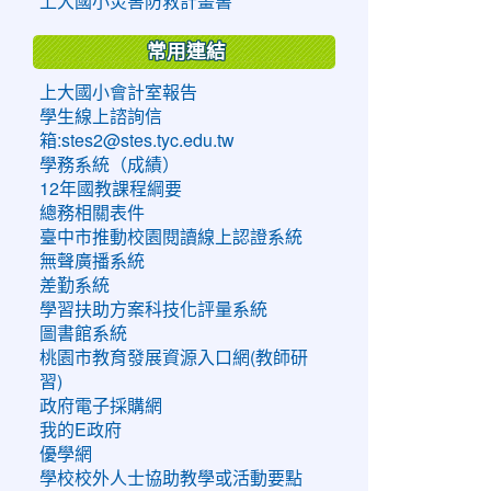
上大國小災害防救計畫書
常用連結
上大國小會計室報告
學生線上諮詢信
箱:stes2@stes.tyc.edu.tw
學務系統（成績）
12年國教課程綱要
總務相關表件
臺中市推動校園閱讀線上認證系統
無聲廣播系統
差勤系統
學習扶助方案科技化評量系統
圖書館系統
桃園市教育發展資源入口網(教師研
習)
政府電子採購網
我的E政府
優學網
學校校外人士協助教學或活動要點