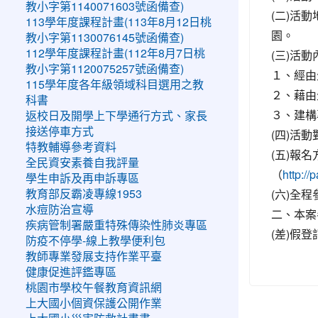
教小字第1140071603號函備查)
(二)活
113學年度課程計畫(113年8月12日桃
園。
教小字第1130076145號函備查)
(三)活
112學年度課程計畫(112年8月7日桃
教小字第1120075257號函備查)
１、經由
115學年度各年級領域科目選用之教
２、藉由
科書
３、建構
返校日及開學上下學通行方式、家長
接送停車方式
(四)活
特教輔導參考資料
(五)報
全民資安素養自我評量
（
http
學生申訴及再申訴專區
(六)全
教育部反霸凌專線1953
水痘防治宣導
二、本案
疾病管制署嚴重特殊傳染性肺炎專區
(差)假登
防疫不停學-線上教學便利包
教師專業發展支持作業平臺
健康促進評鑑專區
桃園市學校午餐教育資訊網
上大國小個資保護公開作業