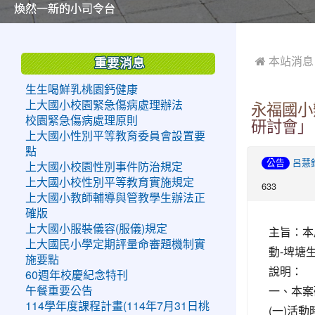
美麗的操場是我們活力的來源
美麗的操場是我們活力的來源
煥然一新的小司令台
煥然一新的小司令台
富含桃園埤塘田園風光意象的中廊
富含桃園埤塘田園風光意象的中廊
嶄新的中庭廣場
嶄新的中庭廣場
水生池生生不息
水生池生生不息
:::
:::
 本站消息
重要消息
生生喝鮮乳桃園鈣健康
上大國小校園緊急傷病處理辦法
永福國小
校園緊急傷病處理原則
研討會」
上大國小性別平等教育委員會設置要
點
公告
呂慧
上大國小校園性別事件防治規定
上大國小校性別平等教育實施規定
633
上大國小教師輔導與管教學生辦法正
確版
上大國小服裝儀容(服儀)規定
主旨：本
上大國民小學定期評量命審題機制實
動-埤塘
施要點
說明：
60週年校慶紀念特刊
一、本案
午餐重要公告
114學年度課程計畫(114年7月31日桃
(一)活動