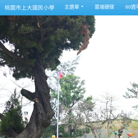
主選單
雲端硬碟
60週
桃園市上大國民小學