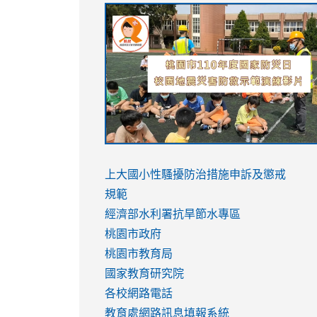
link
link
link
link
to
to
to
to
https://sites.google.com/stes.tyc.ed
https://drive.google.com/file/d/1AXdr
https://youtu.be/jJOMVWY3-
https://drive.google.com/file/d/1AXdr
usp=sharing
8M
usp=sharing
link
link
to
to
link
上大國小性騷擾防治措施
申訴及懲戒
https://www.youtube.com/watch?
https://www.youtube.com/watch?
to
規範
v=hC_gdZndU9s
v=hC_gdZndU9s
https://www.youtube.com/watch?
經濟部水利署抗旱節水專區
v=mfpNykQ0g4M
桃園市政府
桃園市教育局
國家教育研究院
各校網路電話
教育處網路訊息填報系統