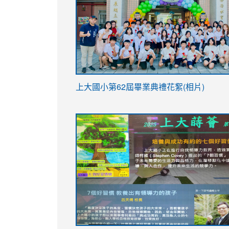
link
上大國小第62屆畢
業典禮花絮(相片)
to
link
link
https://drive.google.com/file/d/1I-
to
to
YfDQppRvyMk686kIw6SBbssEIZ6WnT/vi
https://drive.google.com/file/d/1I-
https://sites.google.com/stes.tyc.ed
usp=sharing
YfDQppRvyMk686kIw6SBbssEIZ6WnT/vi
usp=sharing