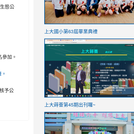
然生態公
link
上大國小第63屆畢業典禮
to
link
https://sites.google.com/stes.t
to
名參加。
https://sites.google.com/stes.tyc.ed
塘。
核予公
ink
link
上大蒔薈第45期出刊囉~
to
to
https://sites.google.com/stes.tyc.ed
https://sites.google.com/stes.t