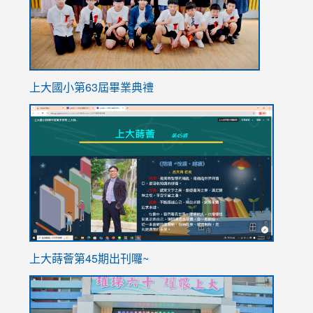
上大國小第63屆畢業典禮
link
link
to
to
https://sites.google.com/stes.tyc.edu.tw/113school
https
ink
上大蒔薈第45期出刊囉~
to
link
https://sites.google.com/stes.tyc.edu.tw/113school
to