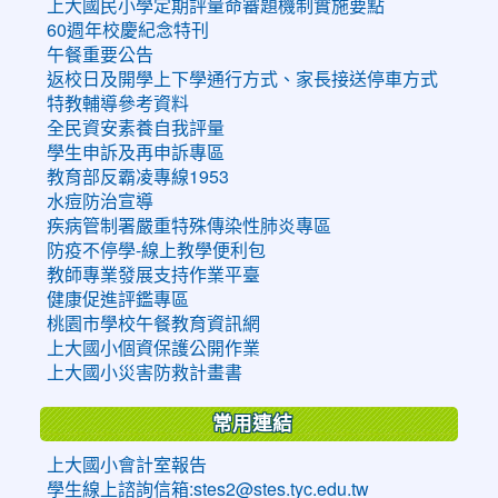
上大國民小學定期評量命審題機制實施要點
60週年校慶紀念特刊
午餐重要公告
返校日及開學上下學通行方式、家長接送停車方式
特教輔導參考資料
全民資安素養自我評量
學生申訴及再申訴專區
教育部反霸凌專線1953
水痘防治宣導
疾病管制署嚴重特殊傳染性肺炎專區
防疫不停學-線上教學便利包
教師專業發展支持作業平臺
健康促進評鑑專區
桃園市學校午餐教育資訊網
上大國小個資保護公開作業
上大國小災害防救計畫書
常用連結
上大國小會計室報告
學生線上諮詢信箱:stes2@stes.tyc.edu.tw