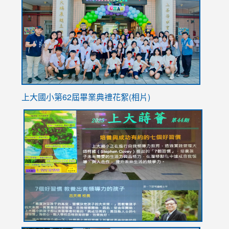
https://
YfDQpp
usp=sha
上大國小第62屆畢
業典禮花絮(相片)
link
link
link
link
link
to
to
to
to
to
https://drive.google.com/file/d/1I-
https://sites.google.com/stes.tyc.edu.tw/113school
https:
https:
https:
YfDQppRvyMk686kIw6SBbssEIZ6WnT/view?
usp=sh
8M
usp=sharing