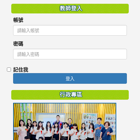
教師登入
帳號
密碼
記住我
登入
行政專區
link
to
https://