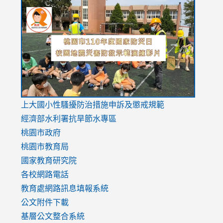
link
link
link
to
to
to
https://drive.google.com/file/d/1AXdrxzgdGrHK7k94y0
https:/
https:/
usp=sharing
v=hC_g
v=hC_g
link
上大國小性騷擾防治措施
申訴及懲戒規範
to
經濟部水利署抗旱節水專區
https://www.youtube.com/watch?
桃園市政府
v=mfpNykQ0g4M
桃園市教育局
國家教育研究院
各校網路電話
教育處網路訊息填報系統
公文附件下載
基層公文整合系統