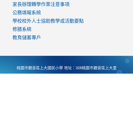
家長辦理轉學作業注意事項
公務填報系統
學校校外人士協助教學或活動要點
修膳系統
教育儲蓄專戶
桃園市觀音區上大國民小學 地址：328桃園市觀音區上大里
大湖路1段540號 電話:03-4901174 傳真:03-4900781 Desing
by
Zyinfo