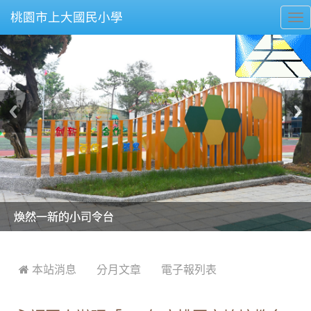
桃園市上大國民小學
To
nav
美麗的操場是我們活力的來源
美麗的操場是我們活力的來源
煥然一新的小司令台
煥然一新的小司令台
富含桃園埤塘田園風光意象的中廊
富含桃園埤塘田園風光意象的中廊
嶄新的中庭廣場
嶄新的中庭廣場
水生池生生不息
水生池生生不息
:::
 本站消息
分月文章
電子報列表