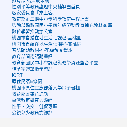
教育部 語文成果網
性別平等教育議題中央輔導團首頁
客家委員會「來上客」
教育部第二期中小學科學教育中程計畫
勞動部編製國民小學四年級勞動教育補充教材35篇
數位學習推動辦公室
桃園市自編在地生活化課程-品桃園
桃園市自編在地生活化課程-賞桃園
客語輔助教材-小花sefaˊeˋ繪本
教育部閩南語動畫網
教育部國民中小學課程與教學資源整合平臺
標準字體筆順學習網
ICRT
原住民語E樂園
桃園市原住民族部落大學電子書櫃
教育部紫錐花運動
臺灣教育研究資源網
性平、交安、健促專區
公視兒少教育資源網
:::