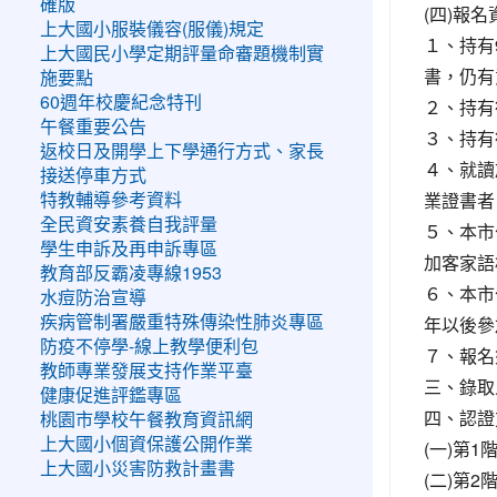
確版
(四)報
上大國小服裝儀容(服儀)規定
１、持有
上大國民小學定期評量命審題機制實
書，仍有
施要點
60週年校慶紀念特刊
２、持有
午餐重要公告
３、持有
返校日及開學上下學通行方式、家長
４、就讀
接送停車方式
業證書者
特教輔導參考資料
全民資安素養自我評量
５、本市
學生申訴及再申訴專區
加客家語
教育部反霸凌專線1953
６、本市
水痘防治宣導
年以後參
疾病管制署嚴重特殊傳染性肺炎專區
防疫不停學-線上教學便利包
７、報名
教師專業發展支持作業平臺
三、錄取
健康促進評鑑專區
四、認證
桃園市學校午餐教育資訊網
上大國小個資保護公開作業
(一)第
上大國小災害防救計畫書
(二)第