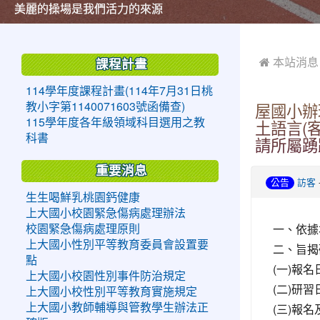
美麗的操場是我們活力的來源
美麗的操場是我們活力的來源
煥然一新的小司令台
煥然一新的小司令台
富含桃園埤塘田園風光意象的中廊
富含桃園埤塘田園風光意象的中廊
嶄新的中庭廣場
嶄新的中庭廣場
水生池生生不息
水生池生生不息
:::
:::
 本站消息
課程計畫
114學年度課程計畫(114年7月31日桃
教小字第1140071603號函備查)
屋國小辦
115學年度各年級領域科目選用之教
土語言(
科書
請所屬踴
重要消息
公告
訪客
生生喝鮮乳桃園鈣健康
上大國小校園緊急傷病處理辦法
一、依據
校園緊急傷病處理原則
上大國小性別平等教育委員會設置要
二、旨揭
點
(一)報名
上大國小校園性別事件防治規定
(二)研習
上大國小校性別平等教育實施規定
(三)報
上大國小教師輔導與管教學生辦法正