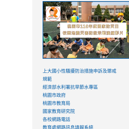
link
link
link
link
to
to
to
to
https://sites.google.com/stes.tyc.ed
https://drive.google.com/file/d/1AXdr
https://youtu.be/jJOMVWY3-
https://drive.google.com/file/d/1AXdr
usp=sharing
8M
usp=sharing
link
link
to
to
link
上大國小性騷擾防治措施
申訴及懲戒
https://www.youtube.com/watch?
https://www.youtube.com/watch?
to
規範
v=hC_gdZndU9s
v=hC_gdZndU9s
https://www.youtube.com/watch?
經濟部水利署抗旱節水專區
v=mfpNykQ0g4M
桃園市政府
桃園市教育局
國家教育研究院
各校網路電話
教育處網路訊息填報系統