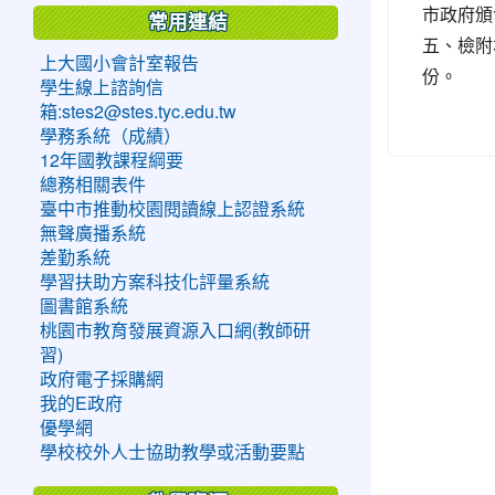
市政府頒
常用連結
五、檢附
上大國小會計室報告
份。
學生線上諮詢信
箱:stes2@stes.tyc.edu.tw
學務系統（成績）
12年國教課程綱要
總務相關表件
臺中市推動校園閱讀線上認證系統
無聲廣播系統
差勤系統
學習扶助方案科技化評量系統
圖書館系統
桃園市教育發展資源入口網(教師研
習)
政府電子採購網
我的E政府
優學網
學校校外人士協助教學或活動要點