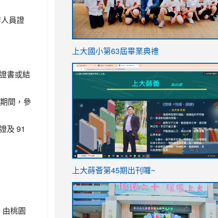
作人員證
link
上大國小第63屆畢業典禮
to
link
證書或結
https://sites.google.com/stes.t
to
https://sites.google.com/stes.tyc.ed
職期間，參
及 91
ink
link
上大蒔薈第45期出刊囉~
to
to
https://sites.google.com/stes.tyc.ed
https://sites.google.com/stes.t
，由桃園