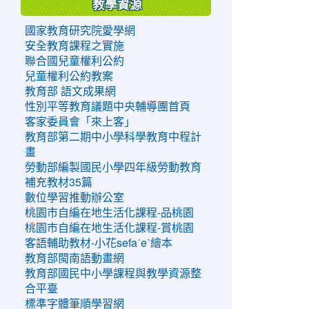
教學資源
國家教育研究院愛學網
安全教育課程之實施
聯合國兒童權利公約
兒童權利公約教案
教育部 語文成果網
性別平等教育議題中央輔導團首頁
客家委員會「來上客」
教育部第二期中小學科學教育中程計
畫
勞動部編製國民小學四年級勞動教育
補充教材35篇
數位學習推動辦公室
桃園市自編在地生活化課程-品桃園
桃園市自編在地生活化課程-賞桃園
客語輔助教材-小花sefaˊeˋ繪本
教育部閩南語動畫網
教育部國民中小學課程與教學資源整
合平臺
標準字體筆順學習網