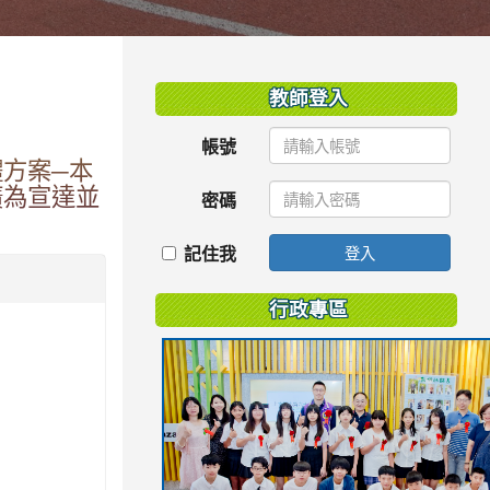
:::
教師登入
帳號
體方案─本
廣為宣達並
密碼
記住我
登入
行政專區