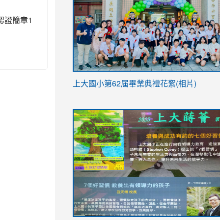
認證簡章1
link
上大國小第62屆畢
業典禮花絮(相片)
to
link
link
https://drive.google.com/file/d/1I-
to
to
YfDQppRvyMk686kIw6SBbssEIZ6WnT/vi
https://drive.google.com/file/d/1I-
https://sites.google.com/stes.tyc.ed
usp=sharing
YfDQppRvyMk686kIw6SBbssEIZ6WnT/vi
usp=sharing