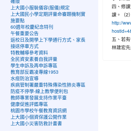
確版
四、修課
上大國小服裝儀容(服儀)規定
課。（2
上大國民小學定期評量命審題機制實
施要點
http://w
60週年校慶紀念特刊
hostid=4
午餐重要公告
五、若有
返校日及開學上下學通行方式、家長
接送停車方式
林建宏先生
特教輔導參考資料
全民資安素養自我評量
學生申訴及再申訴專區
教育部反霸凌專線1953
水痘防治宣導
疾病管制署嚴重特殊傳染性肺炎專區
防疫不停學-線上教學便利包
教師專業發展支持作業平臺
健康促進評鑑專區
桃園市學校午餐教育資訊網
上大國小個資保護公開作業
上大國小災害防救計畫書