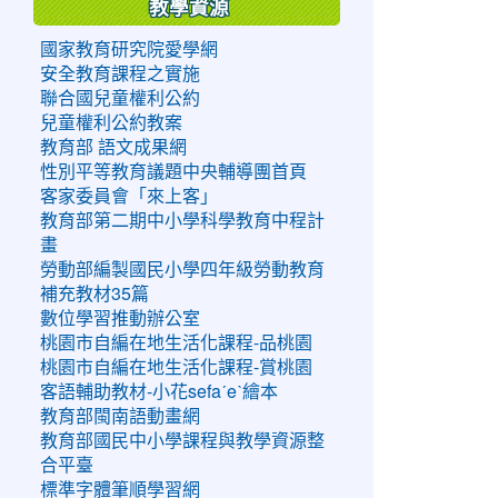
教學資源
國家教育研究院愛學網
安全教育課程之實施
聯合國兒童權利公約
兒童權利公約教案
教育部 語文成果網
性別平等教育議題中央輔導團首頁
客家委員會「來上客」
教育部第二期中小學科學教育中程計
畫
勞動部編製國民小學四年級勞動教育
補充教材35篇
數位學習推動辦公室
桃園市自編在地生活化課程-品桃園
桃園市自編在地生活化課程-賞桃園
客語輔助教材-小花sefaˊeˋ繪本
教育部閩南語動畫網
教育部國民中小學課程與教學資源整
合平臺
標準字體筆順學習網