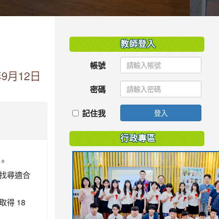
:::
教師登入
帳號
9月12日
密碼
記住我
登入
行政專區
理。
找尋適合
得 18