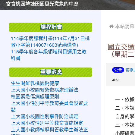
美麗的操場是我們活力的來源
美麗的操場是我們活力的來源
煥然一新的小司令台
煥然一新的小司令台
富含桃園埤塘田園風光意象的中廊
富含桃園埤塘田園風光意象的中廊
嶄新的中庭廣場
嶄新的中庭廣場
水生池生生不息
水生池生生不息
:::
:::
 本站消息
課程計畫
114學年度課程計畫(114年7月31日桃
教小字第1140071603號函備查)
國立交通
115學年度各年級領域科目選用之教
（星期二
科書
公告
輔導
重要消息
489
生生喝鮮乳桃園鈣健康
上大國小校園緊急傷病處理辦法
校園緊急傷病處理原則
一、依據國
上大國小性別平等教育委員會設置要
二、本課
點
自身的學
上大國小校園性別事件防治規定
上大國小校性別平等教育實施規定
三、本課
上大國小教師輔導與管教學生辦法正
小時研習