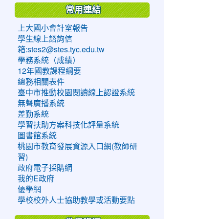
常用連結
上大國小會計室報告
學生線上諮詢信
箱:stes2@stes.tyc.edu.tw
學務系統（成績）
12年國教課程綱要
總務相關表件
臺中市推動校園閱讀線上認證系統
無聲廣播系統
差勤系統
學習扶助方案科技化評量系統
圖書館系統
桃園市教育發展資源入口網(教師研
習)
政府電子採購網
我的E政府
優學網
學校校外人士協助教學或活動要點