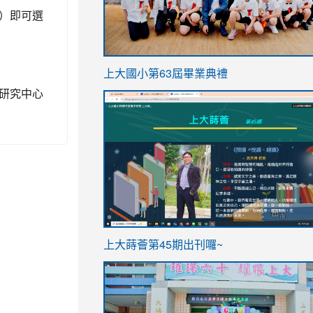
）即可選
link
上大國小第63屆畢業典禮
to
研究中心
link
https://sites.google.com/stes.t
to
https://sites.google.com/stes.tyc.ed
ink
link
上大蒔薈第45期出刊囉~
to
to
https://sites.google.com/stes.tyc.ed
https://sites.google.com/stes.t