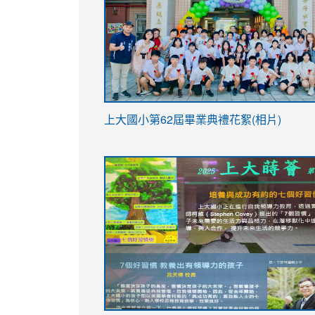
link
上大國小第62屆畢
業典禮花絮(相片)
to
link
link
https://drive.google.com/file/d/1I-
to
to
YfDQppRvyMk686kIw6SBbssEIZ6WnT/vi
https://drive.google.com/file/d/1I-
https://sites.google.com/stes.tyc.ed
usp=sharing
YfDQppRvyMk686kIw6SBbssEIZ6WnT/vi
usp=sharing