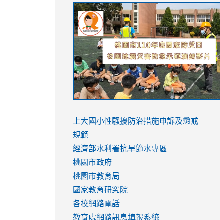
link
link
link
link
to
to
to
to
https://sites.google.com/stes.tyc.ed
https://drive.google.com/file/d/1AXdr
https://youtu.be/jJOMVWY3-
https://drive.google.com/file/d/1AXdr
usp=sharing
8M
usp=sharing
link
link
to
to
link
上大國小性騷擾防治措施
申訴及懲戒
https://www.youtube.com/watch?
https://www.youtube.com/watch?
to
規範
v=hC_gdZndU9s
v=hC_gdZndU9s
https://www.youtube.com/watch?
經濟部水利署抗旱節水專區
v=mfpNykQ0g4M
桃園市政府
桃園市教育局
國家教育研究院
各校網路電話
教育處網路訊息填報系統