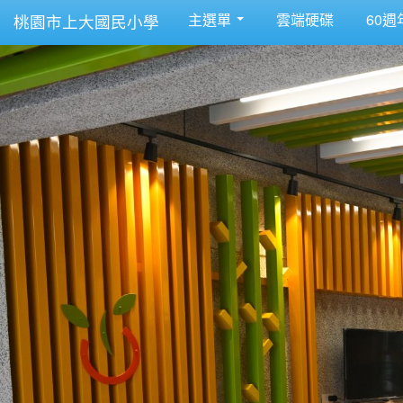
主選單
雲端硬碟
60週
桃園市上大國民小學