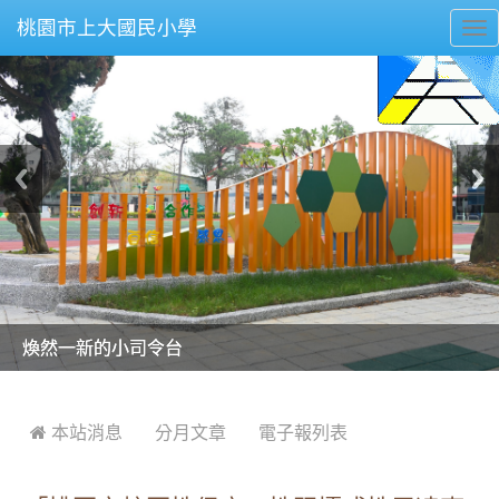
桃園市上大國民小學
To
nav
美麗的操場是我們活力的來源
美麗的操場是我們活力的來源
煥然一新的小司令台
煥然一新的小司令台
富含桃園埤塘田園風光意象的中廊
富含桃園埤塘田園風光意象的中廊
嶄新的中庭廣場
嶄新的中庭廣場
水生池生生不息
水生池生生不息
:::
 本站消息
分月文章
電子報列表