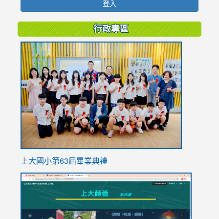
登入
行政專區
link
to
https://
上大國小第63屆畢業典禮
link
link
to
to
https://sites.google.com/stes.tyc.edu.tw/113school
https