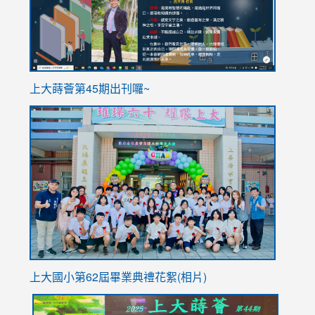
ink
上大蒔薈第45期出刊囉~
to
link
https://sites.google.com/stes.tyc.edu.tw/113school
to
https://
YfDQpp
usp=sha
上大國小第62屆畢
業典禮花絮(相片)
link
link
link
link
link