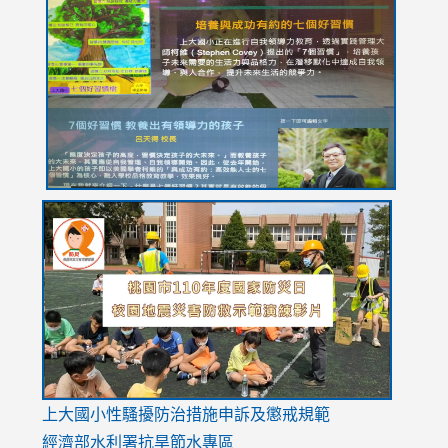
to
to
to
to
to
https://drive.google.com/file/d/1I-
https://sites.google.com/stes.tyc.edu.tw/113school
https:
https:
https:
YfDQppRvyMk686kIw6SBbssEIZ6WnT/view?
usp=sh
8M
usp=sharing
link
link
link
to
to
to
https://drive.google.com/file/d/1AXdrxzgdGrHK7k94y0
https:/
https:/
usp=sharing
v=hC_g
v=hC_g
link
上大國小性騷擾防治措施
申訴及懲戒規範
to
經濟部水利署抗旱節水專區