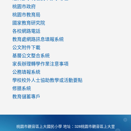
https://www.youtube.com/watch?
桃園市政府
v=mfpNykQ0g4M
桃園市教育局
國家教育研究院
各校網路電話
教育處網路訊息填報系統
公文附件下載
基層公文整合系統
家長辦理轉學作業注意事項
公務填報系統
學校校外人士協助教學或活動要點
修膳系統
教育儲蓄專戶
桃園市觀音區上大國民小學 地址：328桃園市觀音區上大里