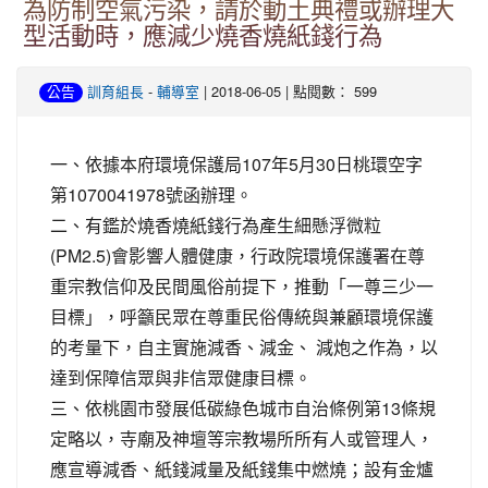
為防制空氣污染，請於動土典禮或辦理大
型活動時，應減少燒香燒紙錢行為
-
| 2018-06-05 | 點閱數： 599
公告
訓育組長
輔導室
一、依據本府環境保護局107年5月30日桃環空字
第1070041978號函辦理。
二、有鑑於燒香燒紙錢行為產生細懸浮微粒
(PM2.5)會影響人體健康，行政院環境保護署在尊
重宗教信仰及民間風俗前提下，推動「一尊三少一
目標」，呼籲民眾在尊重民俗傳統與兼顧環境保護
的考量下，自主實施減香、減金、 減炮之作為，以
達到保障信眾與非信眾健康目標。
三、依桃園市發展低碳綠色城市自治條例第13條規
定略以，寺廟及神壇等宗教場所所有人或管理人，
應宣導減香、紙錢減量及紙錢集中燃燒；設有金爐