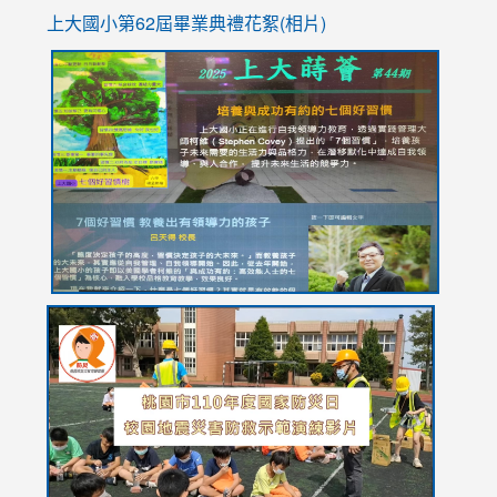
上大國小第62屆畢
業典禮花絮(相片)
link
link
link
link
link
to
to
to
to
to
https://drive.google.com/file/d/1I-
https://sites.google.com/stes.tyc.edu.tw/113school
https:
https:
https:
YfDQppRvyMk686kIw6SBbssEIZ6WnT/view?
usp=sh
8M
usp=sharing
link
link
link
to
to
to
https://drive.google.com/file/d/1AXdrxzgdGrHK7k94y0
https:/
https:/
usp=sharing
v=hC_g
v=hC_g