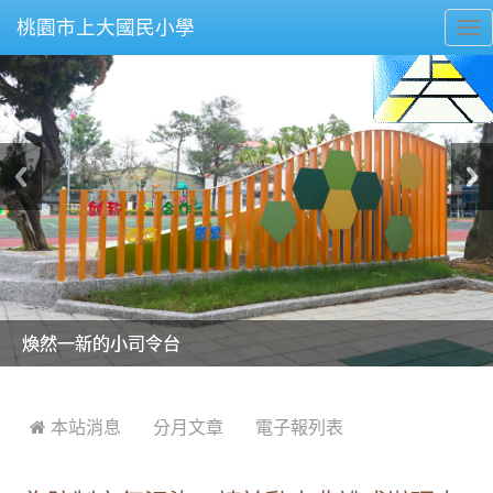
桃園市上大國民小學
To
nav
美麗的操場是我們活力的來源
美麗的操場是我們活力的來源
煥然一新的小司令台
煥然一新的小司令台
富含桃園埤塘田園風光意象的中廊
富含桃園埤塘田園風光意象的中廊
嶄新的中庭廣場
嶄新的中庭廣場
水生池生生不息
水生池生生不息
:::
 本站消息
分月文章
電子報列表