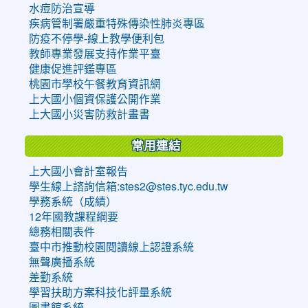
水痘防治宣導
疾病管制署嚴重特殊傳染性肺炎專區
防疫不停學-線上教學便利包
教師專業發展支持作業平臺
健康促進評鑑專區
桃園市學校午餐教育資訊網
上大國小個資保護公開作業
上大國小災害防救計畫書
常用連結
上大國小會計室報告
學生線上諮詢信箱:stes2@stes.tyc.edu.tw
學務系統（成績）
12年國教課程綱要
總務相關表件
臺中市推動校園閱讀線上認證系統
無聲廣播系統
差勤系統
學習扶助方案科技化評量系統
圖書館系統