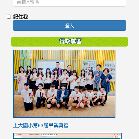
記住我
登入
行政專區
link
to
https://
上大國小第63屆畢業典禮
link
link