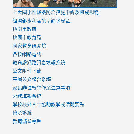
link
上大國小性騷擾防治措施
申訴及懲戒規範
to
經濟部水利署抗旱節水專區
https://www.youtube.com/watch?
桃園市政府
v=mfpNykQ0g4M
桃園市教育局
國家教育研究院
各校網路電話
教育處網路訊息填報系統
公文附件下載
基層公文整合系統
家長辦理轉學作業注意事項
公務填報系統
學校校外人士協助教學或活動要點
修膳系統
教育儲蓄專戶