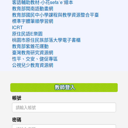
客語輔助教材-小花sefaˊeˋ繪本
教育部閩南語動畫網
教育部國民中小學課程與教學資源整合平臺
標準字體筆順學習網
ICRT
原住民語E樂園
桃園市原住民族部落大學電子書櫃
教育部紫錐花運動
臺灣教育研究資源網
性平、交安、健促專區
公視兒少教育資源網
:::
教師登入
帳號
密碼