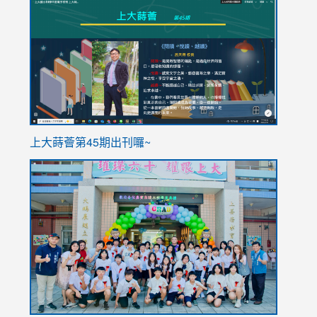
to
to
https://sites.google.com/stes.tyc.edu.tw/113school
https
ink
上大蒔薈第45期出刊囉~
to
link
https://sites.google.com/stes.tyc.edu.tw/113school
to
https://
YfDQpp
usp=sha