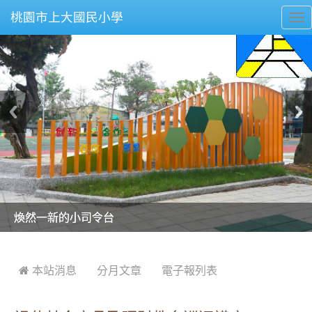
桃園市上大國民小學
To
nav
美麗的操場是我們活力的來源
美麗的操場是我們活力的來源
煥然一新的小司令台
煥然一新的小司令台
富含桃園埤塘田園風光意象的中廊
富含桃園埤塘田園風光意象的中廊
嶄新的中庭廣場
嶄新的中庭廣場
水生池生生不息
水生池生生不息
:::
 本站消息
分月文章
電子報列表