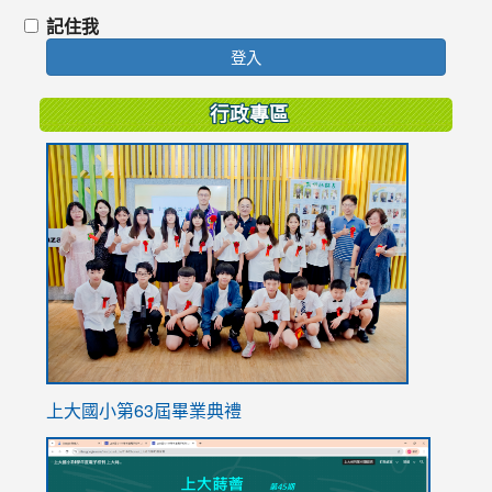
記住我
登入
行政專區
link
to
https://
上大國小第63屆畢業典禮
link
link
to
to