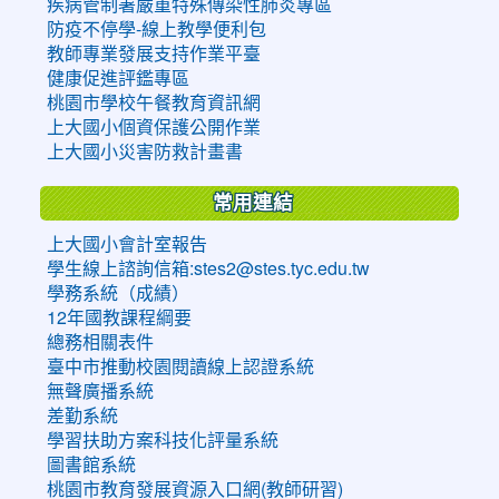
疾病管制署嚴重特殊傳染性肺炎專區
防疫不停學-線上教學便利包
教師專業發展支持作業平臺
健康促進評鑑專區
桃園市學校午餐教育資訊網
上大國小個資保護公開作業
上大國小災害防救計畫書
常用連結
上大國小會計室報告
學生線上諮詢信箱:stes2@stes.tyc.edu.tw
學務系統（成績）
12年國教課程綱要
總務相關表件
臺中市推動校園閱讀線上認證系統
無聲廣播系統
差勤系統
學習扶助方案科技化評量系統
圖書館系統
桃園市教育發展資源入口網(教師研習)