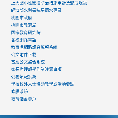
link
上大國小性騷擾防治措施
申訴及懲戒規範
to
經濟部水利署抗旱節水專區
https://www.youtube.com/watch?
桃園市政府
v=mfpNykQ0g4M
桃園市教育局
國家教育研究院
各校網路電話
教育處網路訊息填報系統
公文附件下載
基層公文整合系統
家長辦理轉學作業注意事項
公務填報系統
學校校外人士協助教學或活動要點
修膳系統
教育儲蓄專戶