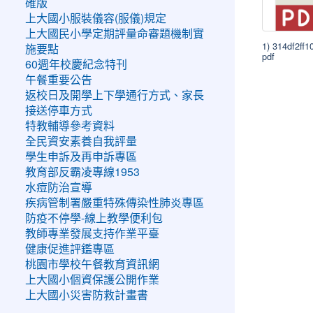
確版
上大國小服裝儀容(服儀)規定
上大國民小學定期評量命審題機制實
1) 314df2ff1
施要點
pdf
60週年校慶紀念特刊
午餐重要公告
返校日及開學上下學通行方式、家長
接送停車方式
特教輔導參考資料
全民資安素養自我評量
學生申訴及再申訴專區
教育部反霸凌專線1953
水痘防治宣導
疾病管制署嚴重特殊傳染性肺炎專區
防疫不停學-線上教學便利包
教師專業發展支持作業平臺
健康促進評鑑專區
桃園市學校午餐教育資訊網
上大國小個資保護公開作業
上大國小災害防救計畫書