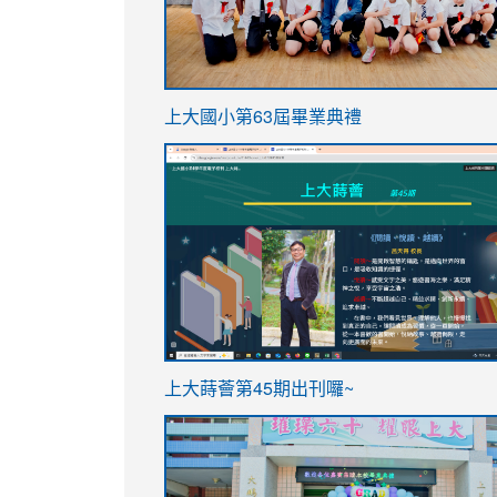
link
上大國小第63屆畢業典禮
to
link
https://sites.google.com/stes.t
to
https://sites.google.com/stes.tyc.ed
ink
link
上大蒔薈第45期出刊囉~
to
to
https://sites.google.com/stes.tyc.ed
https://sites.google.com/stes.t