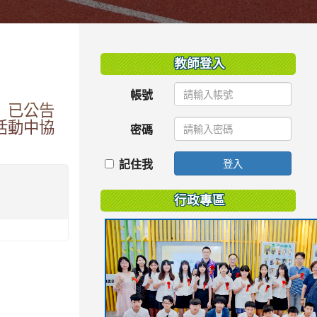
:::
教師登入
帳號
」已公告
活動中協
密碼
記住我
登入
行政專區