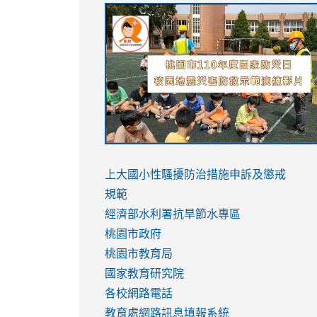
link
link
link
link
to
to
to
to
https://sites.google.com/stes.tyc.ed
https://drive.google.com/file/d/1AXdr
https://youtu.be/jJOMVWY3-
https://drive.google.com/file/d/1AXdr
usp=sharing
8M
usp=sharing
link
link
to
to
link
上大國小性騷擾防治措施
申訴及懲戒
https://www.youtube.com/watch?
https://www.youtube.com/watch?
to
規範
v=hC_gdZndU9s
v=hC_gdZndU9s
https://www.youtube.com/watch?
經濟部水利署抗旱節水專區
v=mfpNykQ0g4M
桃園市政府
桃園市教育局
國家教育研究院
各校網路電話
教育處網路訊息填報系統