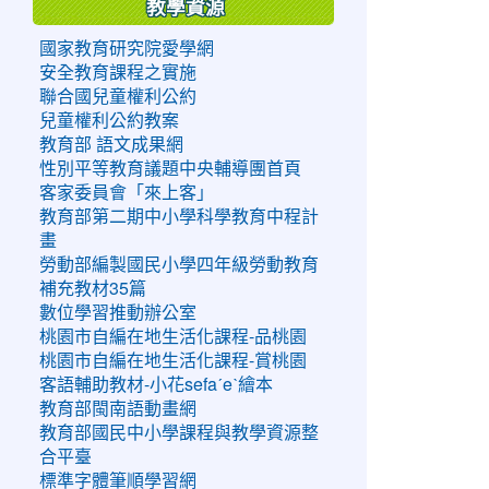
教學資源
國家教育研究院愛學網
安全教育課程之實施
聯合國兒童權利公約
兒童權利公約教案
教育部 語文成果網
性別平等教育議題中央輔導團首頁
客家委員會「來上客」
教育部第二期中小學科學教育中程計
畫
勞動部編製國民小學四年級勞動教育
補充教材35篇
數位學習推動辦公室
桃園市自編在地生活化課程-品桃園
桃園市自編在地生活化課程-賞桃園
客語輔助教材-小花sefaˊeˋ繪本
教育部閩南語動畫網
教育部國民中小學課程與教學資源整
合平臺
標準字體筆順學習網