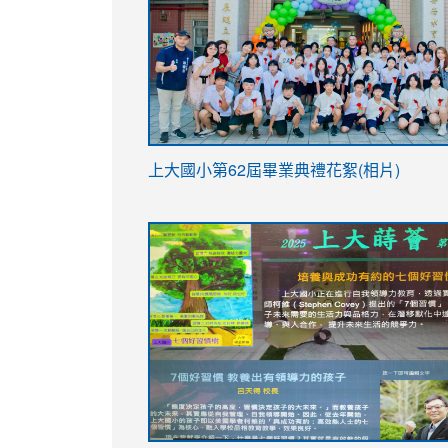
link
上大國小第62屆畢
業典禮花絮(相片)
to
link
link
https://drive.google.com/file/d/1I-
to
to
YfDQppRvyMk686kIw6SBbssEIZ6WnT/vi
https://drive.google.com/file/d/1I-
https://sites.google.com/stes.tyc.ed
usp=sharing
YfDQppRvyMk686kIw6SBbssEIZ6WnT/vi
usp=sharing