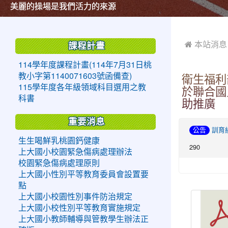
美麗的操場是我們活力的來源
美麗的操場是我們活力的來源
煥然一新的小司令台
煥然一新的小司令台
富含桃園埤塘田園風光意象的中廊
富含桃園埤塘田園風光意象的中廊
嶄新的中庭廣場
嶄新的中庭廣場
水生池生生不息
水生池生生不息
:::
:::
 本站消息
課程計畫
114學年度課程計畫(114年7月31日桃
教小字第1140071603號函備查)
衛生福利
115學年度各年級領域科目選用之教
於聯合國
科書
助推廣
重要消息
公告
訓育
生生喝鮮乳桃園鈣健康
290
上大國小校園緊急傷病處理辦法
校園緊急傷病處理原則
上大國小性別平等教育委員會設置要
點
上大國小校園性別事件防治規定
上大國小校性別平等教育實施規定
上大國小教師輔導與管教學生辦法正