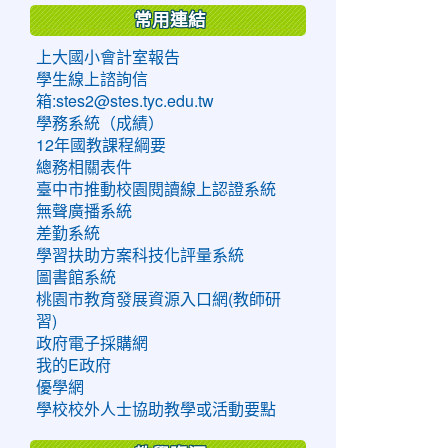
常用連結
上大國小會計室報告
學生線上諮詢信
箱:stes2@stes.tyc.edu.tw
學務系統（成績）
12年國教課程綱要
總務相關表件
臺中市推動校園閱讀線上認證系統
無聲廣播系統
差勤系統
學習扶助方案科技化評量系統
圖書館系統
桃園市教育發展資源入口網(教師研
習)
政府電子採購網
我的E政府
優學網
學校校外人士協助教學或活動要點