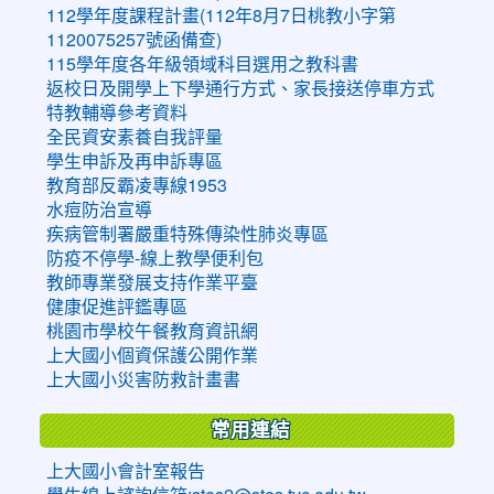
112學年度課程計畫(112年8月7日桃教小字第
1120075257號函備查)
115學年度各年級領域科目選用之教科書
返校日及開學上下學通行方式、家長接送停車方式
特教輔導參考資料
全民資安素養自我評量
學生申訴及再申訴專區
教育部反霸凌專線1953
水痘防治宣導
疾病管制署嚴重特殊傳染性肺炎專區
防疫不停學-線上教學便利包
教師專業發展支持作業平臺
健康促進評鑑專區
桃園市學校午餐教育資訊網
上大國小個資保護公開作業
上大國小災害防救計畫書
常用連結
上大國小會計室報告