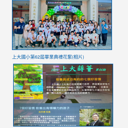
https://
YfDQpp
usp=sha
上大國小第62屆畢
業典禮花絮(相片)
link
link
link
link
link
to
to
to
to
to
https://drive.google.com/file/d/1I-
https://sites.google.com/stes.tyc.edu.tw/113school
https:
https:
https:
YfDQppRvyMk686kIw6SBbssEIZ6WnT/view?
usp=sh
8M
usp=sharing