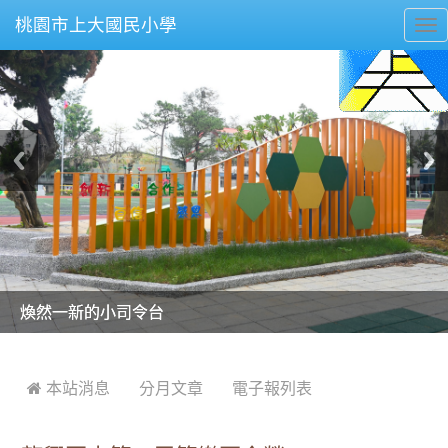
桃園市上大國民小學
To
nav
美麗的操場是我們活力的來源
美麗的操場是我們活力的來源
煥然一新的小司令台
煥然一新的小司令台
富含桃園埤塘田園風光意象的中廊
富含桃園埤塘田園風光意象的中廊
嶄新的中庭廣場
嶄新的中庭廣場
水生池生生不息
水生池生生不息
:::
 本站消息
分月文章
電子報列表