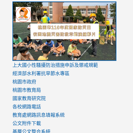
link
link
link
to
to
to
https://drive.google.com/file/d/1AXdrxzgdGrHK7k94y0
https:/
https:/
usp=sharing
v=hC_g
v=hC_g
link
上大國小性騷擾防治措施
申訴及懲戒規範
to
經濟部水利署抗旱節水專區
https://www.youtube.com/watch?
桃園市政府
v=mfpNykQ0g4M
桃園市教育局
國家教育研究院
各校網路電話
教育處網路訊息填報系統
公文附件下載
基層公文整合系統