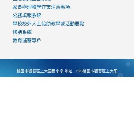
家長辦理轉學作業注意事項
公務填報系統
學校校外人士協助教學或活動要點
修膳系統
教育儲蓄專戶
桃園市觀音區上大國民小學 地址：328桃園市觀音區上大里
大湖路1段540號 電話:03-4901174 傳真:03-4900781 Desing
by
Zyinfo