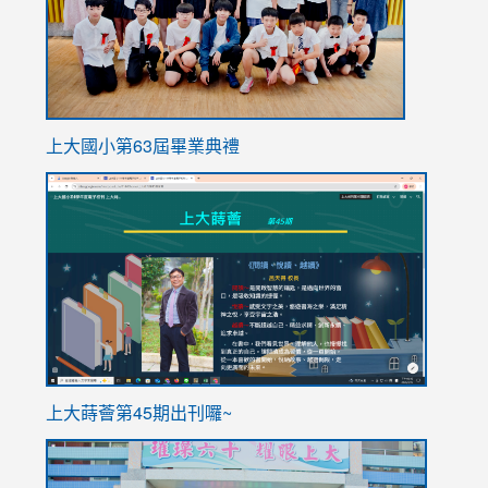
上大國小第63屆畢業典禮
link
link
to
to
https://sites.google.com/stes.tyc.edu.tw/113school
https
ink
上大蒔薈第45期出刊囉~
to
link
https://sites.google.com/stes.tyc.edu.tw/113school
to