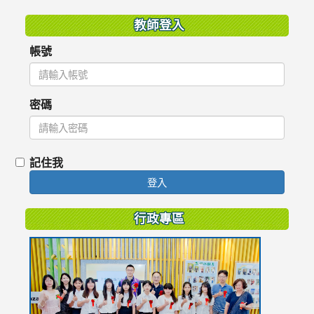
教師登入
帳號
密碼
記住我
登入
行政專區
link
to
https://