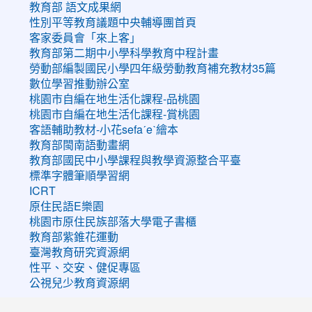
教育部 語文成果網
性別平等教育議題中央輔導團首頁
客家委員會「來上客」
教育部第二期中小學科學教育中程計畫
勞動部編製國民小學四年級勞動教育補充教材35篇
數位學習推動辦公室
桃園市自編在地生活化課程-品桃園
桃園市自編在地生活化課程-賞桃園
客語輔助教材-小花sefaˊeˋ繪本
教育部閩南語動畫網
教育部國民中小學課程與教學資源整合平臺
標準字體筆順學習網
ICRT
原住民語E樂園
桃園市原住民族部落大學電子書櫃
教育部紫錐花運動
臺灣教育研究資源網
性平、交安、健促專區
公視兒少教育資源網
:::