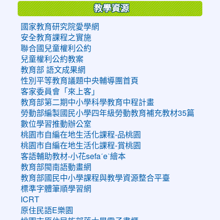
教學資源
國家教育研究院愛學網
安全教育課程之實施
聯合國兒童權利公約
兒童權利公約教案
教育部 語文成果網
性別平等教育議題中央輔導團首頁
客家委員會「來上客」
教育部第二期中小學科學教育中程計畫
勞動部編製國民小學四年級勞動教育補充教材35篇
數位學習推動辦公室
桃園市自編在地生活化課程-品桃園
桃園市自編在地生活化課程-賞桃園
客語輔助教材-小花sefaˊeˋ繪本
教育部閩南語動畫網
教育部國民中小學課程與教學資源整合平臺
標準字體筆順學習網
ICRT
原住民語E樂園