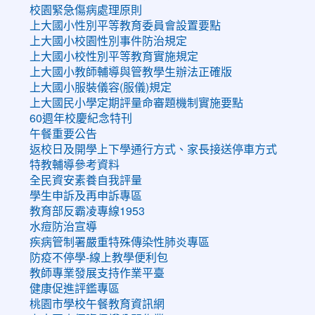
校園緊急傷病處理原則
上大國小性別平等教育委員會設置要點
上大國小校園性別事件防治規定
上大國小校性別平等教育實施規定
上大國小教師輔導與管教學生辦法正確版
上大國小服裝儀容(服儀)規定
上大國民小學定期評量命審題機制實施要點
60週年校慶紀念特刊
午餐重要公告
返校日及開學上下學通行方式、家長接送停車方式
特教輔導參考資料
全民資安素養自我評量
學生申訴及再申訴專區
教育部反霸凌專線1953
水痘防治宣導
疾病管制署嚴重特殊傳染性肺炎專區
防疫不停學-線上教學便利包
教師專業發展支持作業平臺
健康促進評鑑專區
桃園市學校午餐教育資訊網