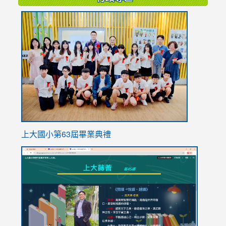
link
to
https://
上大國小第63屆畢業典禮
link
link
to
to
https://sites.google.com/stes.tyc.edu.tw/113school
https