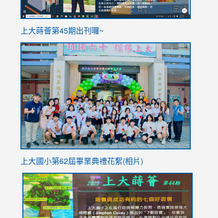
ink
上大蒔薈第45期出刊囉~
to
link
https://sites.google.com/stes.tyc.edu.tw/113school
to
https://
YfDQpp
usp=sha
上大國小第62屆畢
業典禮花絮(相片)
link
link
link
link
link
to
to
to
to
to
https://drive.google.com/file/d/1I-
https://sites.google.com/stes.tyc.edu.tw/113school
https:
https:
https: