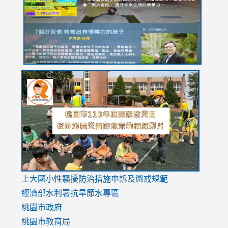
YfDQppRvyMk686kIw6SBbssEIZ6WnT/view?
usp=sh
8M
usp=sharing
link
link
link
to
to
to
https://drive.google.com/file/d/1AXdrxzgdGrHK7k94y0
https:/
https:/
usp=sharing
v=hC_g
v=hC_g
link
上大國小性騷擾防治措施
申訴及懲戒規範
to
經濟部水利署抗旱節水專區
https://www.youtube.com/watch?
桃園市政府
v=mfpNykQ0g4M
桃園市教育局