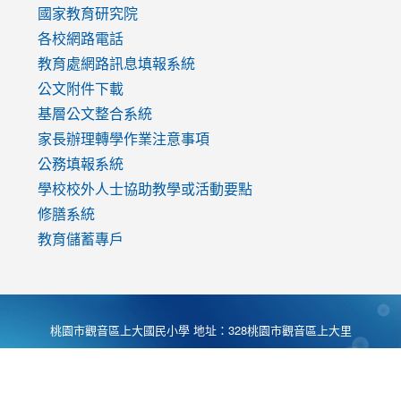
國家教育研究院
各校網路電話
教育處網路訊息填報系統
公文附件下載
基層公文整合系統
家長辦理轉學作業注意事項
公務填報系統
學校校外人士協助教學或活動要點
修膳系統
教育儲蓄專戶
桃園市觀音區上大國民小學 地址：328桃園市觀音區上大里
大湖路1段540號 電話:03-4901174 傳真:03-4900781 Desing
by
Zyinfo