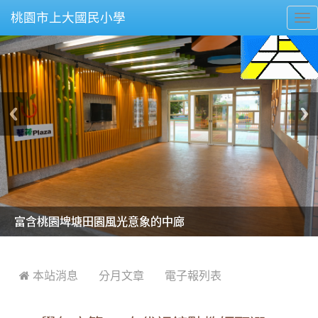
桃園市上大國民小學
To
nav
美麗的操場是我們活力的來源
美麗的操場是我們活力的來源
煥然一新的小司令台
煥然一新的小司令台
富含桃園埤塘田園風光意象的中廊
富含桃園埤塘田園風光意象的中廊
嶄新的中庭廣場
嶄新的中庭廣場
水生池生生不息
水生池生生不息
:::
 本站消息
分月文章
電子報列表