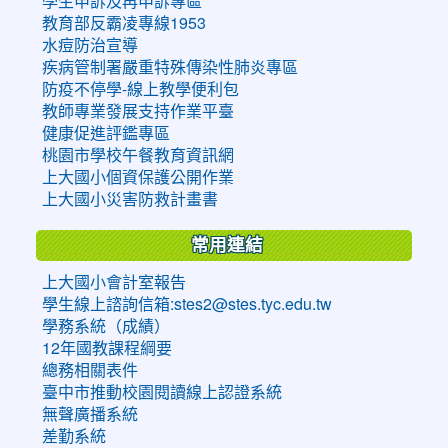
學生申訴及再申訴專區
教育部反霸凌專線1953
水痘防治宣導
疾病管制署嚴重特殊傳染性肺炎專區
防疫不停學-線上教學便利包
教師專業發展支持作業平臺
健康促進評鑑專區
桃園市學校午餐教育資訊網
上大國小個資保護公開作業
上大國小災害防救計畫書
常用連結
上大國小會計室報告
學生線上諮詢信箱:stes2@stes.tyc.edu.tw
學務系統（成績）
12年國教課程綱要
總務相關表件
臺中市推動校園閱讀線上認證系統
無聲廣播系統
差勤系統