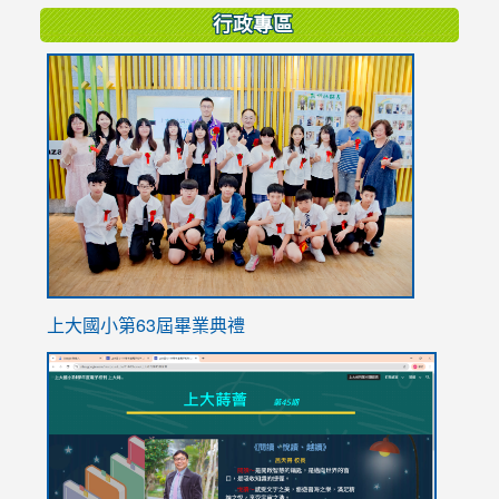
行政專區
link
to
https://
上大國小第63屆畢業典禮
link
link
to
to
https://sites.google.com/stes.tyc.edu.tw/113school
https