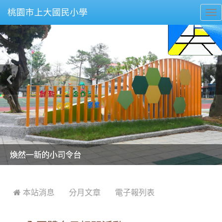
桃園市上大國民小學
To
nav
美麗的操場是我們活力的來源
美麗的操場是我們活力的來源
煥然一新的小司令台
煥然一新的小司令台
富含桃園埤塘田園風光意象的中廊
富含桃園埤塘田園風光意象的中廊
嶄新的中庭廣場
嶄新的中庭廣場
水生池生生不息
水生池生生不息
:::
 本站消息
分月文章
電子報列表