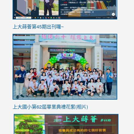
ink
上大蒔薈第45期出刊囉~
to
link
https://sites.google.com/stes.tyc.edu.tw/113school
to
https://
YfDQpp
usp=sha
上大國小第62屆畢
業典禮花絮(相片)
link
link
link
link
link
to
to
to
to
to