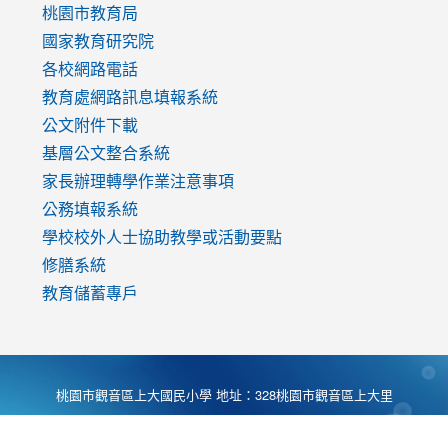
v=mfpNykQ0g4M
桃園市教育局
國家教育研究院
各校網路電話
教育處網路訊息填報系統
公文附件下載
基層公文整合系統
家長辦理轉學作業注意事項
公務填報系統
學校校外人士協助教學或活動要點
修膳系統
教育儲蓄專戶
桃園市觀音區上大國民小學 地址：328桃園市觀音區上大里
大湖路1段540號 電話:03-4901174 傳真:03-4900781 Desing