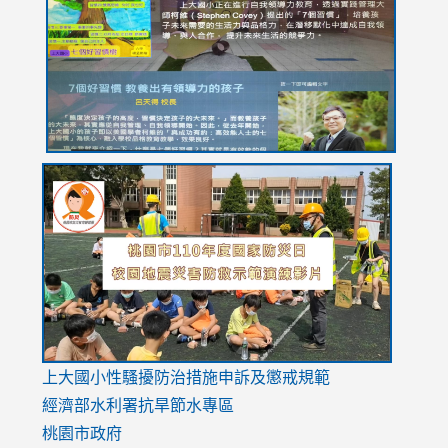
https://drive.google.com/file/d/1I-
https://sites.google.com/stes.tyc.edu.tw/113school
https:
https:
https:
YfDQppRvyMk686kIw6SBbssEIZ6WnT/view?
usp=sh
8M
usp=sharing
link
link
link
to
to
to
https://drive.google.com/file/d/1AXdrxzgdGrHK7k94y0
https:/
https:/
usp=sharing
v=hC_g
v=hC_g
link
上大國小性騷擾防治措施
申訴及懲戒規範
to
經濟部水利署抗旱節水專區
https://www.youtube.com/watch?
桃園市政府