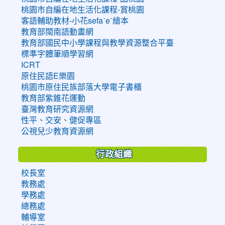
桃園市自編在地生活化課程-賞桃園
客語輔助教材-小花sefaˊeˋ繪本
教育部閩南語動畫網
教育部國民中小學課程與教學資源整合平臺
標準字體筆順學習網
ICRT
原住民語E樂園
桃園市原住民族部落大學電子書櫃
教育部紫錐花運動
臺灣教育研究資源網
性平、交安、健促專區
公視兒少教育資源網
行政組織
校長室
教務處
學務處
總務處
輔導室