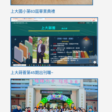
上大國小第63屆畢業典禮
link
link
to
to
https://sites.google.com/stes.tyc.edu.tw/113school
https
ink
上大蒔薈第45期出刊囉~
to
link
https://sites.google.com/stes.tyc.edu.tw/113school
to
https://
YfDQpp
usp=sha