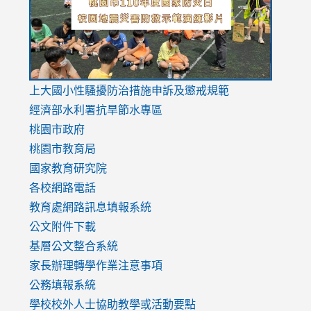
usp=sharing
v=hC_g
v=hC_g
link
上大國小性騷擾防治措施
申訴及懲戒規範
to
經濟部水利署抗旱節水專區
https://www.youtube.com/watch?
桃園市政府
v=mfpNykQ0g4M
桃園市教育局
國家教育研究院
各校網路電話
教育處網路訊息填報系統
公文附件下載
基層公文整合系統
家長辦理轉學作業注意事項
公務填報系統
學校校外人士協助教學或活動要點