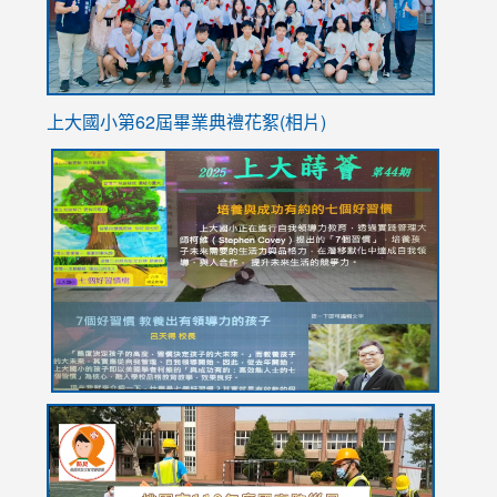
上大國小第62屆畢
業典禮花絮(相片)
link
link
link
link
link
to
to
to
to
to
https://drive.google.com/file/d/1I-
https://sites.google.com/stes.tyc.edu.tw/113school
https:
https:
https:
YfDQppRvyMk686kIw6SBbssEIZ6WnT/view?
usp=sh
8M
usp=sharing
link
link
link
to
to
to
https://drive.google.com/file/d/1AXdrxzgdGrHK7k94y0
https:/
https:/