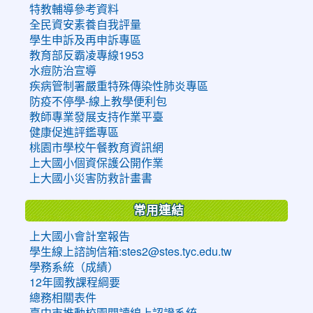
特教輔導參考資料
全民資安素養自我評量
學生申訴及再申訴專區
教育部反霸凌專線1953
水痘防治宣導
疾病管制署嚴重特殊傳染性肺炎專區
防疫不停學-線上教學便利包
教師專業發展支持作業平臺
健康促進評鑑專區
桃園市學校午餐教育資訊網
上大國小個資保護公開作業
上大國小災害防救計畫書
常用連結
上大國小會計室報告
學生線上諮詢信箱:stes2@stes.tyc.edu.tw
學務系統（成績）
12年國教課程綱要
總務相關表件
臺中市推動校園閱讀線上認證系統