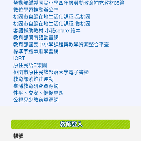
勞動部編製國民小學四年級勞動教育補充教材35篇
數位學習推動辦公室
桃園市自編在地生活化課程-品桃園
桃園市自編在地生活化課程-賞桃園
客語輔助教材-小花sefaˊeˋ繪本
教育部閩南語動畫網
教育部國民中小學課程與教學資源整合平臺
標準字體筆順學習網
ICRT
原住民語E樂園
桃園市原住民族部落大學電子書櫃
教育部紫錐花運動
臺灣教育研究資源網
性平、交安、健促專區
公視兒少教育資源網
:::
教師登入
帳號