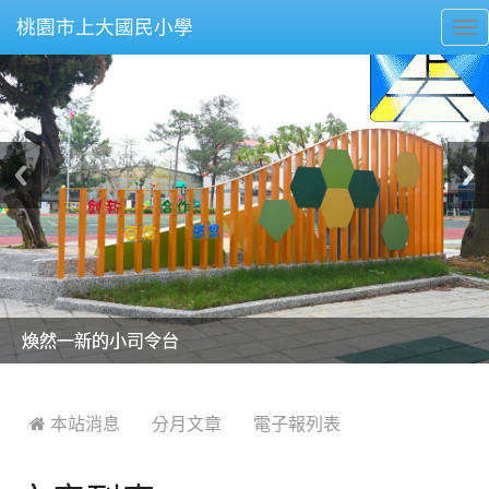
桃園市上大國民小學
To
nav
美麗的操場是我們活力的來源
美麗的操場是我們活力的來源
煥然一新的小司令台
煥然一新的小司令台
富含桃園埤塘田園風光意象的中廊
富含桃園埤塘田園風光意象的中廊
嶄新的中庭廣場
嶄新的中庭廣場
水生池生生不息
水生池生生不息
:::
 本站消息
分月文章
電子報列表