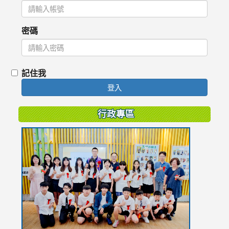
密碼
記住我
登入
行政專區
link
to
https://