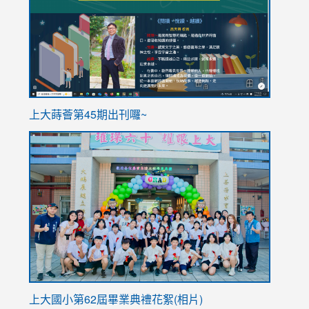
https://sites.google.com/stes.tyc.edu.tw/113school
https
ink
上大蒔薈第45期出刊囉~
to
link
https://sites.google.com/stes.tyc.edu.tw/113school
to
https://
YfDQpp
usp=sha
上大國小第62屆畢
業典禮花絮(相片)