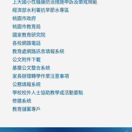
link
上大國小性騷擾防治措施
申訴及懲戒規範
to
經濟部水利署抗旱節水專區
https://www.youtube.com/watch?
桃園市政府
v=mfpNykQ0g4M
桃園市教育局
國家教育研究院
各校網路電話
教育處網路訊息填報系統
公文附件下載
基層公文整合系統
家長辦理轉學作業注意事項
公務填報系統
學校校外人士協助教學或活動要點
修膳系統
教育儲蓄專戶