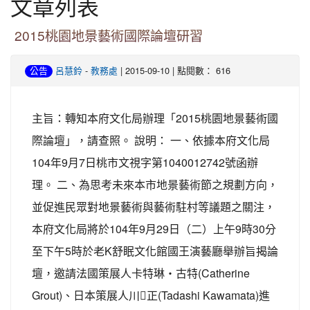
文章列表
2015桃園地景藝術國際論壇研習
-
| 2015-09-10 | 點閱數： 616
公告
呂慧鈴
教務處
主旨：轉知本府文化局辦理「2015桃園地景藝術國
際論壇」，請查照。 說明： 一、依據本府文化局
104年9月7日桃市文視字第1040012742號函辦
理。 二、為思考未來本市地景藝術節之規劃方向，
並促進民眾對地景藝術與藝術駐村等議題之關注，
本府文化局將於104年9月29日（二）上午9時30分
至下午5時於老K舒眠文化館國王演藝廳舉辦旨揭論
壇，邀請法國策展人卡特琳‧古特(Catherine
Grout)、日本策展人川正(Tadashi Kawamata)進