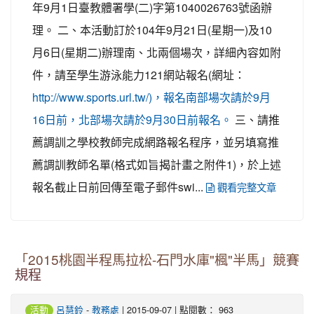
年9月1日臺教體署學(二)字第1040026763號函辦
理。 二、本活動訂於104年9月21日(星期一)及10
月6日(星期二)辦理南、北兩個場次，詳細內容如附
件，請至學生游泳能力121網站報名(網址：
http://www.sports.url.tw/)，報名南部場次請於9月
三、請推
16日前，北部場次請於9月30日前報名。
薦調訓之學校教師完成網路報名程序，並另填寫推
薦調訓教師名單(格式如旨揭計畫之附件1)，於上述
報名截止日前回傳至電子郵件swi...
觀看完整文章
「2015桃園半程馬拉松-石門水庫"楓"半馬」競賽
規程
-
| 2015-09-07 | 點閱數： 963
活動
呂慧鈴
教務處