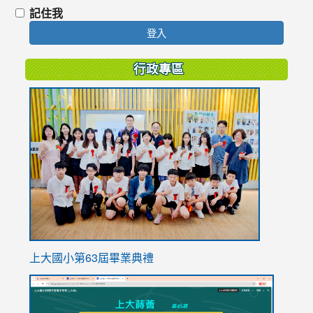
記住我
登入
行政專區
link
to
https://
上大國小第63屆畢業典禮
link
link
to
to