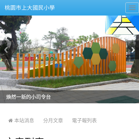
桃園市上大國民小學
To
nav
美麗的操場是我們活力的來源
美麗的操場是我們活力的來源
煥然一新的小司令台
煥然一新的小司令台
富含桃園埤塘田園風光意象的中廊
富含桃園埤塘田園風光意象的中廊
嶄新的中庭廣場
嶄新的中庭廣場
水生池生生不息
水生池生生不息
:::
 本站消息
分月文章
電子報列表