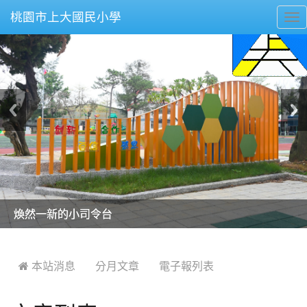
桃園市上大國民小學
To
nav
美麗的操場是我們活力的來源
美麗的操場是我們活力的來源
煥然一新的小司令台
煥然一新的小司令台
富含桃園埤塘田園風光意象的中廊
富含桃園埤塘田園風光意象的中廊
嶄新的中庭廣場
嶄新的中庭廣場
水生池生生不息
水生池生生不息
:::
 本站消息
分月文章
電子報列表