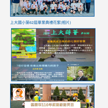
上大國小第62屆畢
業典禮花絮(相片)
link
link
link
link
link
to
to
to
to
to
https://drive.google.com/file/d/1I-
https://sites.google.com/stes.tyc.edu.tw/113school
https:
https:
https:
YfDQppRvyMk686kIw6SBbssEIZ6WnT/view?
usp=sh
8M
usp=sharing
link
link
link
to
to
to
https://drive.google.com/file/d/1AXdrxzgdGrHK7k94y0
https:/
https:/
usp=sharing
v=hC_g
v=hC_g