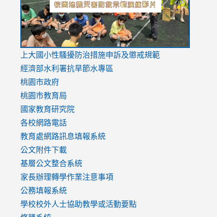
link
上大國小性騷擾防治措施
申訴及懲戒規範
to
經濟部水利署抗旱節水專區
https://www.youtube.com/watch?
桃園市政府
v=mfpNykQ0g4M
桃園市教育局
國家教育研究院
各校網路電話
教育處網路訊息填報系統
公文附件下載
基層公文整合系統
家長辦理轉學作業注意事項
公務填報系統
學校校外人士協助教學或活動要點