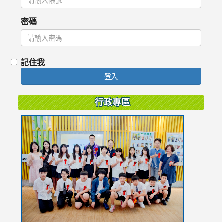
密碼
記住我
登入
行政專區
link
to
https://