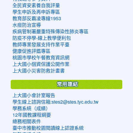
全民資安素養自我評量
學生申訴及再申訴專區
教育部反霸凌專線1953
水痘防治宣導
疾病管制署嚴重特殊傳染性肺炎專區
防疫不停學-線上教學便利包
教師專業發展支持作業平臺
健康促進評鑑專區
桃園市學校午餐教育資訊網
上大國小個資保護公開作業
上大國小災害防救計畫書
常用連結
上大國小會計室報告
學生線上諮詢信箱:stes2@stes.tyc.edu.tw
學務系統（成績）
12年國教課程綱要
總務相關表件
臺中市推動校園閱讀線上認證系統