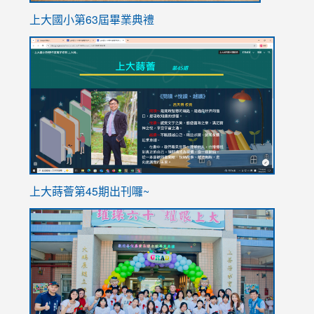
上大國小第63屆畢業典禮
link
link
to
to
https://sites.google.com/stes.tyc.edu.tw/113school
https
ink
上大蒔薈第45期出刊囉~
to
link
https://sites.google.com/stes.tyc.edu.tw/113school
to
https://
YfDQpp
usp=sha