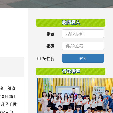
:::
教師登入
帳號
密碼
記住我
登入
行政專區
案，請查
16251
提升動手做
解水三部