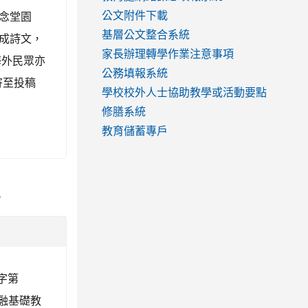
念堂園
公文附件下載
基層公文整合系統
成詩文，
家長辦理轉學作業注意事項
海外民眾亦
公務填報系統
寄至投稿
學校校外人士協助教學或活動要點
修膳系統
教育儲蓄專戶
。
字第
金融基礎教