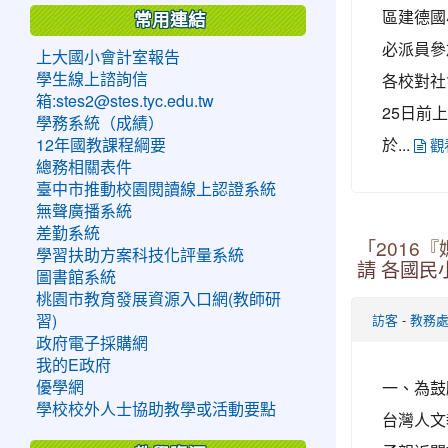
區建德國
常用連結
必派員參
上大國小會計室報告
各校對社
學生線上諮詢信
箱:stes2@stes.tyc.edu.tw
25日前
學務系統（成績）
於...
12年國教課程綱要
觀
總務相關表件
臺中市推動校園閱讀線上認證系統
無聲廣播系統
差勤系統
「2016
學習扶助方案科技化評量系統
請 各國
圖書館系統
桃園市教育發展資源入口網(教師研
-
習)
訪客
教務
政府電子採購網
我的E政府
一、為鼓
優學網
學校校外人士協助教學或活動要點
台灣人文