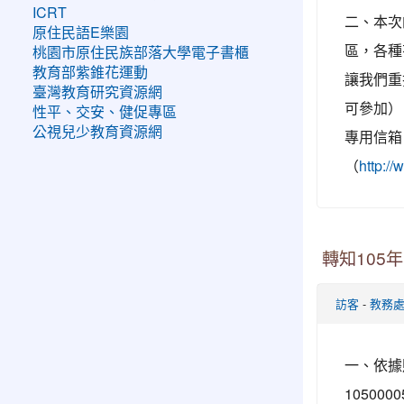
ICRT
二、本次
原住民語E樂園
區，各種
桃園市原住民族部落大學電子書櫃
教育部紫錐花運動
讓我們重
臺灣教育研究資源網
可參加）
性平、交安、健促專區
公視兒少教育資源網
專用信箱 
（
http:
轉知105
-
訪客
教務
一、依據
1050