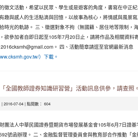
的徵文活動，希望以民眾、學生或是遊客的角度，書寫在中正紀
有趣與感人的生活點滴與回憶，以故事為核心，將情感與風景寫
拾時光的軌跡。 三、徵選對象不拘（無國籍、居住地等限制，
，欲參加者自即日起至105年7月20日止，請將作品及相關資料
2016cksmh@gmail.com。 四、活動簡章請逕至官網最新消息
//www.cksmh.gov.tw/）下載。
年「全國教師證券知識研習營」活動訊息供參，請查照
| 2016-07-04 | 點閱數： 604
處
財團法人中華民國證券暨期貨市場發展基金會105年6月7日證基
000592號函辦理。 二、金融監督管理委員會與教育部合作推動「