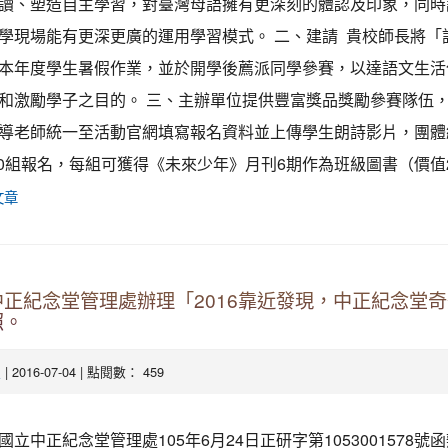
讀、塑造自主學習，對臺灣母語擁有更深刻的體認及印象，同時
學現場能有更深更廣的運用學習模式。 二、建請 貴校師長將「
本年度學生暑假作業，並於開學後薦派同學參賽，以達語文生活
和激勵學子之目的。 三、主辦單位提供豐富獎品獎勵參賽隊伍
導老師統一至活動官網填寫報名資料並上傳學生朗詩影片，團體
50組報名，每組可獲得《未來少年》月刊6期作為班級圖書（價值2,16
文章
正紀念堂管理處辦理「2016靠近發現，中正紀念堂
照。
| 2016-07-04 | 點閱數： 459
處
國立中正紀念堂管理處105年6月24日正研字第1053001578號