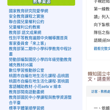
子親近閱
教學資源
第一線教
國家教育研究院愛學網
讀」列入
安全教育課程之實施
聯合國兒童權利公約
向下紮根
兒童權利公約教案
隊伍之指
教育部 語文成果網
性別平等教育議題中央輔導團首頁
語類)前
客家委員會「來上客」
教育部第二期中小學科學教育中程計
觀看完整
畫
勞動部編製國民小學四年級勞動教育
補充教材35篇
數位學習推動辦公室
轉知國立中
桃園市自編在地生活化課程-品桃園
文，請查
桃園市自編在地生活化課程-賞桃園
客語輔助教材-小花sefaˊeˋ繪本
-
教育部閩南語動畫網
訪客
教務
教育部國民中小學課程與教學資源整
合平臺
一、依據
標準字體筆順學習網