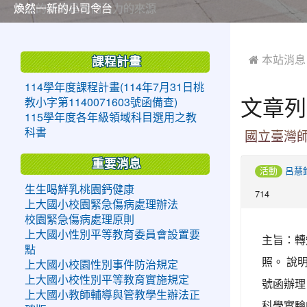
美麗的操場是我們活力的來源
美麗的操場是我們活力的來源
煥然一新的小司令台
煥然一新的小司令台
富含桃園埤塘田園風光意象的中廊
富含桃園埤塘田園風光意象的中廊
嶄新的中庭廣場
嶄新的中庭廣場
水生池生生不息
水生池生生不息
:::
:::
 本站消息
課程計畫
114學年度課程計畫(114年7月31日桃
文章列
教小字第1140071603號函備查)
115學年度各年級領域科目選用之教
科書
國立臺灣
重要消息
活動
呂慧
生生喝鮮乳桃園鈣健康
714
上大國小校園緊急傷病處理辦法
校園緊急傷病處理原則
上大國小性別平等教育委員會設置要
主旨：轉
點
照。 說明
上大國小校園性別事件防治規定
上大國小校性別平等教育實施規定
號函辦理
上大國小教師輔導與管教學生辦法正
科學實驗