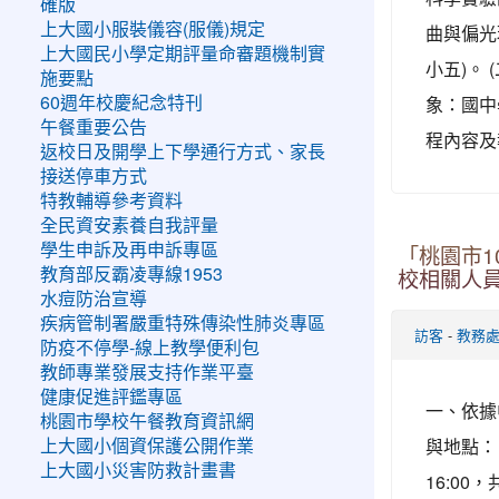
確版
上大國小服裝儀容(服儀)規定
曲與偏光
上大國民小學定期評量命審題機制實
小五)。
施要點
象：國中
60週年校慶紀念特刊
午餐重要公告
程內容及
返校日及開學上下學通行方式、家長
接送停車方式
特教輔導參考資料
全民資安素養自我評量
學生申訴及再申訴專區
「桃園市
教育部反霸凌專線1953
校相關人
水痘防治宣導
疾病管制署嚴重特殊傳染性肺炎專區
-
訪客
教務
防疫不停學-線上教學便利包
教師專業發展支持作業平臺
健康促進評鑑專區
一、依據
桃園市學校午餐教育資訊網
與地點： (
上大國小個資保護公開作業
上大國小災害防救計畫書
16:0