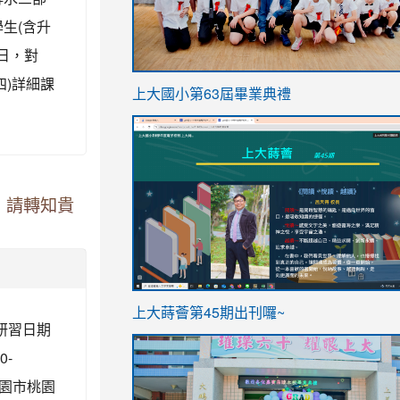
生(含升
期日，對
四)詳細課
link
上大國小第63屆畢業典禮
to
link
https://sites.google.com/stes.t
to
https://sites.google.com/stes.tyc.ed
，請轉知貴
ink
link
上大蒔薈第45期出刊囉~
、研習日期
to
to
https://sites.google.com/stes.tyc.ed
https://sites.google.com/stes.t
0-
桃園市桃園