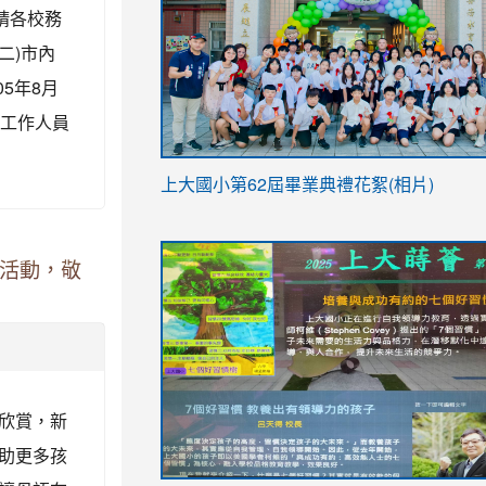
請各校務
二)市內
5年8月
及工作人員
link
上大國小第62屆畢
業典禮花絮(相片)
to
link
link
https://drive.google.com/file/d/1I-
to
to
YfDQppRvyMk686kIw6SBbssEIZ6WnT/vi
件活動，敬
https://drive.google.com/file/d/1I-
https://sites.google.com/stes.tyc.ed
usp=sharing
YfDQppRvyMk686kIw6SBbssEIZ6WnT/vi
usp=sharing
欣賞，新
助更多孩