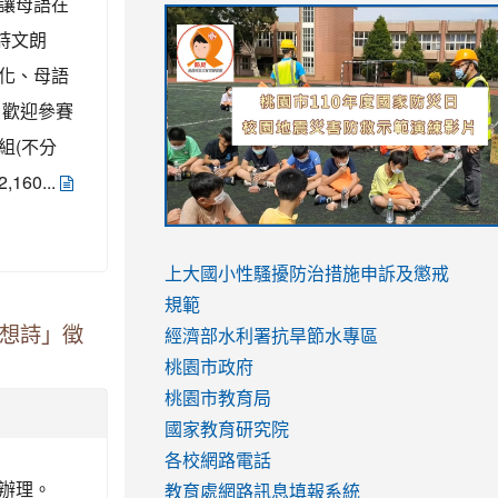
讓母語在
link
link
link
link
詩文朗
to
to
to
to
https://sites.google.com/stes.tyc.ed
https://drive.google.com/file/d/1AXdr
https://youtu.be/jJOMVWY3-
化、母語
https://drive.google.com/file/d/1AXdr
usp=sharing
8M
，歡迎參賽
usp=sharing
組(不分
0...
link
link
to
to
link
上大國小性騷擾防治措施
申訴及懲戒
https://www.youtube.com/watch?
https://www.youtube.com/watch?
to
規範
奇想詩」徵
v=hC_gdZndU9s
v=hC_gdZndU9s
https://www.youtube.com/watch?
經濟部水利署抗旱節水專區
v=mfpNykQ0g4M
桃園市政府
桃園市教育局
國家教育研究院
各校網路電話
函辦理。
教育處網路訊息填報系統